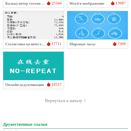
25344
13987
Калькулятор соотношения талии и роста
Word в изображение
17711
7369
Статистика количества слов в тексте
Мировые часы
18527
Онлайн-дедупликация
Вернуться к началу ↑
Дружественные ссылки