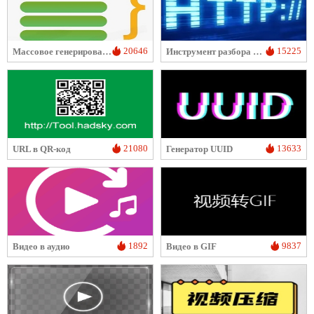
20646
15225
Массовое генерирование URL-адресов
Инструмент разбора URL
21080
13633
URL в QR-код
Генератор UUID
1892
9837
Видео в аудио
Видео в GIF