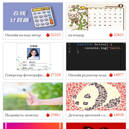
52225
32625
Онлайн калькулятор
календар
27326
16977
Генератор фотографий для документов
Онлайн редактор кода
256k+
16030
Подкинуть монетку
Детектор цветовой слепоты