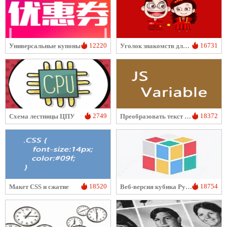
12220
16731
Универсальные купоны
Уголок знакомств для брака
2749
18372
Схема лестницы ЦПУ
Преобразовать текст в переменную JS
18520
18754
Макет CSS и сжатие
Веб-версия кубика Рубика