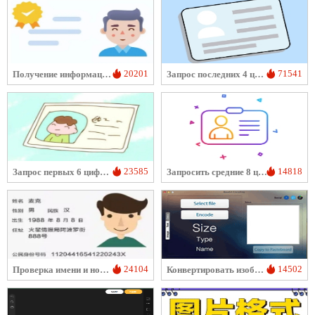
20201
71541
Получение информации по удостоверению личности
Запрос последних 4 цифр номера удостоверения личности
23585
14818
Запрос первых 6 цифр номера удостоверения личности
Запросить средние 8 цифр паспорта
24104
14502
Проверка имени и номера паспорта
Конвертировать изображение в Base64-кодирование