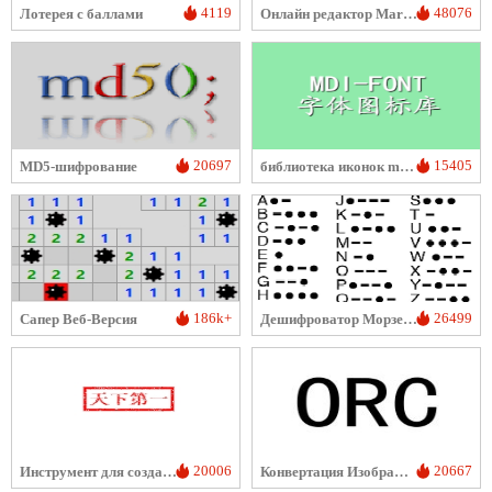
4119
48076
Лотерея с баллами
Онлайн редактор Markdown
20697
15405
MD5-шифрование
библиотека иконок mdi-font
186k+
26499
Сапер Веб-Версия
Дешифроватор Морзевого кода
20006
20667
Инструмент для создания печатей с именем и фамилией
Конвертация Изображения в Текст Онлайн