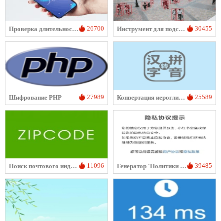
26700
30455
Проверка длительности нахождения мобильного номера в сети
Инструмент для подсчета числа людей на фотографиях
27989
25589
Шифрование PHP
Конвертация иероглифов в пиньинь
11096
39485
Поиск почтового индекса и кода области
Генератор 'Политики конфиденциальности' для приложения