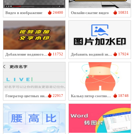
24400
10831
Видео в изображение
Онлайн-сжатие видео
11752
17924
Добавление водяного знака к видео
Добавить водяной знак на изображение
22917
18748
Генератор цветных никнеймов для WeChat
Калькулятор соотношения талии к бедрам