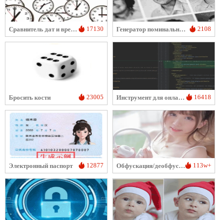
17130
2108
Сравнитель дат и времени
Генератор поминальных портретов
23005
16418
Бросить кости
Инструмент для онлайн-сравнения текста
12877
113w+
Электронный паспорт
Обфускация/деобфускация изображения