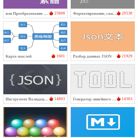
25808
20538
или Преобразование между упрощенным и традиционным китайским
Форматирование, сжатие, шифрование/запутывание кода JS
1601
21929
Карта мыслей
Разбор данных JSON
14803
14363
Инструмент Валидации Данных JSON
Генератор линейного искусства