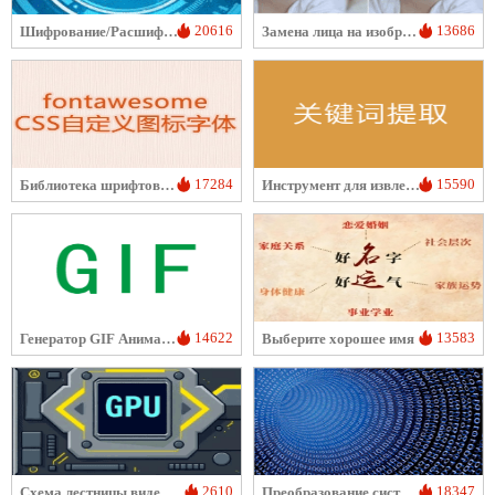
20616
13686
Шифрование/Расшифровка Текста
Замена лица на изображении с помощью ИИ
17284
15590
Библиотека шрифтовых иконок font-awesome
Инструмент для извлечения ключевых слов из текста
14622
13583
Генератор GIF Анимации
Выберите хорошее имя
2610
18347
Схема лестницы видеокарт
Преобразование системы счисления