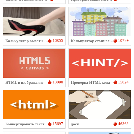
16855
107k+
Калькулятор высоты каблука
Калькулятор стоимости жилья
13090
15024
HTML в изображение
Проверка HTML кода
15697
46368
Конвертировать текст в HTML-сущности
доск