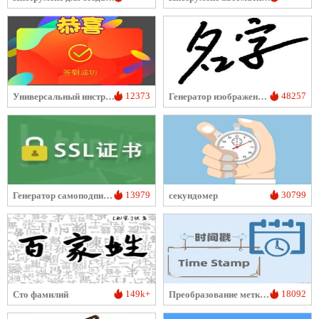
12373
48257
Универсальный инструмент автоматической регистрации
Генератор изображений рукописной подписи
13979
30799
Генератор самоподписанных SSL-сертификатов
секундомер
149k+
18092
Сто фамилий
Преобразование метки времени в дату/время