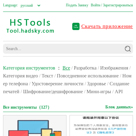
Language:
Подать Заявку
Войти / Зарегистрироваться
Скачать приложение
Категория инструментов
：
Все
/
Разработка
/
Изображения
/
Категория видео
/
Текст
/
Повседневное использование
/
Ном
ер телефона
/
Удостоверение личности
/
Здоровье
/
Создание
печатей
/
Шифрование/дешифрование
/
Мини-игры
/
API
Блок данных»
Все инструменты（127）