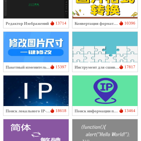
13714
10396
Редактор Изображений
Конвертация формата изображения
15397
17817
Пакетный изменитель размера изображений
Инструмент для сшивания изображений
18618
13464
Поиск локального IP-адреса
Поиск информации по IP-адресу