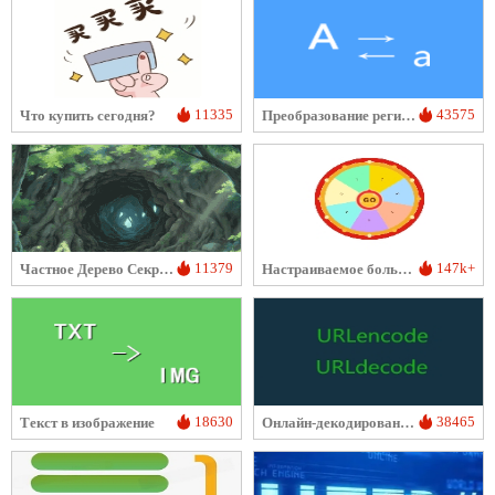
11335
43575
Что купить сегодня?
Преобразование регистра
11379
147k+
Частное Дерево Секретов
Настраиваемое большое колесо фортуны
18630
38465
Текст в изображение
Онлайн-декодирование/кодирование URL