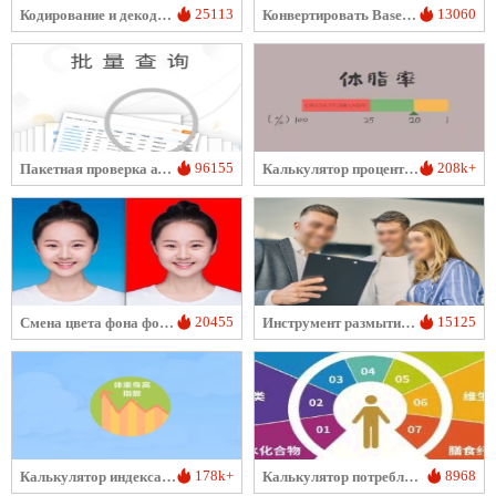
25113
13060
Кодирование и декодирование Base64
Конвертировать Base64 в Изображение
96155
208k+
Пакетная проверка аутентификации с подтверждением личности для мобильных номеров/идентификационных карт
Калькулятор процента жира в теле
20455
15125
Смена цвета фона фотографии
Инструмент размытия лиц на фотографиях
178k+
8968
Калькулятор индекса массы тела
Калькулятор потребления питательных веществ