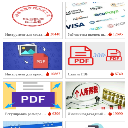
20440
12695
Инструмент для создания овальных печатей
библиотека иконок шрифта PaymentFont
10867
6740
Инструмент для преобразования PDF в изображение
Сжатие PDF
6306
19090
Регулировка размера PDF
Личный подоходный налог подсчитывается онлайн