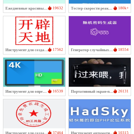
19632
180k+
Ежедневные красивые картинки
Тестер скорости реакции
17562
18554
Инструмент для создания квадратных печатей
Генератор случайных паролей
16539
26131
Инструмент для определения разрешения экрана
Портативный экран-пуля
37464
10315
Инструмент для создания печати
Инструмент автоматической регистрации HadSky