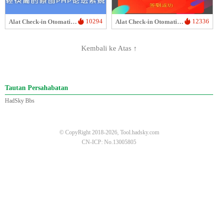
10294
12336
Alat Check-in Otomatis HadSky
Alat Check-in Otomatis Serbaguna
Kembali ke Atas ↑
Tautan Persahabatan
HadSky Bbs
© CopyRight 2018-2026, Tool.hadsky.com
CN-ICP: No.13005805