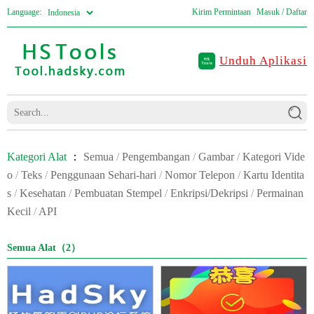
Language:
Kirim Permintaan
Masuk / Daftar
Unduh Aplikasi
Kategori Alat
：
Semua
/
Pengembangan
/
Gambar
/
Kategori Vide
o
/
Teks
/
Penggunaan Sehari-hari
/
Nomor Telepon
/
Kartu Identita
s
/
Kesehatan
/
Pembuatan Stempel
/
Enkripsi/Dekripsi
/
Permainan
Kecil
/
API
Semua Alat（2）