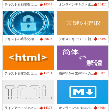
18374
16420
テキストをJS変数に変換
オンラインテキスト比較ツール
20625
15597
テキストの暗号化/復号化
テキストキーワード抽出器
15701
25828
テキストをHTMLエンティティに変換
簡体字から繁体字への変換
14373
48084
ラインアートジェネレーター
オンラインMarkdownエディター