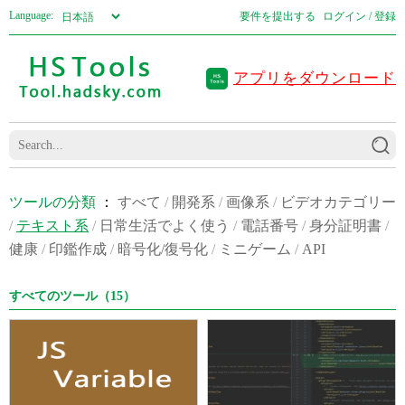
Language:
要件を提出する
ログイン / 登録
アプリをダウンロード
ツールの分類
：
すべて
/
開発系
/
画像系
/
ビデオカテゴリー
/
テキスト系
/
日常生活でよく使う
/
電話番号
/
身分証明書
/
健康
/
印鑑作成
/
暗号化/復号化
/
ミニゲーム
/
API
すべてのツール（15）