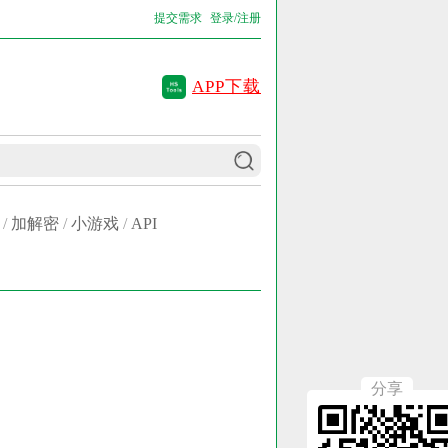
提交需求
登录/注册
APP下载
/
加解密
/
小游戏
/
API
分享