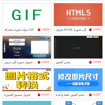
14620
13085
تحويل HTML إلى صورة
مولد صورة متحركة GIF
14501
13709
محرر الصور
تحويل صورة إلى ترميز Base64
10393
15397
أداة تغيير حجم الصور دفعة واحدة
تحويل تنسيق الصورة