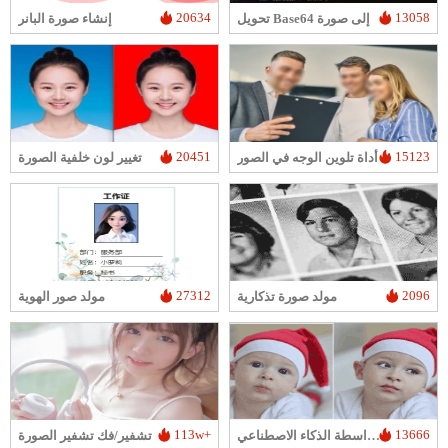
20634
13058
تحويل Base64 إلى صورة
إنشاء صورة البانر
20451
15123
أداة تلوين الوجه في الصور
تغيير لون خلفية الصورة
27312
2096
مولد صورة تذكارية
مولد صور الهوية
113w+
13666
تبديل الوجه في الصورة بواسطة الذكاء الاصطناعي
تشفير/فك تشفير الصورة