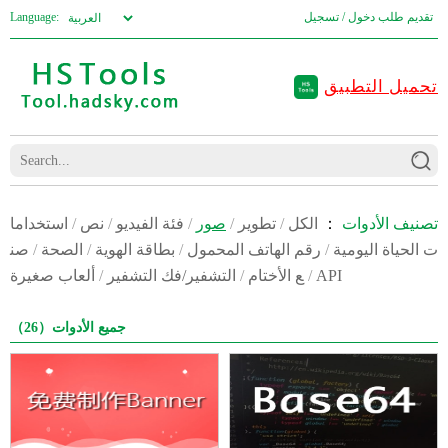
تقديم طلب
دخول / تسجيل
Language:
تحميل التطبيق
تصنيف الأدوات
：
الكل
/
تطوير
/
صور
/
فئة الفيديو
/
نص
/
استخداما
ت الحياة اليومية
/
رقم الهاتف المحمول
/
بطاقة الهوية
/
الصحة
/
صن
API
/
ع الأختام
/
التشفير/فك التشفير
/
ألعاب صغيرة
جميع الأدوات（26）