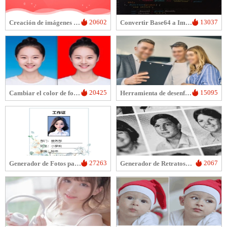
20602
13037
Creación de imágenes de banner
Convertir Base64 a Imagen
20425
15095
Cambiar el color de fondo de la foto
Herramienta de desenfoque facial para fotos
27263
2067
Generador de Fotos para Documentos
Generador de Retratos Conmemorativos