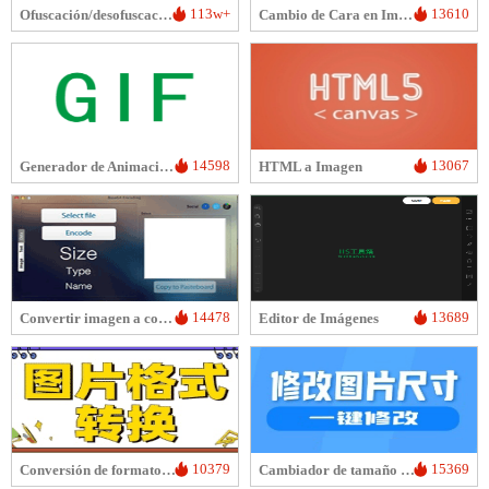
113w+
13610
Ofuscación/desofuscación de imágenes
Cambio de Cara en Imagen por IA
14598
13067
Generador de Animaciones GIF
HTML a Imagen
14478
13689
Convertir imagen a codificación Base64
Editor de Imágenes
10379
15369
Conversión de formato de imagen
Cambiador de tamaño de imágenes en lotes