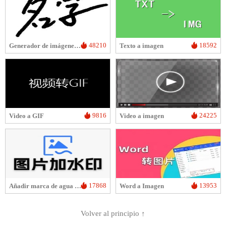
48210
18592
Generador de imágenes de firma manuscrita
Texto a imagen
9816
24225
Video a GIF
Video a imagen
17868
13953
Añadir marca de agua a la imagen
Word a Imagen
Volver al principio ↑