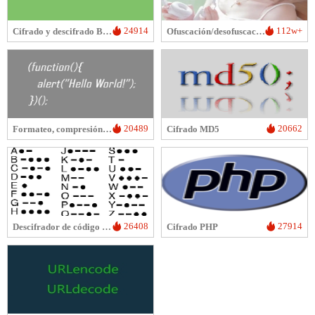
24914
112w+
Cifrado y descifrado Base64
Ofuscación/desofuscación de imágenes
20489
20662
Formateo, compresión, cifrado/ofuscación de código JS
Cifrado MD5
26408
27914
Descifrador de código Morse
Cifrado PHP