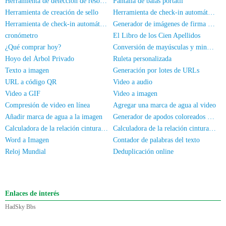
Herramienta de detección de resolución de pantalla
Pantalla de balas portátil
Herramienta de creación de sello
Herramienta de check-in automático HadSky
Herramienta de check-in automático universal
Generador de imágenes de firma manuscrita
cronómetro
El Libro de los Cien Apellidos
¿Qué comprar hoy?
Conversión de mayúsculas y minúsculas
Hoyo del Árbol Privado
Ruleta personalizada
Texto a imagen
Generación por lotes de URLs
URL a código QR
Video a audio
Video a GIF
Video a imagen
Compresión de video en línea
Agregar una marca de agua al video
Añadir marca de agua a la imagen
Generador de apodos coloreados para WeChat
Calculadora de la relación cintura-cadera
Calculadora de la relación cintura-altura
Word a Imagen
Contador de palabras del texto
Reloj Mundial
Deduplicación online
Enlaces de interés
HadSky Bbs