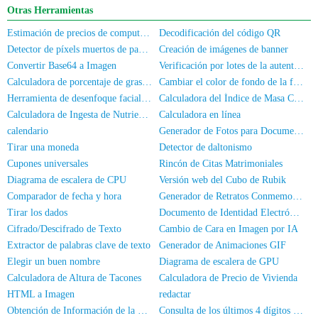
Otras Herramientas
Estimación de precios de computadoras/teléfonos móviles de segunda mano
Decodificación del código QR
Detector de píxels muertos de pantalla
Creación de imágenes de banner
Convertir Base64 a Imagen
Verificación por lotes de la autenticación de nombre real para números de móvil/DNI
Calculadora de porcentaje de grasa corporal
Cambiar el color de fondo de la foto
Herramienta de desenfoque facial para fotos
Calculadora del Índice de Masa Corporal
Calculadora de Ingesta de Nutrientes
Calculadora en línea
calendario
Generador de Fotos para Documentos
Tirar una moneda
Detector de daltonismo
Cupones universales
Rincón de Citas Matrimoniales
Diagrama de escalera de CPU
Versión web del Cubo de Rubik
Comparador de fecha y hora
Generador de Retratos Conmemorativos
Tirar los dados
Documento de Identidad Electrónico
Cifrado/Descifrado de Texto
Cambio de Cara en Imagen por IA
Extractor de palabras clave de texto
Generador de Animaciones GIF
Elegir un buen nombre
Diagrama de escalera de GPU
Calculadora de Altura de Tacones
Calculadora de Precio de Vivienda
HTML a Imagen
redactar
Obtención de Información de la Tarjeta de Identidad
Consulta de los últimos 4 dígitos del DNI