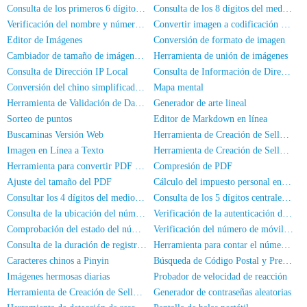
Consulta de los primeros 6 dígitos del número de DNI
Consulta de los 8 dígitos del medio del DNI
Verificación del nombre y número de identificación
Convertir imagen a codificación Base64
Editor de Imágenes
Conversión de formato de imagen
Cambiador de tamaño de imágenes en lotes
Herramienta de unión de imágenes
Consulta de Dirección IP Local
Consulta de Información de Dirección IP
Conversión del chino simplificado al chino tradicional
Mapa mental
Herramienta de Validación de Datos JSON
Generador de arte lineal
Sorteo de puntos
Editor de Markdown en línea
Buscaminas Versión Web
Herramienta de Creación de Sellos de Nombre Completo
Imagen en Línea a Texto
Herramienta de Creación de Sellos Ovales
Herramienta para convertir PDF a imagen
Compresión de PDF
Ajuste del tamaño del PDF
Cálculo del impuesto personal en línea
Consultar los 4 dígitos del medio del número de teléfono
Consulta de los 5 dígitos centrales de un número de teléfono
Consulta de la ubicación del número de teléfono móvil
Verificación de la autenticación de nombre real del número de móvil
Comprobación del estado del número de teléfono
Verificación del número de móvil y el nombre
Consulta de la duración de registro del número de móvil
Herramienta para contar el número de personas en las fotos
Caracteres chinos a Pinyin
Búsqueda de Código Postal y Prefijo de Área
Imágenes hermosas diarias
Probador de velocidad de reacción
Herramienta de Creación de Sellos Cuadrados
Generador de contraseñas aleatorias