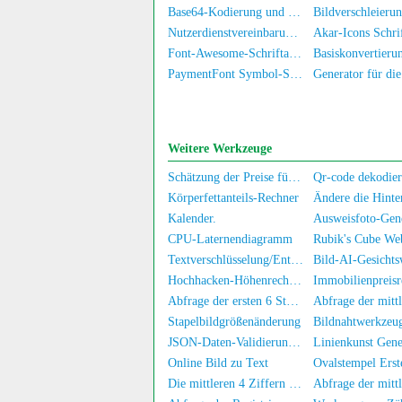
Base64-Kodierung und -Dekodierung
Nutzerdienstvereinbarung und Datenschutzrichtlinie
Font-Awesome-Schriftarten- und Symbolbibliothek
Basiskonvertieru
PaymentFont Symbol-Schriftarten Bibliothek
Weitere Werkzeuge
Schätzung der Preise für gebrauchte Computers/Handys
Qr-code dekodier
Körperfettanteils-Rechner
Kalender.
Ausweisfoto-Gen
CPU-Laternendiagramm
Rubik's Cube We
Textverschlüsselung/Entschlüsselung
Bild-AI-Gesichts
Hochhacken-Höhenrechner
Immobilienpreisr
Abfrage der ersten 6 Stellen der Personalausweiskennung
Stapelbildgrößenänderung
Bildnahtwerkzeu
JSON-Daten-Validierungstool
Linienkunst Gene
Online Bild zu Text
Die mittleren 4 Ziffern der Telefonnummer abfragen