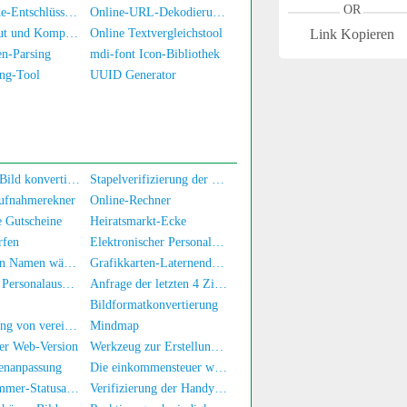
OR
Morse-Code-Entschlüsselung
Online-URL-Dekodierung/Kodierung
CSS-Layout und Komprimierung
Online Textvergleichstool
Link Kopieren
n-Parsing
mdi-font Icon-Bibliothek
ng-Tool
UUID Generator
Base64 zu Bild konvertieren
Stapelverifizierung der Real-Name-Authentifizierung für Mobilnummern/Ausweiskarten
aufnahmerekner
Online-Rechner
e Gutscheine
Heiratsmarkt-Ecke
rfen
Elektronischer Personalausweis
Einen guten Namen wählen
Grafikkarten-Laternendiagramm
Erhalt von Personalausweisinformationen
Anfrage der letzten 4 Ziffern des Personalausweises
Bildformatkonvertierung
Umwandlung von vereinfachtem zu traditionellem Chinesisch
Mindmap
er Web-Version
Werkzeug zur Erstellung von Namensstempeln
nanpassung
Die einkommensteuer wird online berechnet
Telefonnummer-Statusabfrage
Verifizierung der Handynummer und des Namens