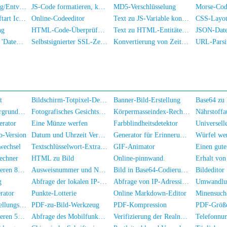
Bildverschleierung/Entverschleierung
JS-Code formatieren, komprimieren, verschlüsseln/verwirren
MD5-Verschlüsselung
Akar-Icons Schriftart Icon-Bibliothek
Online-Codeeditor
Text zu JS-Variable konvertieren
ng
HTML-Code-Überprüfung
Text zu HTML-Entitäten konvertieren
JSON-Date
Generator für die 'Datenschutzrichtlinie' einer App
Selbstsignierter SSL-Zertifikat-Generator
Konvertierung von Zeitstempel zu Datum/Uhrzeit
URL-Parsi
t
Bildschirm-Totpixel-Detektor
Banner-Bild-Erstellung
Ändere die Hintergrundfarbe des Fotos
Fotografisches Gesichtsverschleierungstool
Körpermasseindex-Rechner
Nährstoff
erator
Eine Münze werfen
Farbblindheitsdetektor
Universell
b-Version
Datum und Uhrzeit Vergleicher
Generator für Erinnerungsporträts
Würfel we
wechsel
Textschlüsselwort-Extraktor
GIF-Animator
echner
HTML zu Bild
Online-pinnwand.
Abfrage der mittleren 8 Stellen eines Personalausweises
Ausweisnummer und Namen überprüfen
Bild in Base64-Codierung konvertieren
Bildeditor
g
Abfrage der lokalen IP-Adresse
Abfrage von IP-Adressinformationen
rator
Punkte-Lotterie
Online Markdown-Editor
Minensuch
Ovalstempel Erstellungswerkzeug
PDF-zu-Bild-Werkzeug
PDF-Kompression
PDF-Größe
Abfrage der mittleren 5 Ziffern einer Telefonnummer
Abfrage des Mobilfunknummern-Herkunftsorts
Verifizierung der Realnamensbestätigung für die Handynummer