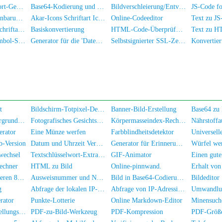
Zufälliges Passwort-Generator
Base64-Kodierung und -Dekodierung
Bildverschleierung/Entverschleierung
Nutzerdienstvereinbarung und Datenschutzrichtlinie
Akar-Icons Schriftart Icon-Bibliothek
Online-Codeeditor
Font-Awesome-Schriftarten- und Symbolbibliothek
Basiskonvertierung
HTML-Code-Überprüfung
PaymentFont Symbol-Schriftarten Bibliothek
Generator für die 'Datenschutzrichtlinie' einer App
Selbstsignierter SSL-Zertifikat-Generator
t
Bildschirm-Totpixel-Detektor
Banner-Bild-Erstellung
Ändere die Hintergrundfarbe des Fotos
Fotografisches Gesichtsverschleierungstool
Körpermasseindex-Rechner
Nährstoff
erator
Eine Münze werfen
Farbblindheitsdetektor
Universell
b-Version
Datum und Uhrzeit Vergleicher
Generator für Erinnerungsporträts
Würfel we
wechsel
Textschlüsselwort-Extraktor
GIF-Animator
echner
HTML zu Bild
Online-pinnwand.
Abfrage der mittleren 8 Stellen eines Personalausweises
Ausweisnummer und Namen überprüfen
Bild in Base64-Codierung konvertieren
Bildeditor
g
Abfrage der lokalen IP-Adresse
Abfrage von IP-Adressinformationen
rator
Punkte-Lotterie
Online Markdown-Editor
Minensuch
Ovalstempel Erstellungswerkzeug
PDF-zu-Bild-Werkzeug
PDF-Kompression
PDF-Größe