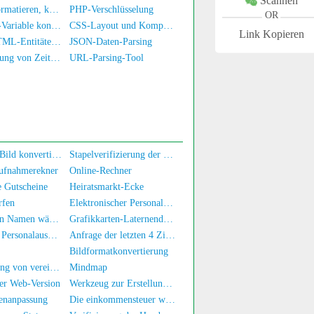
Scannen
JS-Code formatieren, komprimieren, verschlüsseln/verwirren
PHP-Verschlüsselung
OR
Text zu JS-Variable konvertieren
CSS-Layout und Komprimierung
Link Kopieren
Text zu HTML-Entitäten konvertieren
JSON-Daten-Parsing
Konvertierung von Zeitstempel zu Datum/Uhrzeit
URL-Parsing-Tool
Base64 zu Bild konvertieren
Stapelverifizierung der Real-Name-Authentifizierung für Mobilnummern/Ausweiskarten
aufnahmerekner
Online-Rechner
e Gutscheine
Heiratsmarkt-Ecke
rfen
Elektronischer Personalausweis
Einen guten Namen wählen
Grafikkarten-Laternendiagramm
Erhalt von Personalausweisinformationen
Anfrage der letzten 4 Ziffern des Personalausweises
Bildformatkonvertierung
Umwandlung von vereinfachtem zu traditionellem Chinesisch
Mindmap
er Web-Version
Werkzeug zur Erstellung von Namensstempeln
nanpassung
Die einkommensteuer wird online berechnet