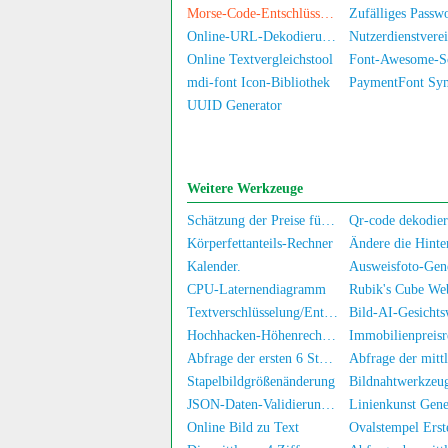
Morse-Code-Entschlüsselung
Online-URL-Dekodierung/Kodierung
Online Textvergleichstool
mdi-font Icon-Bibliothek
UUID Generator
Weitere Werkzeuge
Schätzung der Preise für gebrauchte Computers/Handys
Qr-code dekodier
Körperfettanteils-Rechner
Kalender.
Ausweisfoto-Gen
CPU-Laternendiagramm
Rubik's Cube We
Textverschlüsselung/Entschlüsselung
Bild-AI-Gesichts
Hochhacken-Höhenrechner
Immobilienpreisr
Abfrage der ersten 6 Stellen der Personalausweiskennung
Stapelbildgrößenänderung
Bildnahtwerkzeu
JSON-Daten-Validierungstool
Linienkunst Gene
Online Bild zu Text