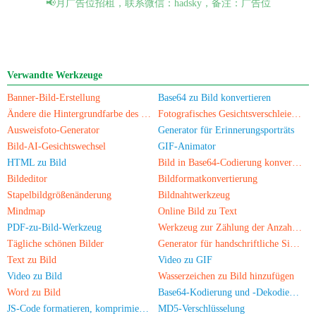
📢月广告位招租，联系微信：hadsky，备注：广告位
Verwandte Werkzeuge
Banner-Bild-Erstellung
Base64 zu Bild konvertieren
Ändere die Hintergrundfarbe des Fotos
Fotografisches Gesichtsverschleierungstool
Ausweisfoto-Generator
Generator für Erinnerungsporträts
Bild-AI-Gesichtswechsel
GIF-Animator
HTML zu Bild
Bild in Base64-Codierung konvertieren
Bildeditor
Bildformatkonvertierung
Stapelbildgrößenänderung
Bildnahtwerkzeug
Mindmap
Online Bild zu Text
PDF-zu-Bild-Werkzeug
Werkzeug zur Zählung der Anzahl von Personen auf Fotos
Tägliche schönen Bilder
Generator für handschriftliche Signaturbilder
Text zu Bild
Video zu GIF
Video zu Bild
Wasserzeichen zu Bild hinzufügen
Word zu Bild
Base64-Kodierung und -Dekodierung
JS-Code formatieren, komprimieren, verschlüsseln/verwirren
MD5-Verschlüsselung