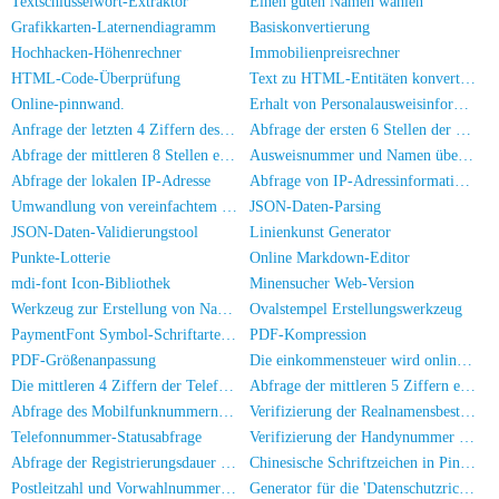
Textschlüsselwort-Extraktor
Einen guten Namen wählen
Grafikkarten-Laternendiagramm
Basiskonvertierung
Hochhacken-Höhenrechner
Immobilienpreisrechner
HTML-Code-Überprüfung
Text zu HTML-Entitäten konvertieren
Online-pinnwand.
Erhalt von Personalausweisinformationen
Anfrage der letzten 4 Ziffern des Personalausweises
Abfrage der ersten 6 Stellen der Personalausweiskennung
Abfrage der mittleren 8 Stellen eines Personalausweises
Ausweisnummer und Namen überprüfen
Abfrage der lokalen IP-Adresse
Abfrage von IP-Adressinformationen
Umwandlung von vereinfachtem zu traditionellem Chinesisch
JSON-Daten-Parsing
JSON-Daten-Validierungstool
Linienkunst Generator
Punkte-Lotterie
Online Markdown-Editor
mdi-font Icon-Bibliothek
Minensucher Web-Version
Werkzeug zur Erstellung von Namensstempeln
Ovalstempel Erstellungswerkzeug
PaymentFont Symbol-Schriftarten Bibliothek
PDF-Kompression
PDF-Größenanpassung
Die einkommensteuer wird online berechnet
Die mittleren 4 Ziffern der Telefonnummer abfragen
Abfrage der mittleren 5 Ziffern einer Telefonnummer
Abfrage des Mobilfunknummern-Herkunftsorts
Verifizierung der Realnamensbestätigung für die Handynummer
Telefonnummer-Statusabfrage
Verifizierung der Handynummer und des Namens
Abfrage der Registrierungsdauer einer Mobilnummer
Chinesische Schriftzeichen in Pinyin umwandeln
Postleitzahl und Vorwahlnummer Suche
Generator für die 'Datenschutzrichtlinie' einer App