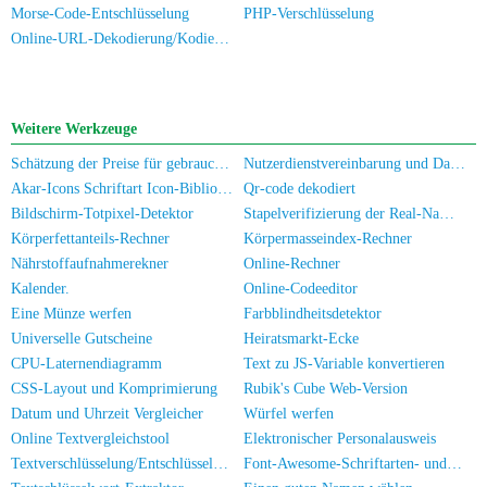
Morse-Code-Entschlüsselung
PHP-Verschlüsselung
Online-URL-Dekodierung/Kodierung
Weitere Werkzeuge
Schätzung der Preise für gebrauchte Computers/Handys
Nutzerdienstvereinbarung und Datenschutzrichtlinie
Akar-Icons Schriftart Icon-Bibliothek
Qr-code dekodiert
Bildschirm-Totpixel-Detektor
Stapelverifizierung der Real-Name-Authentifizierung für Mobilnummern/Ausweiskarten
Körperfettanteils-Rechner
Körpermasseindex-Rechner
Nährstoffaufnahmerekner
Online-Rechner
Kalender.
Online-Codeeditor
Eine Münze werfen
Farbblindheitsdetektor
Universelle Gutscheine
Heiratsmarkt-Ecke
CPU-Laternendiagramm
Text zu JS-Variable konvertieren
CSS-Layout und Komprimierung
Rubik's Cube Web-Version
Datum und Uhrzeit Vergleicher
Würfel werfen
Online Textvergleichstool
Elektronischer Personalausweis
Textverschlüsselung/Entschlüsselung
Font-Awesome-Schriftarten- und Symbolbibliothek