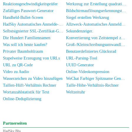
Reaktionsgeschwindigkeitsprüfer
Werkzeug zur Erstellung quadratischer Stempel
Zufälliges Passwort-Generator
Bildschirmauflösungserkennungstool
Handheld-Bullet-Screen
Siegel erstellen Werkzeug
HadSky Automatisches Anmelde-Werkzeug
Allzweck-Automatisches Anmelde-Werkzeug
Selbstsignierter SSL-Zertifikat-Generator
Sekundenzeiger.
Die Hundert Familiennamen
Konvertierung von Zeitstempel zu Datum/Uhrzeit
Was soll ich heute kaufen?
Groß-/Kleinschreibungsumwandlung
Privater Baumhohlraum
Benutzerdefiniertes Glücksrad
Stapelweise Erzeugung von URLs
URL-Parsing-Tool
URL zu QR-Code
UUID Generator
Video zu Audio
Online-Videokompression
Wasserzeichen zu Video hinzufügen
WeChat Farbiger Spitzname Generator
Taillen-Hüft-Verhältnis Rechner
Taille-Höhe-Verhältnis-Rechner
Wortanzahlstatistik für Text
Weltzeituhr
Online-Deduplizierung
Partnerseiten
HadSky Bbs