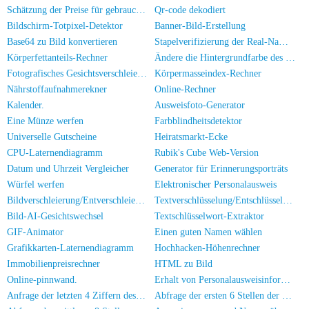
Schätzung der Preise für gebrauchte Computers/Handys
Qr-code dekodiert
Bildschirm-Totpixel-Detektor
Banner-Bild-Erstellung
Base64 zu Bild konvertieren
Stapelverifizierung der Real-Name-Authentifizierung für Mobilnummern/Ausweiskarten
Körperfettanteils-Rechner
Ändere die Hintergrundfarbe des Fotos
Fotografisches Gesichtsverschleierungstool
Körpermasseindex-Rechner
Nährstoffaufnahmerekner
Online-Rechner
Kalender.
Ausweisfoto-Generator
Eine Münze werfen
Farbblindheitsdetektor
Universelle Gutscheine
Heiratsmarkt-Ecke
CPU-Laternendiagramm
Rubik's Cube Web-Version
Datum und Uhrzeit Vergleicher
Generator für Erinnerungsporträts
Würfel werfen
Elektronischer Personalausweis
Bildverschleierung/Entverschleierung
Textverschlüsselung/Entschlüsselung
Bild-AI-Gesichtswechsel
Textschlüsselwort-Extraktor
GIF-Animator
Einen guten Namen wählen
Grafikkarten-Laternendiagramm
Hochhacken-Höhenrechner
Immobilienpreisrechner
HTML zu Bild
Online-pinnwand.
Erhalt von Personalausweisinformationen
Anfrage der letzten 4 Ziffern des Personalausweises
Abfrage der ersten 6 Stellen der Personalausweiskennung