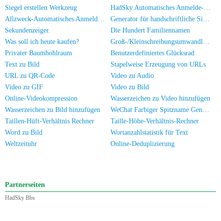
Siegel erstellen Werkzeug
HadSky Automatisches Anmelde-Werkzeug
Allzweck-Automatisches Anmelde-Werkzeug
Generator für handschriftliche Signaturbilder
Sekundenzeiger.
Die Hundert Familiennamen
Was soll ich heute kaufen?
Groß-/Kleinschreibungsumwandlung
Privater Baumhohlraum
Benutzerdefiniertes Glücksrad
Text zu Bild
Stapelweise Erzeugung von URLs
URL zu QR-Code
Video zu Audio
Video zu GIF
Video zu Bild
Online-Videokompression
Wasserzeichen zu Video hinzufügen
Wasserzeichen zu Bild hinzufügen
WeChat Farbiger Spitzname Generator
Taillen-Hüft-Verhältnis Rechner
Taille-Höhe-Verhältnis-Rechner
Word zu Bild
Wortanzahlstatistik für Text
Weltzeituhr
Online-Deduplizierung
Partnerseiten
HadSky Bbs