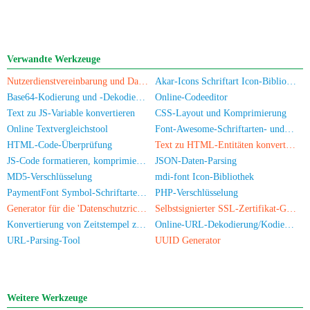
Verwandte Werkzeuge
Nutzerdienstvereinbarung und Datenschutzrichtlinie
Akar-Icons Schriftart Icon-Bibliothek
Base64-Kodierung und -Dekodierung
Online-Codeeditor
Text zu JS-Variable konvertieren
CSS-Layout und Komprimierung
Online Textvergleichstool
Font-Awesome-Schriftarten- und Symbolbibliothek
HTML-Code-Überprüfung
Text zu HTML-Entitäten konvertieren
JS-Code formatieren, komprimieren, verschlüsseln/verwirren
JSON-Daten-Parsing
MD5-Verschlüsselung
mdi-font Icon-Bibliothek
PaymentFont Symbol-Schriftarten Bibliothek
PHP-Verschlüsselung
Generator für die 'Datenschutzrichtlinie' einer App
Selbstsignierter SSL-Zertifikat-Generator
Konvertierung von Zeitstempel zu Datum/Uhrzeit
Online-URL-Dekodierung/Kodierung
URL-Parsing-Tool
UUID Generator
Weitere Werkzeuge