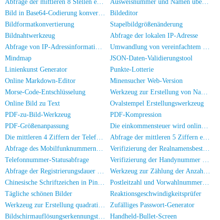
Abfrage der mittleren 8 Stellen eines Personalausweises
Ausweisnummer und Namen überprüfen
Bild in Base64-Codierung konvertieren
Bildeditor
Bildformatkonvertierung
Stapelbildgrößenänderung
Bildnahtwerkzeug
Abfrage der lokalen IP-Adresse
Abfrage von IP-Adressinformationen
Umwandlung von vereinfachtem zu traditionellem Chinesisch
Mindmap
JSON-Daten-Validierungstool
Linienkunst Generator
Punkte-Lotterie
Online Markdown-Editor
Minensucher Web-Version
Morse-Code-Entschlüsselung
Werkzeug zur Erstellung von Namensstempeln
Online Bild zu Text
Ovalstempel Erstellungswerkzeug
PDF-zu-Bild-Werkzeug
PDF-Kompression
PDF-Größenanpassung
Die einkommensteuer wird online berechnet
Die mittleren 4 Ziffern der Telefonnummer abfragen
Abfrage der mittleren 5 Ziffern einer Telefonnummer
Abfrage des Mobilfunknummern-Herkunftsorts
Verifizierung der Realnamensbestätigung für die Handynummer
Telefonnummer-Statusabfrage
Verifizierung der Handynummer und des Namens
Abfrage der Registrierungsdauer einer Mobilnummer
Werkzeug zur Zählung der Anzahl von Personen auf Fotos
Chinesische Schriftzeichen in Pinyin umwandeln
Postleitzahl und Vorwahlnummer Suche
Tägliche schönen Bilder
Reaktionsgeschwindigkeitsprüfer
Werkzeug zur Erstellung quadratischer Stempel
Zufälliges Passwort-Generator
Bildschirmauflösungserkennungstool
Handheld-Bullet-Screen