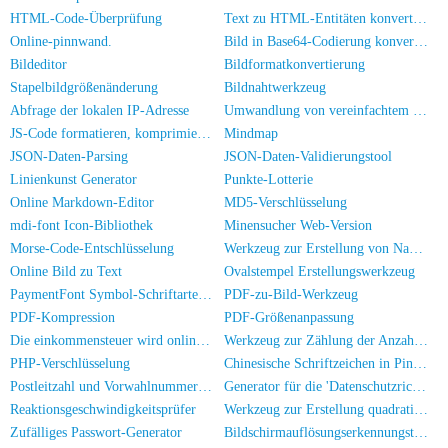
HTML-Code-Überprüfung
Text zu HTML-Entitäten konvertieren
Online-pinnwand.
Bild in Base64-Codierung konvertieren
Bildeditor
Bildformatkonvertierung
Stapelbildgrößenänderung
Bildnahtwerkzeug
Abfrage der lokalen IP-Adresse
Umwandlung von vereinfachtem zu traditionellem Chinesisch
JS-Code formatieren, komprimieren, verschlüsseln/verwirren
Mindmap
JSON-Daten-Parsing
JSON-Daten-Validierungstool
Linienkunst Generator
Punkte-Lotterie
Online Markdown-Editor
MD5-Verschlüsselung
mdi-font Icon-Bibliothek
Minensucher Web-Version
Morse-Code-Entschlüsselung
Werkzeug zur Erstellung von Namensstempeln
Online Bild zu Text
Ovalstempel Erstellungswerkzeug
PaymentFont Symbol-Schriftarten Bibliothek
PDF-zu-Bild-Werkzeug
PDF-Kompression
PDF-Größenanpassung
Die einkommensteuer wird online berechnet
Werkzeug zur Zählung der Anzahl von Personen auf Fotos
PHP-Verschlüsselung
Chinesische Schriftzeichen in Pinyin umwandeln
Postleitzahl und Vorwahlnummer Suche
Generator für die 'Datenschutzrichtlinie' einer App
Reaktionsgeschwindigkeitsprüfer
Werkzeug zur Erstellung quadratischer Stempel
Zufälliges Passwort-Generator
Bildschirmauflösungserkennungstool