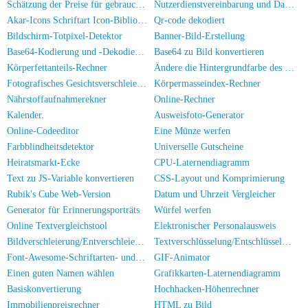
Schätzung der Preise für gebrauchte Computers/Handys
Nutzerdienstvereinbarung und Datenschutzrichtlinie
Akar-Icons Schriftart Icon-Bibliothek
Qr-code dekodiert
Bildschirm-Totpixel-Detektor
Banner-Bild-Erstellung
Base64-Kodierung und -Dekodierung
Base64 zu Bild konvertieren
Körperfettanteils-Rechner
Ändere die Hintergrundfarbe des Fotos
Fotografisches Gesichtsverschleierungstool
Körpermasseindex-Rechner
Nährstoffaufnahmerekner
Online-Rechner
Kalender.
Ausweisfoto-Generator
Online-Codeeditor
Eine Münze werfen
Farbblindheitsdetektor
Universelle Gutscheine
Heiratsmarkt-Ecke
CPU-Laternendiagramm
Text zu JS-Variable konvertieren
CSS-Layout und Komprimierung
Rubik's Cube Web-Version
Datum und Uhrzeit Vergleicher
Generator für Erinnerungsporträts
Würfel werfen
Online Textvergleichstool
Elektronischer Personalausweis
Bildverschleierung/Entverschleierung
Textverschlüsselung/Entschlüsselung
Font-Awesome-Schriftarten- und Symbolbibliothek
GIF-Animator
Einen guten Namen wählen
Grafikkarten-Laternendiagramm
Basiskonvertierung
Hochhacken-Höhenrechner
Immobilienpreisrechner
HTML zu Bild