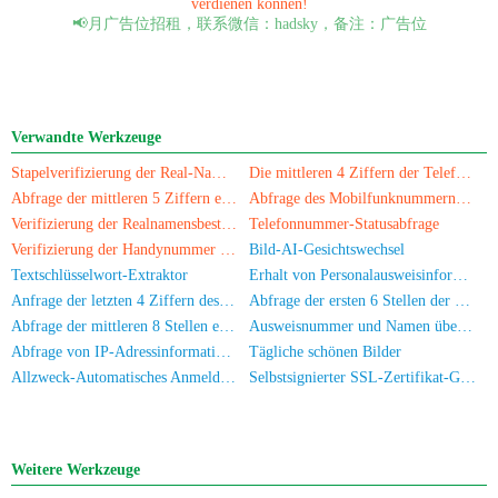
verdienen können!
📢月广告位招租，联系微信：hadsky，备注：广告位
Verwandte Werkzeuge
Stapelverifizierung der Real-Name-Authentifizierung für Mobilnummern/Ausweiskarten
Die mittleren 4 Ziffern der Telefonnummer abfragen
Abfrage der mittleren 5 Ziffern einer Telefonnummer
Abfrage des Mobilfunknummern-Herkunftsorts
Verifizierung der Realnamensbestätigung für die Handynummer
Telefonnummer-Statusabfrage
Verifizierung der Handynummer und des Namens
Bild-AI-Gesichtswechsel
Textschlüsselwort-Extraktor
Erhalt von Personalausweisinformationen
Anfrage der letzten 4 Ziffern des Personalausweises
Abfrage der ersten 6 Stellen der Personalausweiskennung
Abfrage der mittleren 8 Stellen eines Personalausweises
Ausweisnummer und Namen überprüfen
Abfrage von IP-Adressinformationen
Tägliche schönen Bilder
Allzweck-Automatisches Anmelde-Werkzeug
Selbstsignierter SSL-Zertifikat-Generator
Weitere Werkzeuge