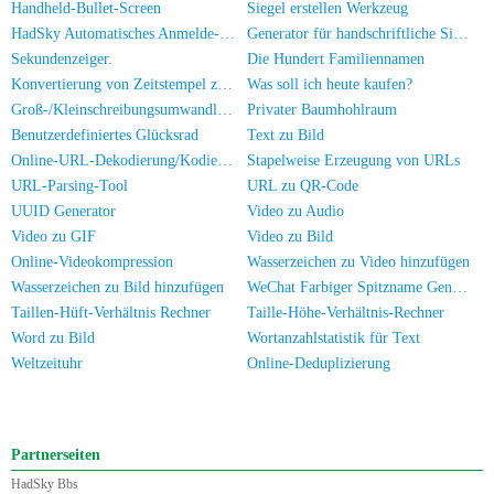
Handheld-Bullet-Screen
Siegel erstellen Werkzeug
HadSky Automatisches Anmelde-Werkzeug
Generator für handschriftliche Signaturbilder
Sekundenzeiger.
Die Hundert Familiennamen
Konvertierung von Zeitstempel zu Datum/Uhrzeit
Was soll ich heute kaufen?
Groß-/Kleinschreibungsumwandlung
Privater Baumhohlraum
Benutzerdefiniertes Glücksrad
Text zu Bild
Online-URL-Dekodierung/Kodierung
Stapelweise Erzeugung von URLs
URL-Parsing-Tool
URL zu QR-Code
UUID Generator
Video zu Audio
Video zu GIF
Video zu Bild
Online-Videokompression
Wasserzeichen zu Video hinzufügen
Wasserzeichen zu Bild hinzufügen
WeChat Farbiger Spitzname Generator
Taillen-Hüft-Verhältnis Rechner
Taille-Höhe-Verhältnis-Rechner
Word zu Bild
Wortanzahlstatistik für Text
Weltzeituhr
Online-Deduplizierung
Partnerseiten
HadSky Bbs