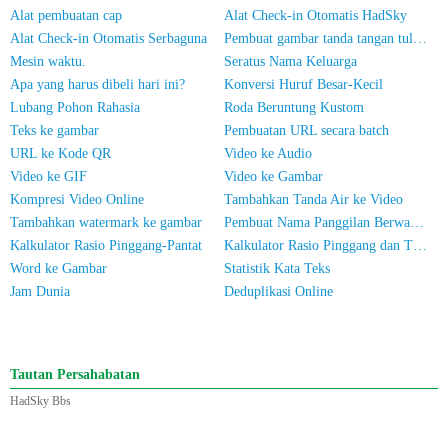
Alat pembuatan cap
Alat Check-in Otomatis HadSky
Alat Check-in Otomatis Serbaguna
Pembuat gambar tanda tangan tulisan tangan
Mesin waktu.
Seratus Nama Keluarga
Apa yang harus dibeli hari ini?
Konversi Huruf Besar-Kecil
Lubang Pohon Rahasia
Roda Beruntung Kustom
Teks ke gambar
Pembuatan URL secara batch
URL ke Kode QR
Video ke Audio
Video ke GIF
Video ke Gambar
Kompresi Video Online
Tambahkan Tanda Air ke Video
Tambahkan watermark ke gambar
Pembuat Nama Panggilan Berwarna untuk WeChat
Kalkulator Rasio Pinggang-Pantat
Kalkulator Rasio Pinggang dan Tinggi
Word ke Gambar
Statistik Kata Teks
Jam Dunia
Deduplikasi Online
Tautan Persahabatan
HadSky Bbs