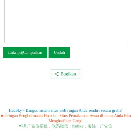
Enkripsi|Campurkan
Unduh
Bagikan
HadSky - Bangun sistem situs web ringan Anda sendiri secara gratis!
🔥Jaringan Penghormatan Huaxia - Situs Pemakaman Awan di mana Anda Bisa
Menghasilkan Uang!
📢月广告位招租，联系微信：hadsky，备注：广告位