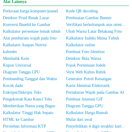
Alat Lainnya
Perkiraan harga komputer/ponsel bekas
Kode QR decoding
Detektor Pixel Rusak Layar
Pembuatan Gambar Banner
Konversi Base64 ke Gambar
Verifikasi berkelompok atas otentikasi nama sebenarnya untuk nomor ponsel/Kartu Identitas
Kalkulator persentase lemak tubuh
Ubah Warna Latar Belakang Foto
Alat pemburam wajah pada foto
Kalkulator Indeks Massa Tubuh
Kalkulator Asupan Nutrisi
Kalkulator online
kalender
Pembuat Foto Identitas
Membalik Koin
Detektor Buta Warna
Kupon Universal
Pojok Pertemuan Jodoh
Diagram Tangga CPU
Versi Web Kubus Rubik
Pembanding Tanggal dan Waktu
Generator Potret Kenangan
Kocok dadu
Kartu Identitas Elektronik
Enkripsi/Dekripsi Teks
Pertukaran Wajah pada Gambar AI
Pengekstrak Kata Kunci Teks
Pembuat Animasi GIF
Memberikan Nama yang Bagus
Diagram Tangga GPU
Kalkulator Tinggi Hak Sepatu
Kalkulator Harga Rumah
HTML ke Gambar
Mulai dari awal
Perolehan Informasi KTP
Penyelidikan 4 digit terakhir kartu identitas