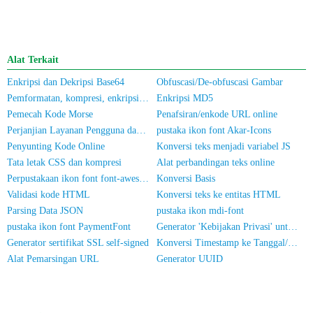
Alat Terkait
Enkripsi dan Dekripsi Base64
Obfuscasi/De-obfuscasi Gambar
Pemformatan, kompresi, enkripsi/pengacakan kode JS
Enkripsi MD5
Pemecah Kode Morse
Penafsiran/enkode URL online
Perjanjian Layanan Pengguna dan Kebijakan Privasi
pustaka ikon font Akar-Icons
Penyunting Kode Online
Konversi teks menjadi variabel JS
Tata letak CSS dan kompresi
Alat perbandingan teks online
Perpustakaan ikon font font-awesome
Konversi Basis
Validasi kode HTML
Konversi teks ke entitas HTML
Parsing Data JSON
pustaka ikon mdi-font
pustaka ikon font PaymentFont
Generator 'Kebijakan Privasi' untuk Aplikasi
Generator sertifikat SSL self-signed
Konversi Timestamp ke Tanggal/Waktu
Alat Pemarsingan URL
Generator UUID