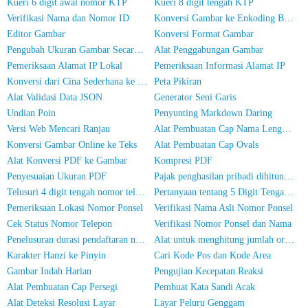
Kueri 6 digit awal nomor KTP
Kueri 8 digit tengah KTP
Verifikasi Nama dan Nomor ID
Konversi Gambar ke Enkoding Base64
Editor Gambar
Konversi Format Gambar
Pengubah Ukuran Gambar Secara Massal
Alat Penggabungan Gambar
Pemeriksaan Alamat IP Lokal
Pemeriksaan Informasi Alamat IP
Konversi dari Cina Sederhana ke Cina Tradisional
Peta Pikiran
Alat Validasi Data JSON
Generator Seni Garis
Undian Poin
Penyunting Markdown Daring
Versi Web Mencari Ranjau
Alat Pembuatan Cap Nama Lengkap
Konversi Gambar Online ke Teks
Alat Pembuatan Cap Ovals
Alat Konversi PDF ke Gambar
Kompresi PDF
Penyesuaian Ukuran PDF
Pajak penghasilan pribadi dihitung secara online
Telusuri 4 digit tengah nomor telepon
Pertanyaan tentang 5 Digit Tengah Nomor Telepon
Pemeriksaan Lokasi Nomor Ponsel
Verifikasi Nama Asli Nomor Ponsel
Cek Status Nomor Telepon
Verifikasi Nomor Ponsel dan Nama
Penelusuran durasi pendaftaran nomor ponsel
Alat untuk menghitung jumlah orang dalam foto
Karakter Hanzi ke Pinyin
Cari Kode Pos dan Kode Area
Gambar Indah Harian
Pengujian Kecepatan Reaksi
Alat Pembuatan Cap Persegi
Pembuat Kata Sandi Acak
Alat Deteksi Resolusi Layar
Layar Peluru Genggam