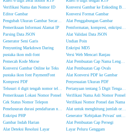
Kueri 6 digit awal nomor KTP
Kueri 8 digit tengah KTP
Verifikasi Nama dan Nomor ID
Konversi Gambar ke Enkoding Base64
Editor Gambar
Konversi Format Gambar
Pengubah Ukuran Gambar Secara Massal
Alat Penggabungan Gambar
Pemeriksaan Informasi Alamat IP
Pemformatan, kompresi, enkripsi/pengacakan kode JS
Parsing Data JSON
Alat Validasi Data JSON
Generator Seni Garis
Undian Poin
Penyunting Markdown Daring
Enkripsi MD5
pustaka ikon mdi-font
Versi Web Mencari Ranjau
Pemecah Kode Morse
Alat Pembuatan Cap Nama Lengkap
Konversi Gambar Online ke Teks
Alat Pembuatan Cap Ovals
pustaka ikon font PaymentFont
Alat Konversi PDF ke Gambar
Kompresi PDF
Penyesuaian Ukuran PDF
Telusuri 4 digit tengah nomor telepon
Pertanyaan tentang 5 Digit Tengah Nomor Telepon
Pemeriksaan Lokasi Nomor Ponsel
Verifikasi Nama Asli Nomor Ponsel
Cek Status Nomor Telepon
Verifikasi Nomor Ponsel dan Nama
Penelusuran durasi pendaftaran nomor ponsel
Alat untuk menghitung jumlah orang dalam foto
Enkripsi PHP
Generator 'Kebijakan Privasi' untuk Aplikasi
Gambar Indah Harian
Alat Pembuatan Cap Persegi
Alat Deteksi Resolusi Layar
Layar Peluru Genggam