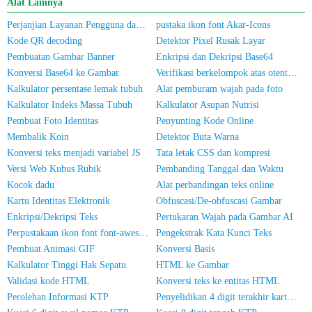
Alat Lainnya
Perjanjian Layanan Pengguna dan Kebijakan Privasi
pustaka ikon font Akar-Icons
Kode QR decoding
Detektor Pixel Rusak Layar
Pembuatan Gambar Banner
Enkripsi dan Dekripsi Base64
Konversi Base64 ke Gambar
Verifikasi berkelompok atas otentikasi nama sebenarnya untuk nomor ponsel/Kartu Identitas
Kalkulator persentase lemak tubuh
Alat pemburam wajah pada foto
Kalkulator Indeks Massa Tubuh
Kalkulator Asupan Nutrisi
Pembuat Foto Identitas
Penyunting Kode Online
Membalik Koin
Detektor Buta Warna
Konversi teks menjadi variabel JS
Tata letak CSS dan kompresi
Versi Web Kubus Rubik
Pembanding Tanggal dan Waktu
Kocok dadu
Alat perbandingan teks online
Kartu Identitas Elektronik
Obfuscasi/De-obfuscasi Gambar
Enkripsi/Dekripsi Teks
Pertukaran Wajah pada Gambar AI
Perpustakaan ikon font font-awesome
Pengekstrak Kata Kunci Teks
Pembuat Animasi GIF
Konversi Basis
Kalkulator Tinggi Hak Sepatu
HTML ke Gambar
Validasi kode HTML
Konversi teks ke entitas HTML
Perolehan Informasi KTP
Penyelidikan 4 digit terakhir kartu identitas