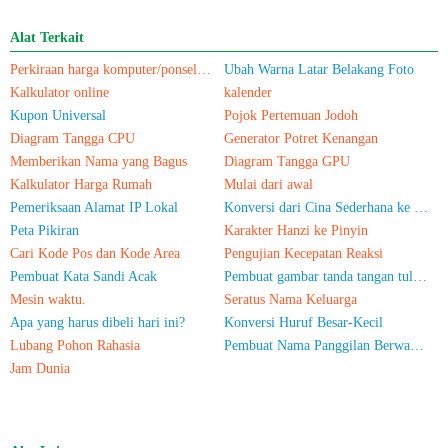
Alat Terkait
Perkiraan harga komputer/ponsel bekas
Ubah Warna Latar Belakang Foto
Kalkulator online
kalender
Kupon Universal
Pojok Pertemuan Jodoh
Diagram Tangga CPU
Generator Potret Kenangan
Memberikan Nama yang Bagus
Diagram Tangga GPU
Kalkulator Harga Rumah
Mulai dari awal
Pemeriksaan Alamat IP Lokal
Konversi dari Cina Sederhana ke Cina Tradisional
Peta Pikiran
Karakter Hanzi ke Pinyin
Cari Kode Pos dan Kode Area
Pengujian Kecepatan Reaksi
Pembuat Kata Sandi Acak
Pembuat gambar tanda tangan tulisan tangan
Mesin waktu.
Seratus Nama Keluarga
Apa yang harus dibeli hari ini?
Konversi Huruf Besar-Kecil
Lubang Pohon Rahasia
Pembuat Nama Panggilan Berwarna untuk WeChat
Jam Dunia