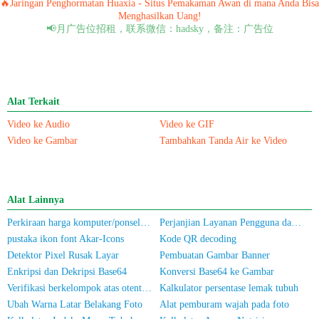
🔥Jaringan Penghormatan Huaxia - Situs Pemakaman Awan di mana Anda Bisa
Menghasilkan Uang!
📢月广告位招租，联系微信：hadsky，备注：广告位
Alat Terkait
Video ke Audio
Video ke GIF
Video ke Gambar
Tambahkan Tanda Air ke Video
Alat Lainnya
Perkiraan harga komputer/ponsel bekas
Perjanjian Layanan Pengguna dan Kebijakan Privasi
pustaka ikon font Akar-Icons
Kode QR decoding
Detektor Pixel Rusak Layar
Pembuatan Gambar Banner
Enkripsi dan Dekripsi Base64
Konversi Base64 ke Gambar
Verifikasi berkelompok atas otentikasi nama sebenarnya untuk nomor ponsel/Kartu Identitas
Kalkulator persentase lemak tubuh
Ubah Warna Latar Belakang Foto
Alat pemburam wajah pada foto