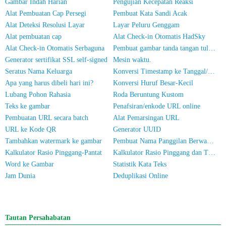
Gambar Indah Harian
Pengujian Kecepatan Reaksi
Alat Pembuatan Cap Persegi
Pembuat Kata Sandi Acak
Alat Deteksi Resolusi Layar
Layar Peluru Genggam
Alat pembuatan cap
Alat Check-in Otomatis HadSky
Alat Check-in Otomatis Serbaguna
Pembuat gambar tanda tangan tulisan tangan
Generator sertifikat SSL self-signed
Mesin waktu.
Seratus Nama Keluarga
Konversi Timestamp ke Tanggal/Waktu
Apa yang harus dibeli hari ini?
Konversi Huruf Besar-Kecil
Lubang Pohon Rahasia
Roda Beruntung Kustom
Teks ke gambar
Penafsiran/enkode URL online
Pembuatan URL secara batch
Alat Pemarsingan URL
URL ke Kode QR
Generator UUID
Tambahkan watermark ke gambar
Pembuat Nama Panggilan Berwarna untuk WeChat
Kalkulator Rasio Pinggang-Pantat
Kalkulator Rasio Pinggang dan Tinggi
Word ke Gambar
Statistik Kata Teks
Jam Dunia
Deduplikasi Online
Tautan Persahabatan