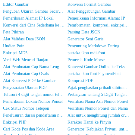
Editor Gambar
Konversi Format Gambar
Pengubah Ukuran Gambar Secara Massal
Alat Penggabungan Gambar
Pemeriksaan Alamat IP Lokal
Pemeriksaan Informasi Alamat IP
Konversi dari Cina Sederhana ke Cina Tradisional
Pemformatan, kompresi, enkripsi/pengacakan kode JS
Peta Pikiran
Parsing Data JSON
Alat Validasi Data JSON
Generator Seni Garis
Undian Poin
Penyunting Markdown Daring
Enkripsi MD5
pustaka ikon mdi-font
Versi Web Mencari Ranjau
Pemecah Kode Morse
Alat Pembuatan Cap Nama Lengkap
Konversi Gambar Online ke Teks
Alat Pembuatan Cap Ovals
pustaka ikon font PaymentFont
Alat Konversi PDF ke Gambar
Kompresi PDF
Penyesuaian Ukuran PDF
Pajak penghasilan pribadi dihitung secara online
Telusuri 4 digit tengah nomor telepon
Pertanyaan tentang 5 Digit Tengah Nomor Telepon
Pemeriksaan Lokasi Nomor Ponsel
Verifikasi Nama Asli Nomor Ponsel
Cek Status Nomor Telepon
Verifikasi Nomor Ponsel dan Nama
Penelusuran durasi pendaftaran nomor ponsel
Alat untuk menghitung jumlah orang dalam foto
Enkripsi PHP
Karakter Hanzi ke Pinyin
Cari Kode Pos dan Kode Area
Generator 'Kebijakan Privasi' untuk Aplikasi