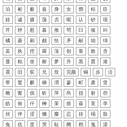
泊
彬
薮
兹
身
女
鄧
枯
臣
娃
诚
摄
荡
贞
呢
认
砂
现
芹
轷
慰
暮
推
茍
臼
顷
叫
橘
菱
刷
颇
怯
矛
献
咱
绵
苖
执
挖
羅
蔳
创
靠
敢
含
显
粕
坐
耐
萝
升
黒
賈
港
震
旧
驼
兄
坟
完颜
铜
歩
洁
带
鹫
麒
梯
渭
蓼
町
肃
赁
雕
寗
伲
昕
萍
咼
扭
射
些
皓
耑
仟
榊
茉
搓
葆
芙
孪
丝
伴
涩
懒
麋
忍
挂
褟
肽
兔
伉
歪
哭
耻
阕
档
鬼
滦