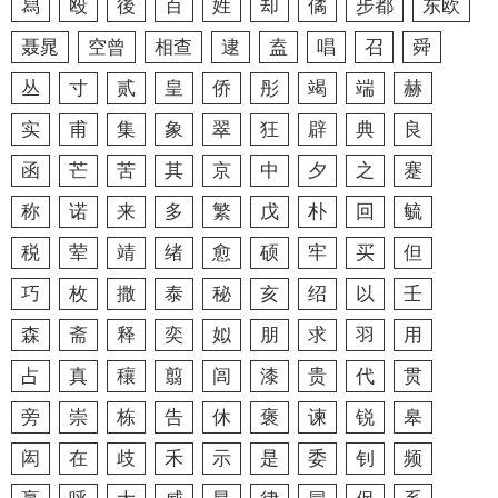
舄
殴
後
百
姓
却
僪
步都
东欧
聂晁
空曾
相查
逮
盍
唱
召
舜
丛
寸
贰
皇
侨
彤
竭
端
赫
实
甫
集
象
翠
狂
辟
典
良
函
芒
苦
其
京
中
夕
之
蹇
称
诺
来
多
繁
戊
朴
回
毓
税
荤
靖
绪
愈
硕
牢
买
但
巧
枚
撒
泰
秘
亥
绍
以
壬
森
斋
释
奕
姒
朋
求
羽
用
占
真
穰
翦
闾
漆
贵
代
贯
旁
崇
栋
告
休
褒
谏
锐
皋
闳
在
歧
禾
示
是
委
钊
频