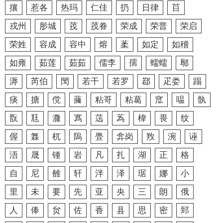
攘
惹各
热玛
仁佳
扔
日律
䒤
戎州
肜城
茙
茙眷
荣成
荣普
荣启
荣姓
容成
容中
熔
葇
如定
如稽
如雍
茹莲
茹茹
儒李
孺
蠕蠕
鄏
溽
芮伯
閠
若干
若罗
鄀
疋娄
蹋
痰
搪
傥
虅
粘哥
粘葛
窊
嗢
骫
翫
尫
㵟
寪
䓕
蒍
椲
畏
纹
偓
橆
杌
隖
舋
弇岗
䍩
涴
诬
浯
晟
锺
岩
凡
扎
湖
正
格
自
尼
雒
轩
泮
泽
琚
娜
小
里
未
要
先
亚
央
三
朗
俄
人
俸
贠
佐
香
县
思
密
郅