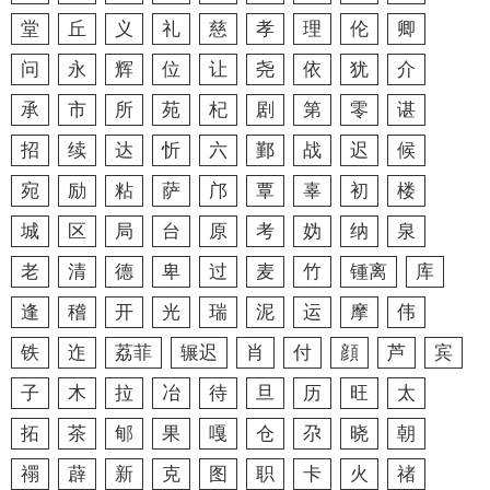
堂
丘
义
礼
慈
孝
理
伦
卿
问
永
辉
位
让
尧
依
犹
介
承
市
所
苑
杞
剧
第
零
谌
招
续
达
忻
六
鄞
战
迟
候
宛
励
粘
萨
邝
覃
辜
初
楼
城
区
局
台
原
考
妫
纳
泉
老
清
德
卑
过
麦
竹
锺离
库
逢
稽
开
光
瑞
泥
运
摩
伟
铁
迮
荔菲
辗迟
肖
付
顔
芦
宾
子
木
拉
冶
待
旦
历
旺
太
拓
茶
郇
果
嘎
仓
尕
晓
朝
禤
薜
新
克
图
职
卡
火
禇