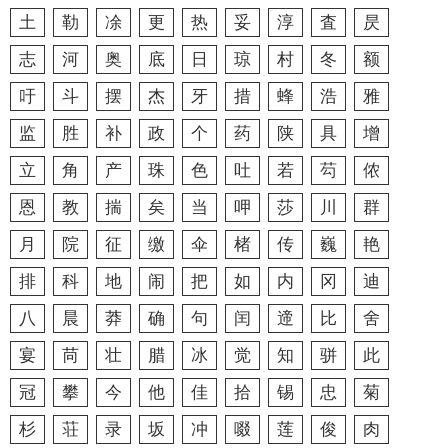
土
勒
凃
更
热
妥
淳
査
昃
志
河
奥
底
日
琼
村
冬
额
吁
斗
摆
杰
牙
措
蜂
浩
雅
监
胜
补
政
个
药
陕
具
增
立
角
产
珠
色
吐
若
芶
侬
恩
教
揣
矣
当
呷
莎
川
群
月
院
征
缴
伞
楮
传
巍
艳
排
科
地
闹
把
如
内
冈
迪
八
晨
莽
确
句
闰
遆
比
舍
宴
苘
壮
腊
冰
觉
知
骈
此
冠
攀
今
他
佳
拾
锡
忠
菊
杉
荘
录
坂
冲
啜
莲
俊
肉