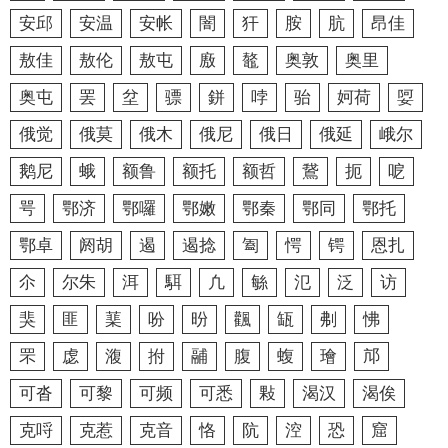
安邱
安温
安帐
闇
犴
胺
肮
昂佳
敖佳
敖伦
敖屯
廒
鼇
奥敦
奥里
奥屯
罢
坌
骠
鉼
哱
骀
妸荷
娿
俄觉
俄莫
俄木
俄尼
俄日
俄延
峨尔
鹅尼
蛾
额鲁
额托
额哲
鵞
扼
呝
咢
鄂济
鄂囉
鄂嫩
鄂秦
鄂同
鄂托
鄂卓
阏胡
遏
遏捻
㔩
愕
锷
恩扎
尒
尔朱
洱
駬
凢
䋣
氾
泛
访
猆
匪
䕁
吩
昐
飌
缻
刜
怫
罘
虙
澓
拊
鬴
腹
蝮
璯
邟
可沓
可黎
可频
可悉
敤
渴汉
渴俟
克哷
克惹
克音
恪
阬
涳
恐
窟