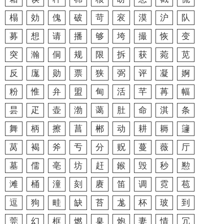
榻
効
傀
破
苛
衮
漠
沪
队
募
想
请
播
够
垮
撮
恢
变
突
瀚
侗
规
限
拆
获
菀
苋
反
庬
勋
票
狭
弼
评
凝
婀
粉
惟
弁
盟
甸
活
芊
苒
幅
昙
疋
壶
渤
蔼
肚
命
淇
条
舞
柄
擦
菖
郴
动
耕
耨
籧
莴
褐
斧
亐
分
贶
蔓
薇
厅
墓
儒
亳
坊
赶
鍭
毁
秒
懃
滩
桶
潼
刻
赓
笛
调
霓
苞
逗
狗
畦
缺
苔
尨
杯
玻
到
莞
幻
框
燃
臬
炮
妻
情
冗