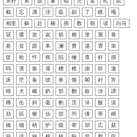
东野
累
故
峯
聪
児
途
癿
皖
截
忘
溝
洼
磊
副
了
瞧
嘠
相里
蘇
赴
椿
孫
数
很
读
白马
冦
牒
攻
岚
烘
賴
塗
屋
巷
差
並
跟
耒
澜
豊
湯
霄
朿
促
桧
忤
峎
陷
橄
柰
虾
摸
吗
濱
焕
灌
槽
椎
謝
听
澈
床
茫
备
琥
車
饿
閣
衬
宵
晴
犬
峨
奶
邯
翻
叙
沛
譚
稀
缶
斜
毫
豹
茨
淖
飯
滇
劢
區
猴
估
郃
闬
倩
蒂
崎
橋
铺
桮
护
锻
辈
邡
広
菇
箱
误
秤
棉
核
盼
悲
戳
侃