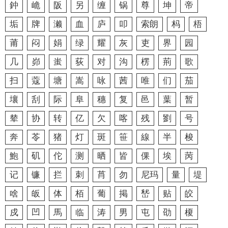
鈡
峗
阪
另
缠
锅
尊
坤
帝
垢
牌
濑
血
庐
叩
索朗
杩
梧
莆
闷
娟
绿
耀
灰
吏
界
园
几
峁
蚩
荻
对
沟
楞
荊
歌
扫
蔻
塘
嵩
咏
茜
唯
们
茄
壤
刮
际
阜
穗
复
邑
葉
暂
辇
协
转
亿
欠
喀
残
劉
号
奔
苓
猪
灯
斑
笹
線
半
梭
鮑
矶
佗
测
晒
皆
倮
埃
苪
记
镰
拦
刺
莦
勿
尼玛
量
堤
啥
皈
体
栢
葡
掲
嵆
贴
皎
戍
凹
馬
临
涛
男
屯
劭
榎