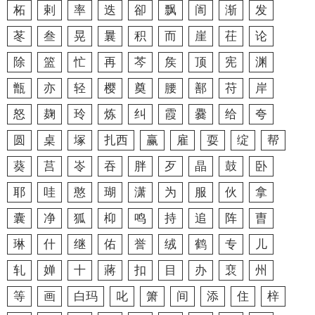
柘
剌
率
迭
卻
飘
訚
渐
发
苳
叁
晃
曩
积
而
崖
茌
论
除
篮
忙
再
芩
矦
顶
宪
渊
甑
亦
轻
樱
奠
腰
鄯
苻
岸
怒
麹
玲
炼
纠
霞
爨
给
夸
圆
桌
塚
扎西
赢
雇
耍
绽
帮
葵
莒
岺
吞
胖
歹
晶
鼓
卧
耶
哇
憨
瑚
潇
为
服
伙
拿
囊
净
狐
枊
鸣
持
追
阵
曺
琳
什
继
佑
誉
绒
鹤
专
儿
轧
婵
十
蔣
扣
目
办
裵
州
等
画
白玛
叱
箫
间
添
住
梓