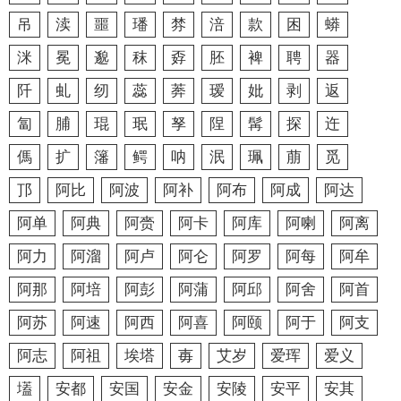
吊
渎
噩
璠
棼
涪
款
困
蟒
洣
冕
邈
秣
孬
胚
裨
聘
器
阡
虬
纫
蕊
莾
瑷
妣
剥
返
匐
脯
琨
珉
孥
陧
髯
探
迕
傌
扩
籓
鳄
呐
泯
珮
萠
觅
邒
阿比
阿波
阿补
阿布
阿成
阿达
阿单
阿典
阿赍
阿卡
阿库
阿喇
阿离
阿力
阿溜
阿卢
阿仑
阿罗
阿每
阿牟
阿那
阿培
阿彭
阿蒲
阿邱
阿舍
阿首
阿苏
阿速
阿西
阿喜
阿颐
阿于
阿支
阿志
阿祖
埃塔
毐
艾岁
爱珲
爱义
壒
安都
安国
安金
安陵
安平
安其