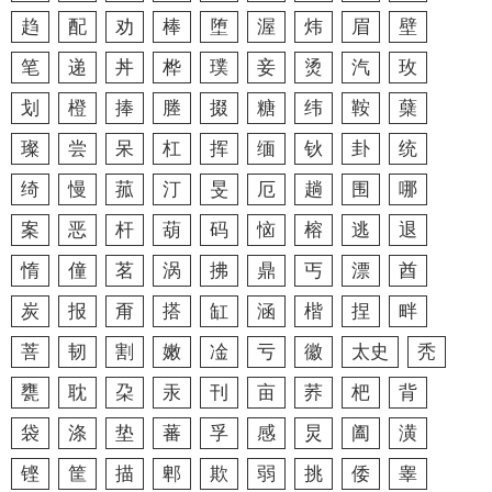
趋
配
劝
棒
堕
渥
炜
眉
壁
笔
递
丼
桦
璞
妾
烫
汽
玫
划
橙
捧
塍
掇
糖
纬
鞍
蘖
璨
尝
呆
杠
挥
缅
钬
卦
统
绮
慢
菰
汀
旻
厄
趟
围
哪
案
恶
杆
葫
码
恼
榕
逃
退
惰
僮
茗
涡
拂
鼎
丐
漂
酋
炭
报
甭
搭
缸
涵
楷
捏
畔
菩
韧
割
嫩
凎
亏
徽
太史
秃
甕
耽
朶
汞
刊
亩
荞
杷
背
袋
涤
垫
蕃
孚
感
炅
阖
潢
铿
筐
描
郫
欺
弱
挑
倭
睾