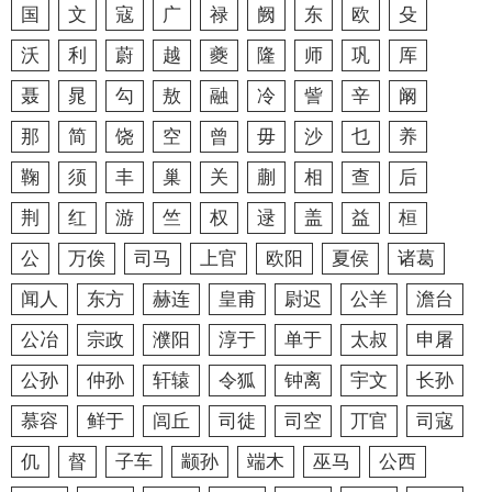
国
文
寇
广
禄
阙
东
欧
殳
沃
利
蔚
越
夔
隆
师
巩
厍
聂
晁
勾
敖
融
冷
訾
辛
阚
那
简
饶
空
曾
毋
沙
乜
养
鞠
须
丰
巢
关
蒯
相
查
后
荆
红
游
竺
权
逯
盖
益
桓
公
万俟
司马
上官
欧阳
夏侯
诸葛
闻人
东方
赫连
皇甫
尉迟
公羊
澹台
公冶
宗政
濮阳
淳于
单于
太叔
申屠
公孙
仲孙
轩辕
令狐
钟离
宇文
长孙
慕容
鲜于
闾丘
司徒
司空
丌官
司寇
仉
督
子车
颛孙
端木
巫马
公西