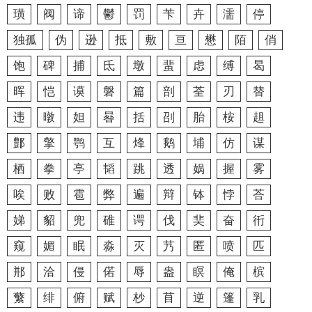
璜
阀
谛
鬱
罚
苄
卉
濡
停
独孤
伪
逊
抵
敷
亘
懋
陌
俏
饱
碑
捕
氐
墩
蜚
虑
缚
曷
晖
恺
谟
磐
篇
剖
荃
刃
替
违
暾
妲
晷
括
刟
胎
桉
趄
鄷
擎
鹗
互
烽
鹅
埔
仿
谋
栖
拳
亭
韬
跳
透
娲
握
雾
唉
败
雹
弊
遍
辩
钵
悖
荅
娣
貂
兜
碓
谔
伐
奜
奋
衎
窥
媚
眠
淼
灭
艿
匿
喷
匹
郱
洽
侵
偌
辱
盎
瞑
俺
槟
蘩
绯
俯
赋
杪
苜
逆
篷
乳