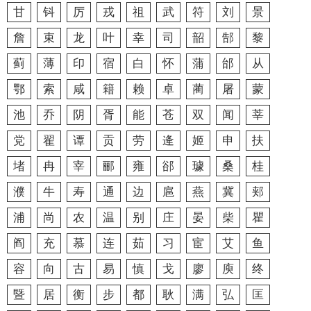
甘
钭
厉
戎
祖
武
符
刘
景
詹
束
龙
叶
幸
司
韶
郜
黎
蓟
薄
印
宿
白
怀
蒲
邰
从
鄂
索
咸
籍
赖
卓
蔺
屠
蒙
池
乔
阴
胥
能
苍
双
闻
莘
党
翟
谭
贡
劳
逄
姬
申
扶
堵
冉
宰
郦
雍
郤
璩
桑
桂
濮
牛
寿
通
边
扈
燕
冀
郏
浦
尚
农
温
别
庄
晏
柴
瞿
阎
充
慕
连
茹
习
宦
艾
鱼
容
向
古
易
慎
戈
廖
庾
终
暨
居
衡
步
都
耿
满
弘
匡