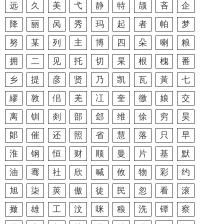
远
久
美
弋
静
特
颉
吝
企
降
丽
呙
秀
玛
起
者
帕
梦
努
某
列
主
博
四
朵
喇
粮
拥
二
见
托
切
杲
根
槐
番
乡
提
彦
贤
乃
凯
瓦
黃
七
繆
敦
佀
羌
冮
奎
徼
娘
交
离
钏
剡
部
郐
维
俆
穷
昊
郞
催
还
照
省
慧
落
只
早
淮
钢
恒
财
顺
曼
片
基
默
油
骞
社
欣
喊
攸
物
彩
约
旭
柒
荚
傲
徒
民
忽
看
滚
撖
雄
工
汶
咪
稂
洗
镡
察