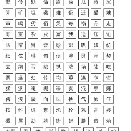
健
伶
勘
佡
豁
筒
瓜
微
沉
算
矿
坦
磯
难
伋
迁
醋
她
审
嶋
劣
佰
吳
每
禢
舟
走
哥
室
杂
戌
冨
我
适
庒
迫
防
窄
畠
祡
彰
郊
叭
妞
纺
纸
伭
琪
旬
便
涉
艮
棘
契
去
纲
写
娥
扒
浓
场
陡
吃
寨
选
处
倖
均
蓉
澳
乍
钳
猛
派
滝
棚
课
奏
混
寮
鄭
傳
淩
廣
面
味
换
气
厥
仼
按
雏
棣
絮
泡
栓
耗
昋
婷
碾
犀
勐
婧
街
妈
勝
借
炳