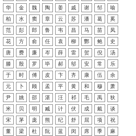
华
金
魏
陶
姜
戚
谢
邹
喻
柏
水
窦
章
云
苏
潘
葛
奚
范
彭
郎
鲁
韦
昌
马
苗
凤
花
方
俞
任
袁
柳
酆
鲍
史
唐
费
廉
岑
薛
雷
贺
倪
汤
滕
殷
罗
毕
郝
邬
安
常
乐
于
时
傅
皮
卞
齐
康
伍
余
元
卜
顾
孟
平
黄
和
穆
萧
尹
姚
邵
湛
汪
祁
毛
禹
狄
米
贝
明
臧
计
伏
成
戴
谈
宋
茅
庞
熊
纪
舒
屈
项
祝
董
梁
杜
阮
蓝
闵
席
季
麻