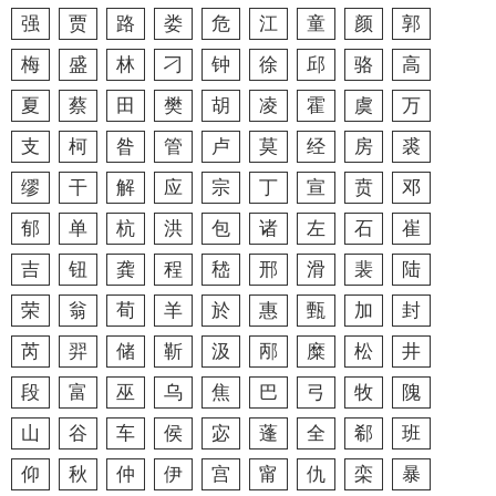
强
贾
路
娄
危
江
童
颜
郭
梅
盛
林
刁
钟
徐
邱
骆
高
夏
蔡
田
樊
胡
凌
霍
虞
万
支
柯
昝
管
卢
莫
经
房
裘
缪
干
解
应
宗
丁
宣
贲
邓
郁
单
杭
洪
包
诸
左
石
崔
吉
钮
龚
程
嵇
邢
滑
裴
陆
荣
翁
荀
羊
於
惠
甄
加
封
芮
羿
储
靳
汲
邴
糜
松
井
段
富
巫
乌
焦
巴
弓
牧
隗
山
谷
车
侯
宓
蓬
全
郗
班
仰
秋
仲
伊
宫
甯
仇
栾
暴