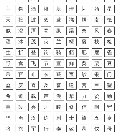
宇
祭
酒
淡
塔
琦
闪
始
星
天
接
波
碧
速
禚
腾
潮
镜
似
澄
潭
謇
纵
渠
奈
风
春
濯
沐
茂
英
兰
檀
藤
枝
检
生
折
登
驹
骑
貊
肥
鹿
雀
野
禽
飞
节
宜
鲜
粟
栗
豆
帛
官
布
衣
藏
宝
钞
银
门
盈
庆
喜
及
普
建
营
巨
望
希
道
载
声
漫
犁
力
贸
勤
革
改
兴
亓
睦
修
信
闽
守
坚
勇
汉
练
尉
士
旅
五
令
将
旗
军
行
奉
敬
恭
仪
母