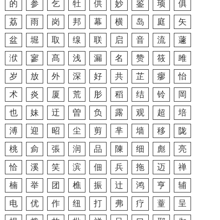
的
参
乞
牡
供
妙
鉴
顼
俱
荔
雨
岗
邦
幕
横
岛
庭
矢
盆
堀
取
缐
联
启
音
流
蘧
洑
寥
髙
浅
漏
名
赞
筱
雎
岁
放
外
深
好
共
芷
瘳
怡
术
炎
厦
荒
肜
稻
结
铃
岡
也
妹
迂
曽
负
露
观
超
培
溥
迎
昭
尘
剪
芈
墙
移
陇
桃
侴
張
润
品
陳
细
彪
亮
恰
溪
笑
滨
佃
兵
拖
迈
禅
楠
举
团
樵
振
辻
鸿
亨
辅
电
优
作
纽
打
弗
疗
蕫
呈