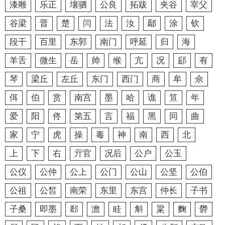
漆雕
乐正
壤驷
公良
拓跋
夹谷
宰父
谷梁
晋
楚
闫
法
汝
鄢
涂
钦
段干
百里
东郭
南门
呼延
归
海
羊舌
微生
岳
帅
缑
亢
况
郈
有
琴
梁丘
左丘
东门
西门
商
牟
佘
佴
伯
赏
南宫
墨
哈
谯
笪
年
爱
阳
佟
第五
言
福
黑
同
曲
家
宁
虎
操
毒
神
南
西
北
上
下
右
亓官
况后
公户
公玉
公仪
公仲
公上
公门
公山
公坚
公伯
公祖
公皙
南荣
东里
东宫
仲长
子书
子桑
即墨
郄
澹
眭
斛
粱
麴
欎