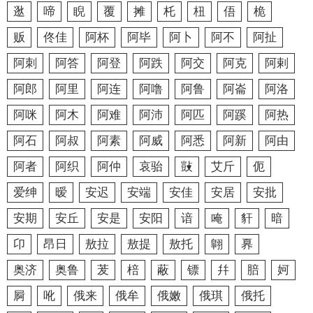
逖
啼
睨
覆
摊
杔
杻
俉
桅
贩
佟佳
阿杯
阿毕
阿卜
阿不
阿扯
阿刺
阿答
阿登
阿跌
阿交
阿克
阿剌
阿郎
阿里
阿连
阿噜
阿鲁
阿崙
阿洛
阿咪
阿木
阿难
阿沛
阿匹
阿蹊
阿热
阿石
阿叔
阿素
阿威
阿悉
阿新
阿由
阿者
阿织
阿仲
哀骀
敱
艾斤
伌
爱绅
暧
安迟
安端
安佳
安居
安批
安期
安丘
安是
安阳
谙
唵
豻
暗
卬
昂日
敖拉
敖提
敖托
翺
奡
奥济
奥鲁
茇
棓
蔽
镖
幷
䏽
妸
屙
吪
俄来
俄牟
俄嫩
俄琪
俄托