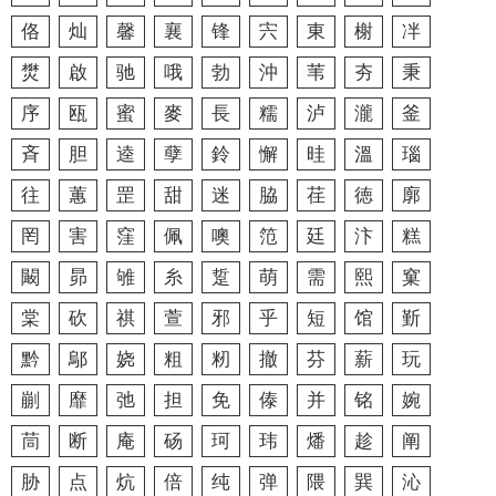
佫
灿
馨
襄
锋
宍
東
榭
冸
燓
啟
驰
哦
勃
沖
苇
夯
秉
序
瓯
蜜
麥
長
糯
泸
瀧
釜
斉
胆
逵
孽
鈴
懈
晆
溫
瑙
往
蕙
罡
甜
迷
脇
荏
徳
廓
罔
害
窪
佩
噢
笵
廷
汴
糕
闞
昴
雊
糸
踅
萌
需
熙
窠
棠
砍
祺
萱
邪
乎
短
馆
斳
黔
鄔
娆
粗
籾
撤
芬
薪
玩
剻
靡
弛
担
免
傣
并
铭
婉
茼
断
庵
砀
珂
玮
燔
趁
阐
胁
点
炕
倍
纯
弹
隈
巽
沁