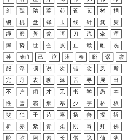
剑
虢
隋
蒿
茆
菅
苌
树
桐
锁
机
盘
铎
玉
线
针
箕
庹
绳
磨
蒉
瓮
弭
刀
疏
牵
浑
恽
势
世
仝
蚁
止
戢
睢
冼
种
凃肖
己
泣
潜
卷
脱
谬
蹉
赧
浮
顿
说
次
错
念
夙
斯
完
丹
表
聊
源
吾
寻
展
出
不
户
闭
才
无
书
学
愚
本
性
雪
霜
烟
寒
少
字
桥
板
斐
独
千
诗
嘉
扬
善
揭
祈
析
赤
紫
青
柔
刚
奇
拜
佛
陀
弥
阿
素
长
僧
隐
仙
隽