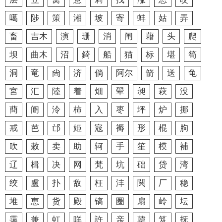
噶
陟
策
湘
坡
寄
蚌
姑
弄
畜
吉木
演
珊
消
闸
藉
头
爬
坝
曲木
沼
錡
船
猫
标
堪
笱
洞
竜
尙
济
倘
阿尔
箭
送
龟
宮
汇
陸
着
畑
翚
昶
萩
没
蔄
阍
泠
柿
入
枣
坪
炉
挪
戒
芭
邙
姫
宼
褥
形
棍
朐
吹
敕
卖
助
轲
手
笙
模
補
辽
楫
决
网
梵
坑
础
贷
湾
绞
盧
扑
敌
枉
沣
関
厂
稳
堆
恵
货
殿
镐
圈
扇
岭
坛
霭
兼
虹
咩
許
亲
韓
笈
抚