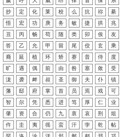
嬴
呼
大
威
昂
律
冒
保
系
抄
定
化
莱
校
么
抗
祢
綦
悟
宏
功
庚
务
敏
捷
拱
兆
丑
丙
畅
苟
随
类
卯
俟
友
答
乙
允
甲
留
尾
佼
玄
乘
裔
延
植
环
矫
赛
昔
侍
度
旷
遇
偶
前
由
咎
塞
敛
受
泷
袭
衅
叔
圣
御
夫
仆
镇
藩
邸
府
掌
首
员
焉
戏
可
智
尔
凭
悉
进
笃
厚
仁
业
肇
资
合
仍
九
衷
哀
刑
俎
仵
圭
夷
徭
蛮
汗
孛
乾
帖
罕
洛
淦
洋
邶
郸
郯
邗
邛