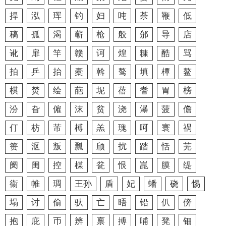
捍
泓
珲
钓
妇
吨
荼
鞭
低
稿
孤
渴
蕲
枪
般
邠
导
店
讹
扉
竿
赣
诃
煌
糠
酷
骂
拍
乒
抬
橐
斡
骜
填
橝
鳌
棋
焚
绘
葩
坭
蓓
耆
胃
榜
汾
旮
僱
沫
贫
浇
瀑
菠
儋
仃
枋
芾
榑
羔
瑰
呵
寰
祸
篑
沤
叛
瓢
颀
扰
踏
恬
芜
阌
闺
控
楳
瓫
恨
崑
膜
缇
衞
帷
琱
王孙
盾
妃
蟠
硗
惕
塌
讨
偷
驮
亡
晤
铅
仈
傍
抱
庇
币
辨
禀
搏
哺
凳
钿