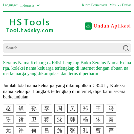
Language:
Kirim Permintaan
Masuk / Daftar
Unduh Aplikasi
Seratus Nama Keluarga - Edisi Lengkap Buku Seratus Nama Kelua
rga, koleksi nama keluarga terlengkap di internet dengan ribuan na
ma keluarga yang dikompilasi dan terus diperbarui
Jumlah total nama keluarga yang dikumpulkan：3541，Koleksi
nama keluarga Tiongkok terlengkap di internet, diperbarui secara
berkelanjutan.
赵
钱
孙
李
周
吴
郑
王
冯
陈
褚
卫
蒋
沈
韩
杨
朱
秦
尤
许
何
吕
施
张
孔
曹
严