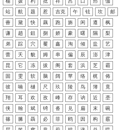
楊
拨
杓
批
祥
呂
口
郉
伽
站
航
题
惹
吉克
午
铉
坎
邮
蓸
黛
快
藕
跑
旃
闲
遵
枫
谦
趙
鉏
捌
娇
豪
曙
隰
梨
弟
踪
穴
矍
鑫
淘
倾
盐
艺
蕾
夭
貌
姆
串
偏
辰
澎
津
昆
它
冻
拔
阁
套
浜
芝
霸
固
雯
软
脑
阔
苹
络
梶
佈
彼
喃
樋
尺
玖
陵
鸟
簿
竟
翔
耳
欢
孜
峰
存
讷
近
垄
侠
翰
斌
锜
沓
兑
扁
末
碗
篠
縢
聶
必
菲
鸥
因
构
霰
层
笠
窝
意
莉
找
涨
总
哎