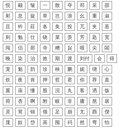
悦
颛
皱
一
散
夺
邳
采
卲
邾
息
旋
草
岂
浪
幺
重
淑
且
钤
莊
各
奂
投
兀
夹
葸
则
勉
仕
铙
菜
羡
芳
匙
宽
闯
侣
郧
寺
糟
貟
哏
尖
閤
晚
染
治
效
期
渡
刘付
会
得
宠
魁
韵
珍
秧
鹏
妮
绕
心
炊
夜
肯
押
哲
君
你
荐
直
翼
庙
懂
股
浣
丸
客
洒
饭
荷
杏
啊
附
岐
非
庸
熬
扆
灵
茸
锦
领
足
崩
尢
酉
偰
厐
奴
岱
鬲
囤
祃
然
弯
怕