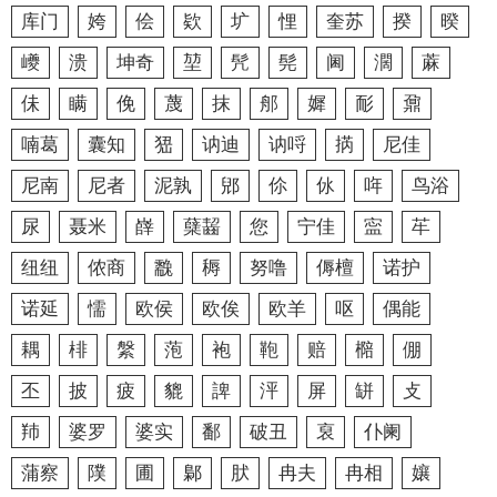
库门
姱
侩
欵
圹
悝
奎苏
揆
暌
巙
溃
坤奇
堃
髠
髡
阃
濶
蔴
佅
瞒
俛
蔑
抹
郍
㜨
耏
鼐
喃葛
囊知
峱
讷迪
讷哷
㨅
尼佳
尼南
尼者
泥孰
郳
伱
㲻
哖
鸟浴
尿
聂米
嶭
蘖齧
您
宁佳
寍
䒜
纽纽
侬商
䨲
䅶
努噜
傉檀
诺护
诺延
懦
欧侯
欧俟
欧羊
呕
偶能
耦
棑
縏
萢
袍
鞄
赔
㯁
倗
丕
披
疲
貔
諀
泙
屏
缾
攴
䍨
婆罗
婆实
鄱
破丑
裒
仆阑
蒲察
䧤
圃
鄡
肰
冉夫
冉相
孃