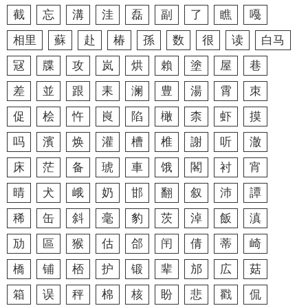
截
忘
溝
洼
磊
副
了
瞧
嘠
相里
蘇
赴
椿
孫
数
很
读
白马
冦
牒
攻
岚
烘
賴
塗
屋
巷
差
並
跟
耒
澜
豊
湯
霄
朿
促
桧
忤
峎
陷
橄
柰
虾
摸
吗
濱
焕
灌
槽
椎
謝
听
澈
床
茫
备
琥
車
饿
閣
衬
宵
晴
犬
峨
奶
邯
翻
叙
沛
譚
稀
缶
斜
毫
豹
茨
淖
飯
滇
劢
區
猴
估
郃
闬
倩
蒂
崎
橋
铺
桮
护
锻
辈
邡
広
菇
箱
误
秤
棉
核
盼
悲
戳
侃