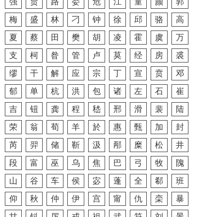
强
贾
路
娄
危
江
童
颜
郭
梅
盛
林
刁
钟
徐
邱
骆
高
夏
蔡
田
樊
胡
凌
霍
虞
万
支
柯
昝
管
卢
莫
经
房
裘
缪
干
解
应
宗
丁
宣
贲
邓
郁
单
杭
洪
包
诸
左
石
崔
吉
钮
龚
程
嵇
邢
滑
裴
陆
荣
翁
荀
羊
於
惠
甄
加
封
芮
羿
储
靳
汲
邴
糜
松
井
段
富
巫
乌
焦
巴
弓
牧
隗
山
谷
车
侯
宓
蓬
全
郗
班
仰
秋
仲
伊
宫
甯
仇
栾
暴
甘
钭
厉
戎
祖
武
符
刘
景