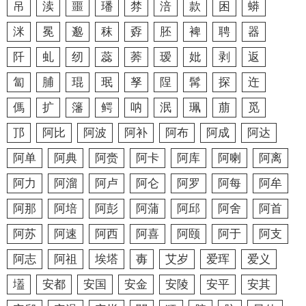
吊
渎
噩
璠
棼
涪
款
困
蟒
洣
冕
邈
秣
孬
胚
裨
聘
器
阡
虬
纫
蕊
莾
瑷
妣
剥
返
匐
脯
琨
珉
孥
陧
髯
探
迕
傌
扩
籓
鳄
呐
泯
珮
萠
觅
邒
阿比
阿波
阿补
阿布
阿成
阿达
阿单
阿典
阿赍
阿卡
阿库
阿喇
阿离
阿力
阿溜
阿卢
阿仑
阿罗
阿每
阿牟
阿那
阿培
阿彭
阿蒲
阿邱
阿舍
阿首
阿苏
阿速
阿西
阿喜
阿颐
阿于
阿支
阿志
阿祖
埃塔
毐
艾岁
爱珲
爱义
壒
安都
安国
安金
安陵
安平
安其