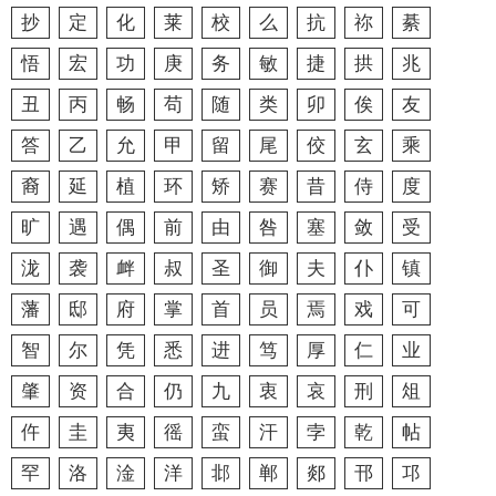
抄
定
化
莱
校
么
抗
祢
綦
悟
宏
功
庚
务
敏
捷
拱
兆
丑
丙
畅
苟
随
类
卯
俟
友
答
乙
允
甲
留
尾
佼
玄
乘
裔
延
植
环
矫
赛
昔
侍
度
旷
遇
偶
前
由
咎
塞
敛
受
泷
袭
衅
叔
圣
御
夫
仆
镇
藩
邸
府
掌
首
员
焉
戏
可
智
尔
凭
悉
进
笃
厚
仁
业
肇
资
合
仍
九
衷
哀
刑
俎
仵
圭
夷
徭
蛮
汗
孛
乾
帖
罕
洛
淦
洋
邶
郸
郯
邗
邛