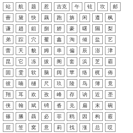
站
航
题
惹
吉克
午
铉
坎
邮
蓸
黛
快
藕
跑
旃
闲
遵
枫
谦
趙
鉏
捌
娇
豪
曙
隰
梨
弟
踪
穴
矍
鑫
淘
倾
盐
艺
蕾
夭
貌
姆
串
偏
辰
澎
津
昆
它
冻
拔
阁
套
浜
芝
霸
固
雯
软
脑
阔
苹
络
梶
佈
彼
喃
樋
尺
玖
陵
鸟
簿
竟
翔
耳
欢
孜
峰
存
讷
近
垄
侠
翰
斌
锜
沓
兑
扁
末
碗
篠
縢
聶
必
菲
鸥
因
构
霰
层
笠
窝
意
莉
找
涨
总
哎