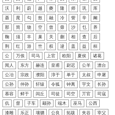
沃
利
蔚
越
夔
隆
师
巩
厍
聂
晁
勾
敖
融
冷
訾
辛
阚
那
简
饶
空
曾
毋
沙
乜
养
鞠
须
丰
巢
关
蒯
相
查
后
荆
红
游
竺
权
逯
盖
益
桓
公
万俟
司马
上官
欧阳
夏侯
诸葛
闻人
东方
赫连
皇甫
尉迟
公羊
澹台
公冶
宗政
濮阳
淳于
单于
太叔
申屠
公孙
仲孙
轩辕
令狐
钟离
宇文
长孙
慕容
鲜于
闾丘
司徒
司空
丌官
司寇
仉
督
子车
颛孙
端木
巫马
公西
漆雕
乐正
壤驷
公良
拓跋
夹谷
宰父