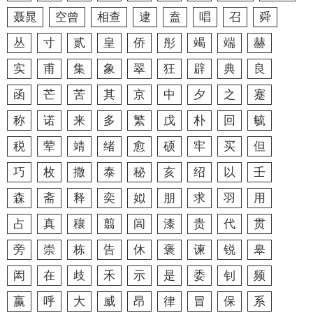
聂晁
空曾
相查
逮
盍
唱
召
舜
丛
寸
贰
皇
侨
彤
竭
端
赫
实
甫
集
象
翠
狂
辟
典
良
函
芒
苦
其
京
中
夕
之
蹇
称
诺
来
多
繁
戊
朴
回
毓
税
荤
靖
绪
愈
硕
牢
买
但
巧
枚
撒
泰
秘
亥
绍
以
壬
森
斋
释
奕
姒
朋
求
羽
用
占
真
穰
翦
闾
漆
贵
代
贯
旁
崇
栋
告
休
褒
谏
锐
皋
闳
在
歧
禾
示
是
委
钊
频
嬴
呼
大
威
昂
律
冒
保
系