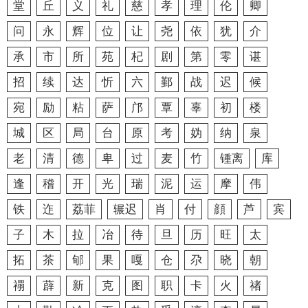
堂
丘
义
礼
慈
孝
理
伦
卿
问
永
辉
位
让
尧
依
犹
介
承
市
所
苑
杞
剧
第
零
谌
招
续
达
忻
六
鄞
战
迟
候
宛
励
粘
萨
邝
覃
辜
初
楼
城
区
局
台
原
考
妫
纳
泉
老
清
德
卑
过
麦
竹
锺离
库
逢
稽
开
光
瑞
泥
运
摩
伟
铁
迮
荔菲
辗迟
肖
付
顔
芦
宾
子
木
拉
冶
待
旦
历
旺
太
拓
茶
郇
果
嘎
仓
尕
晓
朝
禤
薜
新
克
图
职
卡
火
禇