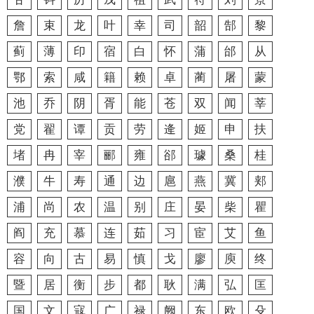
詹
束
龙
叶
幸
司
韶
郜
黎
蓟
薄
印
宿
白
怀
蒲
邰
从
鄂
索
咸
籍
赖
卓
蔺
屠
蒙
池
乔
阴
胥
能
苍
双
闻
莘
党
翟
谭
贡
劳
逄
姬
申
扶
堵
冉
宰
郦
雍
郤
璩
桑
桂
濮
牛
寿
通
边
扈
燕
冀
郏
浦
尚
农
温
别
庄
晏
柴
瞿
阎
充
慕
连
茹
习
宦
艾
鱼
容
向
古
易
慎
戈
廖
庾
终
暨
居
衡
步
都
耿
满
弘
匡
国
文
寇
广
禄
阙
东
欧
殳