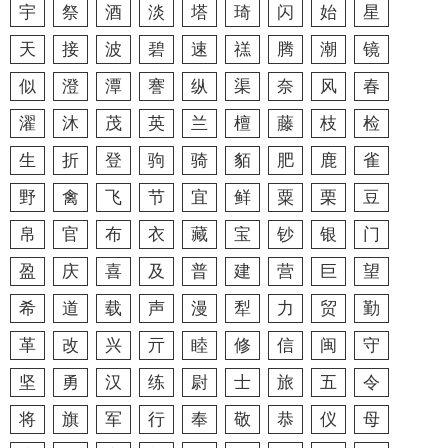
宇
祭
酒
淡
塔
琦
闪
始
星
天
接
波
碧
速
禚
腾
潮
镜
似
澄
潭
謇
纵
渠
奈
风
春
濯
沐
茂
英
兰
檀
藤
枝
检
生
折
登
驹
骑
貊
肥
鹿
雀
野
禽
飞
节
宜
鲜
粟
栗
豆
帛
官
布
衣
藏
宝
钞
银
门
盈
庆
喜
及
普
建
营
巨
望
希
道
载
声
漫
犁
力
贸
勤
革
改
兴
亓
睦
修
信
闽
守
坚
勇
汉
练
尉
士
旅
五
令
将
旗
军
行
奉
敬
恭
仪
母