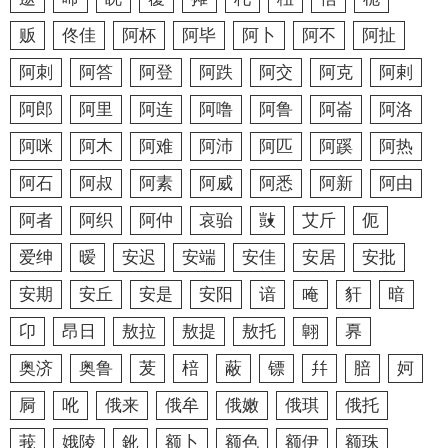
贩
佟佳
阿杯
阿毕
阿卜
阿不
阿扯
阿刺
阿答
阿登
阿跌
阿交
阿克
阿剌
阿郎
阿里
阿连
阿噜
阿鲁
阿崙
阿洛
阿咪
阿木
阿难
阿沛
阿匹
阿蹊
阿热
阿石
阿叔
阿素
阿威
阿悉
阿新
阿由
阿者
阿织
阿仲
哀骀
敱
艾斤
伌
爱绅
暧
安迟
安端
安佳
安居
安批
安期
安丘
安是
安阳
谙
唵
豻
暗
卬
昂日
敖拉
敖提
敖托
翺
奡
奥济
奥鲁
茇
棓
蔽
镖
幷
䏽
妸
屙
吪
俄来
俄牟
俄嫩
俄琪
俄托
莪
娥陵
鈋
额卜
额色
额伊
额珠