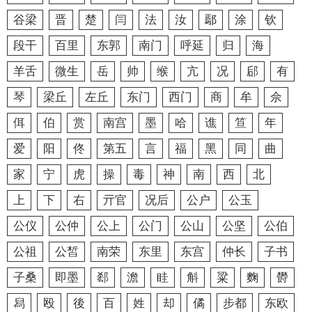
谷梁
晋
楚
闫
法
汝
鄢
涂
钦
段干
百里
东郭
南门
呼延
归
海
羊舌
微生
岳
帅
缑
亢
况
郈
有
琴
梁丘
左丘
东门
西门
商
牟
佘
佴
伯
赏
南宫
墨
哈
谯
笪
年
爱
阳
佟
第五
言
福
黑
同
曲
家
宁
虎
操
毒
神
南
西
北
上
下
右
亓官
况后
公户
公玉
公仪
公仲
公上
公门
公山
公坚
公伯
公祖
公皙
南荣
东里
东宫
仲长
子书
子桑
即墨
郄
澹
眭
斛
粱
麴
欎
舄
殴
後
百
姓
却
僪
步都
东欧