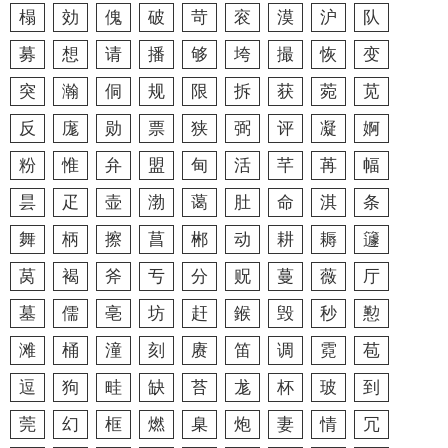
榻
効
傀
破
苛
衮
漠
沪
队
募
想
请
播
够
垮
撮
恢
变
突
瀚
侗
规
限
拆
获
菀
苋
反
庬
勋
票
狭
弼
评
凝
婀
粉
惟
弁
盟
甸
活
芊
苒
幅
昙
疋
壶
渤
蔼
肚
命
淇
条
舞
柄
擦
菖
郴
动
耕
耨
籧
莴
褐
斧
亐
分
贶
蔓
薇
厅
墓
儒
亳
坊
赶
鍭
毁
秒
懃
滩
桶
潼
刻
赓
笛
调
霓
苞
逗
狗
畦
缺
苔
尨
杯
玻
到
莞
幻
框
燃
臬
炮
妻
情
冗