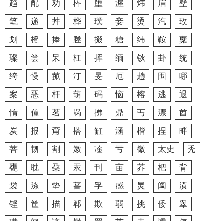
趋
配
劝
棒
堕
渥
炜
眉
壁
笔
递
丼
桦
璞
妾
烫
汽
玫
划
橙
捧
塍
掇
糖
纬
鞍
蘖
璨
尝
呆
杠
挥
缅
钬
卦
统
绮
慢
菰
汀
旻
厄
趟
围
哪
案
恶
杆
葫
码
恼
榕
逃
退
惰
僮
茗
涡
拂
鼎
丐
漂
酋
炭
报
甭
搭
缸
涵
楷
捏
畔
菩
韧
割
嫩
凎
亏
徽
太史
秃
甕
耽
朶
汞
刊
亩
荞
杷
背
袋
涤
垫
蕃
孚
感
炅
阖
潢
铿
筐
描
郫
欺
弱
挑
倭
睾