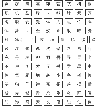
剑
虢
隋
蒿
茆
菅
苌
树
桐
锁
机
盘
铎
玉
线
针
箕
庹
绳
磨
蒉
瓮
弭
刀
疏
牵
浑
恽
势
世
仝
蚁
止
戢
睢
冼
种
凃肖
己
泣
潜
卷
脱
谬
蹉
赧
浮
顿
说
次
错
念
夙
斯
完
丹
表
聊
源
吾
寻
展
出
不
户
闭
才
无
书
学
愚
本
性
雪
霜
烟
寒
少
字
桥
板
斐
独
千
诗
嘉
扬
善
揭
祈
析
赤
紫
青
柔
刚
奇
拜
佛
陀
弥
阿
素
长
僧
隐
仙
隽