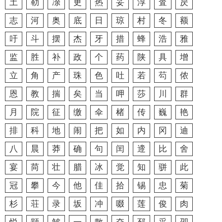
土
勒
凃
更
热
妥
淳
査
昃
志
河
奥
底
日
琼
村
冬
额
吁
斗
摆
杰
牙
措
蜂
浩
雅
监
胜
补
政
个
药
陕
具
增
立
角
产
珠
色
吐
若
芶
侬
恩
教
揣
矣
当
呷
莎
川
群
月
院
征
缴
伞
楮
传
巍
艳
排
科
地
闹
把
如
内
冈
迪
八
晨
莽
确
句
闰
遆
比
舍
宴
苘
壮
腊
冰
觉
知
骈
此
冠
攀
今
他
佳
拾
锡
忠
菊
杉
荘
录
坂
冲
啜
莲
俊
肉