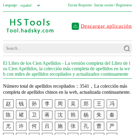
Language:
Enviar Requisito
Iniciar sesión / Registrarse
Descargar aplicación
El Libro de los Cien Apellidos - La versión completa del Libro de l
os Cien Apellidos, la colección más completa de apellidos en la we
b con miles de apellidos recopilados y actualizados continuamente
Número total de apellidos recopilados：3541，La colección más
completa de apellidos chinos en la web, actualizada continuamente.
赵
钱
孙
李
周
吴
郑
王
冯
陈
褚
卫
蒋
沈
韩
杨
朱
秦
尤
许
何
吕
施
张
孔
曹
严