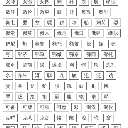
安邱
安温
安帐
闇
犴
胺
肮
昂佳
敖佳
敖伦
敖屯
廒
鼇
奥敦
奥里
奥屯
罢
坌
骠
鉼
哱
骀
妸荷
娿
俄觉
俄莫
俄木
俄尼
俄日
俄延
峨尔
鹅尼
蛾
额鲁
额托
额哲
鵞
扼
呝
咢
鄂济
鄂囉
鄂嫩
鄂秦
鄂同
鄂托
鄂卓
阏胡
遏
遏捻
㔩
愕
锷
恩扎
尒
尔朱
洱
駬
凢
䋣
氾
泛
访
猆
匪
䕁
吩
昐
飌
缻
刜
怫
罘
虙
澓
拊
鬴
腹
蝮
璯
邟
可沓
可黎
可频
可悉
敤
渴汉
渴俟
克哷
克惹
克音
恪
阬
涳
恐
窟