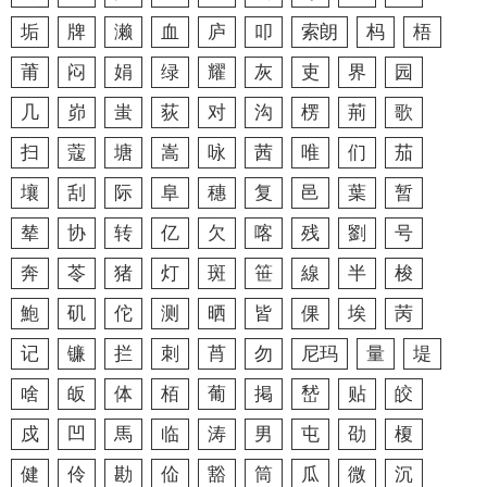
垢
牌
濑
血
庐
叩
索朗
杩
梧
莆
闷
娟
绿
耀
灰
吏
界
园
几
峁
蚩
荻
对
沟
楞
荊
歌
扫
蔻
塘
嵩
咏
茜
唯
们
茄
壤
刮
际
阜
穗
复
邑
葉
暂
辇
协
转
亿
欠
喀
残
劉
号
奔
苓
猪
灯
斑
笹
線
半
梭
鮑
矶
佗
测
晒
皆
倮
埃
苪
记
镰
拦
刺
莦
勿
尼玛
量
堤
啥
皈
体
栢
葡
掲
嵆
贴
皎
戍
凹
馬
临
涛
男
屯
劭
榎
健
伶
勘
佡
豁
筒
瓜
微
沉