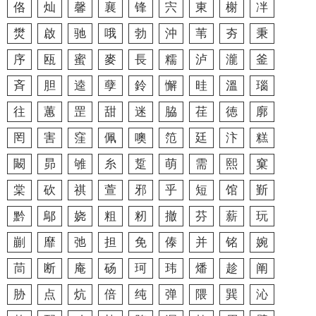
佫
灿
馨
襄
锋
宍
東
榭
冸
燓
啟
驰
哦
勃
沖
苇
夯
秉
序
瓯
蜜
麥
長
糯
泸
瀧
釜
斉
胆
逵
孽
鈴
懈
晆
溫
瑙
往
蕙
罡
甜
迷
脇
荏
徳
廓
罔
害
窪
佩
噢
笵
廷
汴
糕
闞
昴
雊
糸
踅
萌
需
熙
窠
棠
砍
祺
萱
邪
乎
短
馆
斳
黔
鄔
娆
粗
籾
撤
芬
薪
玩
剻
靡
弛
担
免
傣
并
铭
婉
茼
断
庵
砀
珂
玮
燔
趁
阐
胁
点
炕
倍
纯
弹
隈
巽
沁