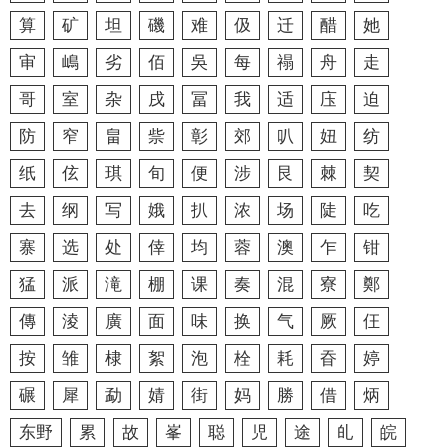
算
矿
坦
磯
难
伋
迁
醋
她
审
嶋
劣
佰
吳
每
禢
舟
走
哥
室
杂
戌
冨
我
适
庒
迫
防
窄
畠
祡
彰
郊
叭
妞
纺
纸
伭
琪
旬
便
涉
艮
棘
契
去
纲
写
娥
扒
浓
场
陡
吃
寨
选
处
倖
均
蓉
澳
乍
钳
猛
派
滝
棚
课
奏
混
寮
鄭
傳
淩
廣
面
味
换
气
厥
仼
按
雏
棣
絮
泡
栓
耗
昋
婷
碾
犀
勐
婧
街
妈
勝
借
炳
东野
累
故
峯
聪
児
途
癿
皖