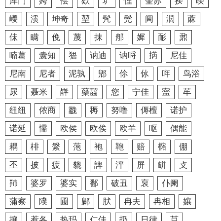
库门
姱
侩
欵
圹
悝
奎苏
揆
暌
巙
溃
坤奇
堃
髠
髡
阃
濶
蔴
佅
瞒
俛
蔑
抹
郍
㜨
耏
鼐
喃葛
囊知
峱
讷迪
讷哷
㨅
尼佳
尼南
尼者
泥孰
郳
伱
㲻
哖
鸟浴
尿
聂米
嶭
蘖齧
您
宁佳
寍
䒜
纽纽
侬商
䨲
䅶
努噜
傉檀
诺护
诺延
懦
欧侯
欧俟
欧羊
呕
偶能
耦
棑
縏
萢
袍
鞄
赔
㯁
倗
丕
披
疲
貔
諀
泙
屏
缾
攴
䍨
婆罗
婆实
鄱
破丑
裒
仆阑
蒲察
䧤
圃
鄡
肰
冉夫
冉相
孃
攘
惹各
热玛
仁佳
扔
日律
䒤