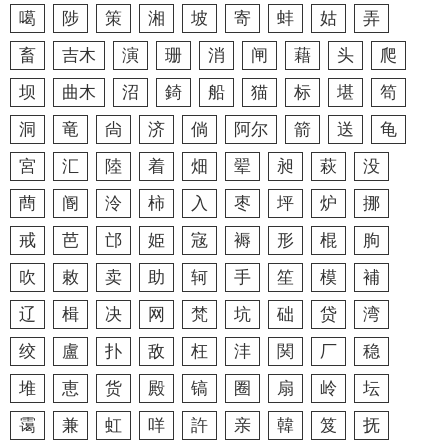
噶
陟
策
湘
坡
寄
蚌
姑
弄
畜
吉木
演
珊
消
闸
藉
头
爬
坝
曲木
沼
錡
船
猫
标
堪
笱
洞
竜
尙
济
倘
阿尔
箭
送
龟
宮
汇
陸
着
畑
翚
昶
萩
没
蔄
阍
泠
柿
入
枣
坪
炉
挪
戒
芭
邙
姫
宼
褥
形
棍
朐
吹
敕
卖
助
轲
手
笙
模
補
辽
楫
决
网
梵
坑
础
贷
湾
绞
盧
扑
敌
枉
沣
関
厂
稳
堆
恵
货
殿
镐
圈
扇
岭
坛
霭
兼
虹
咩
許
亲
韓
笈
抚