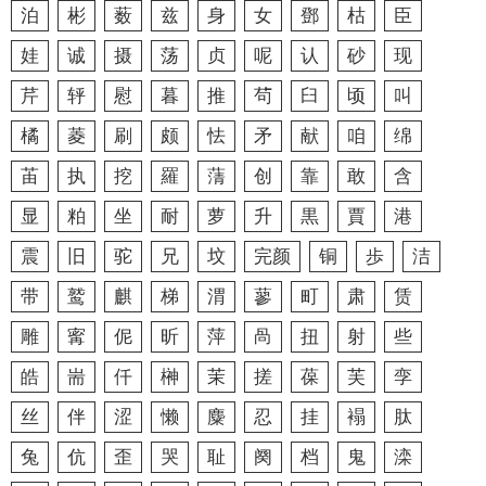
泊
彬
薮
兹
身
女
鄧
枯
臣
娃
诚
摄
荡
贞
呢
认
砂
现
芹
轷
慰
暮
推
茍
臼
顷
叫
橘
菱
刷
颇
怯
矛
献
咱
绵
苖
执
挖
羅
蔳
创
靠
敢
含
显
粕
坐
耐
萝
升
黒
賈
港
震
旧
驼
兄
坟
完颜
铜
歩
洁
带
鹫
麒
梯
渭
蓼
町
肃
赁
雕
寗
伲
昕
萍
咼
扭
射
些
皓
耑
仟
榊
茉
搓
葆
芙
孪
丝
伴
涩
懒
麋
忍
挂
褟
肽
兔
伉
歪
哭
耻
阕
档
鬼
滦