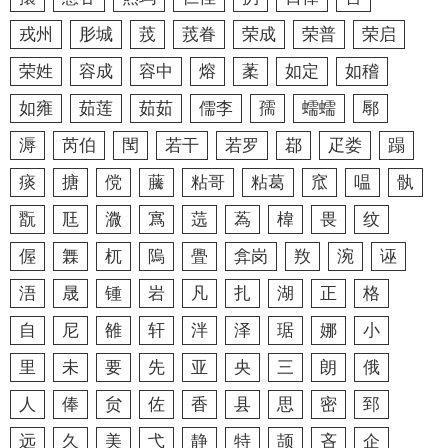
戎州
肜城
茙
茙眷
荣成
荣普
荣启
荣姓
容成
容中
熔
葇
如定
如稽
如雍
茹莲
茹茹
儒李
孺
蠕蠕
鄏
溽
芮伯
閠
若干
若罗
鄀
疋娄
蹋
痰
搪
傥
虅
粘哥
粘葛
窊
嗢
骫
翫
尫
㵟
寪
䓕
蒍
椲
畏
纹
偓
橆
杌
隖
舋
弇岗
䍩
涴
诬
浯
晟
锺
岩
凡
扎
湖
正
格
自
尼
雒
轩
泮
泽
琚
娜
小
里
未
要
先
亚
央
三
朗
俄
人
俸
贠
佐
香
县
思
密
郅
远
久
美
弋
静
特
颉
吝
企