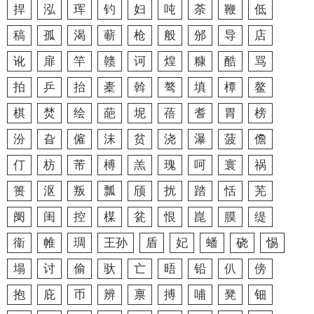
捍
泓
珲
钓
妇
吨
荼
鞭
低
稿
孤
渴
蕲
枪
般
邠
导
店
讹
扉
竿
赣
诃
煌
糠
酷
骂
拍
乒
抬
橐
斡
骜
填
橝
鳌
棋
焚
绘
葩
坭
蓓
耆
胃
榜
汾
旮
僱
沫
贫
浇
瀑
菠
儋
仃
枋
芾
榑
羔
瑰
呵
寰
祸
篑
沤
叛
瓢
颀
扰
踏
恬
芜
阌
闺
控
楳
瓫
恨
崑
膜
缇
衞
帷
琱
王孙
盾
妃
蟠
硗
惕
塌
讨
偷
驮
亡
晤
铅
仈
傍
抱
庇
币
辨
禀
搏
哺
凳
钿