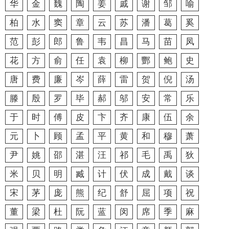
华
金
魏
陶
姜
戚
谢
邹
喻
柏
水
窦
章
云
苏
潘
葛
奚
范
彭
郎
鲁
韦
昌
马
苗
凤
花
方
俞
任
袁
柳
酆
鲍
史
唐
费
廉
岑
薛
雷
贺
倪
汤
滕
殷
罗
毕
郝
邬
安
常
乐
于
时
傅
皮
卞
齐
康
伍
余
元
卜
顾
孟
平
黄
和
穆
萧
尹
姚
邵
湛
汪
祁
毛
禹
狄
米
贝
明
臧
计
伏
成
戴
谈
宋
茅
庞
熊
纪
舒
屈
项
祝
董
梁
杜
阮
蓝
闵
席
季
麻