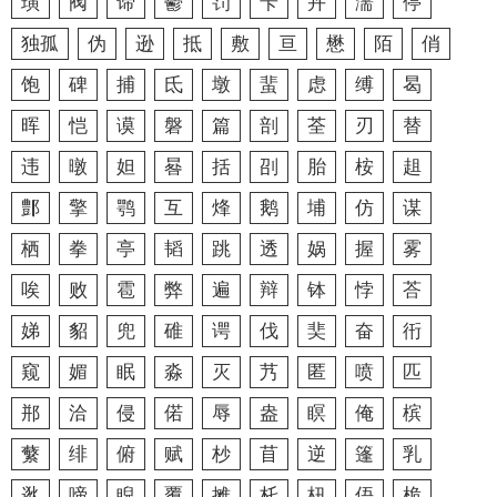
璜
阀
谛
鬱
罚
苄
卉
濡
停
独孤
伪
逊
抵
敷
亘
懋
陌
俏
饱
碑
捕
氐
墩
蜚
虑
缚
曷
晖
恺
谟
磐
篇
剖
荃
刃
替
违
暾
妲
晷
括
刟
胎
桉
趄
鄷
擎
鹗
互
烽
鹅
埔
仿
谋
栖
拳
亭
韬
跳
透
娲
握
雾
唉
败
雹
弊
遍
辩
钵
悖
荅
娣
貂
兜
碓
谔
伐
奜
奋
衎
窥
媚
眠
淼
灭
艿
匿
喷
匹
郱
洽
侵
偌
辱
盎
瞑
俺
槟
蘩
绯
俯
赋
杪
苜
逆
篷
乳
逖
啼
睨
覆
摊
杔
杻
俉
桅