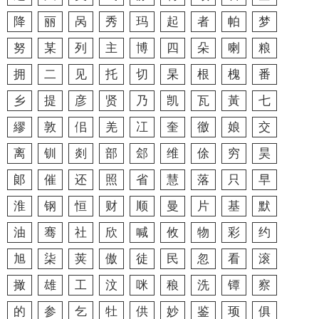
降
丽
呙
秀
玛
起
者
帕
梦
努
某
列
主
博
四
朵
喇
粮
拥
二
见
托
切
杲
根
槐
番
乡
提
彦
贤
乃
凯
瓦
黃
七
繆
敦
佀
羌
冮
奎
徼
娘
交
离
钏
剡
部
郐
维
俆
穷
昊
郞
催
还
照
省
慧
落
只
早
淮
钢
恒
财
顺
曼
片
基
默
油
骞
社
欣
喊
攸
物
彩
约
旭
柒
荚
傲
徒
民
忽
看
滚
撖
雄
工
汶
咪
稂
洗
镡
察
的
参
乞
牡
供
妙
鉴
顼
俱