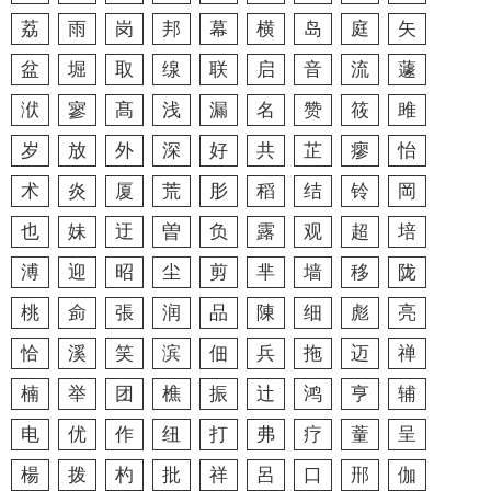
荔
雨
岗
邦
幕
横
岛
庭
矢
盆
堀
取
缐
联
启
音
流
蘧
洑
寥
髙
浅
漏
名
赞
筱
雎
岁
放
外
深
好
共
芷
瘳
怡
术
炎
厦
荒
肜
稻
结
铃
岡
也
妹
迂
曽
负
露
观
超
培
溥
迎
昭
尘
剪
芈
墙
移
陇
桃
侴
張
润
品
陳
细
彪
亮
恰
溪
笑
滨
佃
兵
拖
迈
禅
楠
举
团
樵
振
辻
鸿
亨
辅
电
优
作
纽
打
弗
疗
蕫
呈
楊
拨
杓
批
祥
呂
口
郉
伽