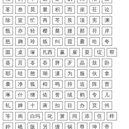
苳
叁
晃
曩
积
而
崖
茌
论
除
篮
忙
再
芩
矦
顶
宪
渊
甑
亦
轻
樱
奠
腰
鄯
苻
岸
怒
麹
玲
炼
纠
霞
爨
给
夸
圆
桌
塚
扎西
赢
雇
耍
绽
帮
葵
莒
岺
吞
胖
歹
晶
鼓
卧
耶
哇
憨
瑚
潇
为
服
伙
拿
囊
净
狐
枊
鸣
持
追
阵
曺
琳
什
继
佑
誉
绒
鹤
专
儿
轧
婵
十
蔣
扣
目
办
裵
州
等
画
白玛
叱
箫
间
添
住
梓
鈡
峗
阪
另
缠
锅
尊
坤
帝