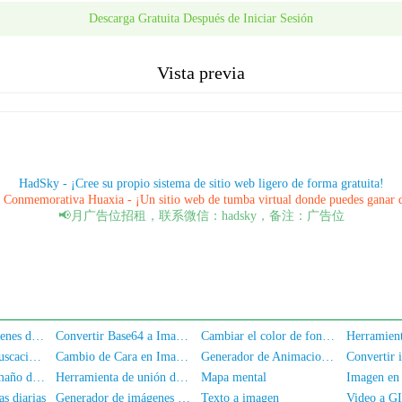
Descarga Gratuita Después de Iniciar Sesión
Vista previa
HadSky - ¡Cree su propio sistema de sitio web ligero de forma gratuita!
Conmemorativa Huaxia - ¡Un sitio web de tumba virtual donde puedes ganar 
📢月广告位招租，联系微信：hadsky，备注：广告位
Creación de imágenes de banner
Convertir Base64 a Imagen
Cambiar el color de fondo de la foto
Ofuscación/desofuscación de imágenes
Cambio de Cara en Imagen por IA
Generador de Animaciones GIF
Cambiador de tamaño de imágenes en lotes
Herramienta de unión de imágenes
Mapa mental
Imagen en 
s diarias
Generador de imágenes de firma manuscrita
Texto a imagen
Video a G