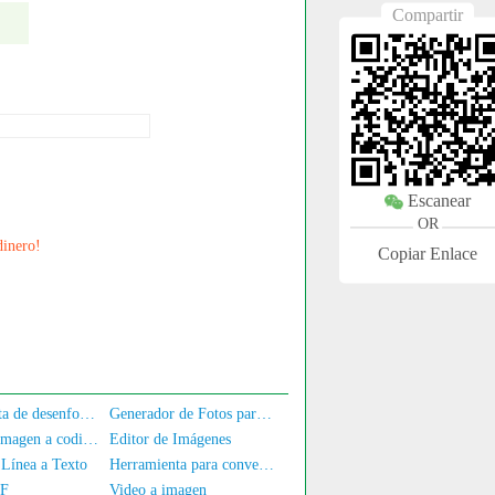
Compartir
Escanear
OR
dinero!
Copiar Enlace
Herramienta de desenfoque facial para fotos
Generador de Fotos para Documentos
Convertir imagen a codificación Base64
Editor de Imágenes
Línea a Texto
Herramienta para convertir PDF a imagen
IF
Video a imagen