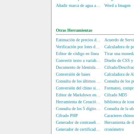
Añadir marca de agua a la imagen
Word a Imagen
Otras Herramientas
Estimación de precios de computadoras/teléfonos móviles de segunda mano
Verificación por lotes de la autenticación de nombre real para números de móvil/DNI
Editor de código en línea
Tirar una moned
Convertir texto a variable JS
Documento de Identidad Electrónico
Conversión de bases
Consulta de los últimos 4 dígitos del DNI
Conversión del chino simplificado al chino tradicional
Editor de Markdown en línea
Cifrado MD5
Herramienta de Creación de Sellos Ovales
Consulta de los 5 dígitos centrales de un número de teléfono
Cifrado PHP
Caracteres chinos
Generador de contraseñas aleatorias
Generador de certificados SSL autofirmados
cronómetro