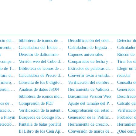
Acuerdo de Servicio del Usuario y Política de Privacidad
biblioteca de iconos de fuente Akar-Icons
Decodificación del código QR
Calculadora de porcentaje de grasa corporal
Calculadora del Índice de Masa Corporal
Calculadora de Ingesta de Nutrientes
Calculador
a
Detector de daltonismo
Cupones universales
Diseño de CSS y compresión
Versión web del Cubo de Rubik
Comparador de fecha y hora
Tirar los d
Cifrado/Descifrado de Texto
Biblioteca de iconos de font-awesome
Extractor de palabras clave de texto
Elegir un
Calculadora de Altura de Tacones
Calculadora de Precio de Vivienda
Convertir texto a entidades HTML
redactar
Consulta de los primeros 6 dígitos del número de DNI
Consulta de los 8 dígitos del medio del DNI
Verificación del nombre y número de identificación
Formateo, compresión, cifrado/ofuscación de código JS
Análisis de datos JSON
Herramienta de Validación de Datos JSON
Generador d
biblioteca de iconos mdi-font
Buscaminas Versión Web
biblioteca de iconos de fuente PaymentFont
Compresión de PDF
Ajuste del tamaño del PDF
Consulta de la ubicación del número de teléfono móvil
Verificación de la autenticación de nombre real del número de móvil
Comprobación del estado del número de teléfono
 a Pinyin
Búsqueda de Código Postal y Prefijo de Área
Generador de la 'Política de Privacidad' de una App
Herramienta de detección de resolución de pantalla
Pantalla de balas portátil
Herramienta de creación de sello
El Libro de los Cien Apellidos
Conversión de marca de tiempo a fecha/hora
¿Qué comp