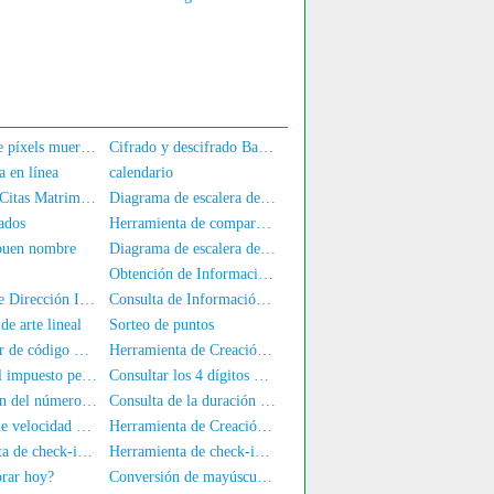
Detector de píxels muertos de pantalla
Cifrado y descifrado Base64
a en línea
calendario
Rincón de Citas Matrimoniales
Diagrama de escalera de CPU
ados
Herramienta de comparación de texto en línea
 buen nombre
Diagrama de escalera de GPU
Obtención de Información de la Tarjeta de Identidad
Consulta de Dirección IP Local
Consulta de Información de Dirección IP
e arte lineal
Sorteo de puntos
Descifrador de código Morse
Herramienta de Creación de Sellos de Nombre Completo
Cálculo del impuesto personal en línea
Consultar los 4 dígitos del medio del número de teléfono
Verificación del número de móvil y el nombre
Consulta de la duración de registro del número de móvil
Probador de velocidad de reacción
Herramienta de Creación de Sellos Cuadrados
Herramienta de check-in automático HadSky
Herramienta de check-in automático universal
rar hoy?
Conversión de mayúsculas y minúsculas