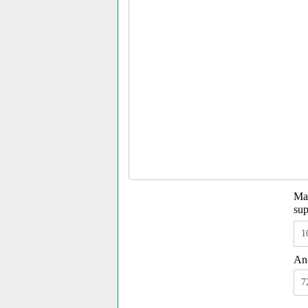
Ma
su
An