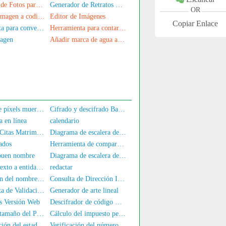
Generador de Fotos para Documentos
Generador de Retratos Conmemorativos
OR
Convertir imagen a codificación Base64
Editor de Imágenes
Copiar Enlace
Herramienta para convertir PDF a imagen
Herramienta para contar el número de personas en las fotos
magen
Añadir marca de agua a la imagen
Detector de píxels muertos de pantalla
Cifrado y descifrado Base64
a en línea
calendario
Rincón de Citas Matrimoniales
Diagrama de escalera de CPU
ados
Herramienta de comparación de texto en línea
 buen nombre
Diagrama de escalera de GPU
Convertir texto a entidades HTML
redactar
Verificación del nombre y número de identificación
Consulta de Dirección IP Local
Herramienta de Validación de Datos JSON
Generador de arte lineal
s Versión Web
Descifrador de código Morse
Ajuste del tamaño del PDF
Cálculo del impuesto personal en línea
Comprobación del estado del número de teléfono
Verificación del número de móvil y el nombre