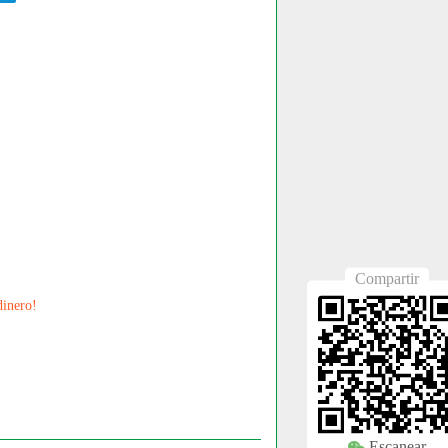
Compartir
dinero!
Escanear