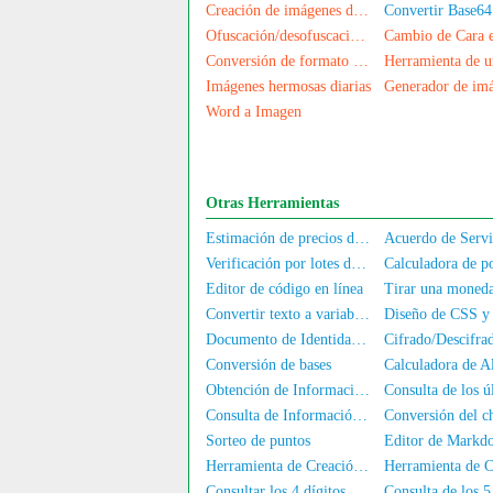
Creación de imágenes de banner
Ofuscación/desofuscación de imágenes
Conversión de formato de imagen
Imágenes hermosas diarias
Word a Imagen
Otras Herramientas
Estimación de precios de computadoras/teléfonos móviles de segunda mano
Verificación por lotes de la autenticación de nombre real para números de móvil/DNI
Editor de código en línea
Tirar una moned
Convertir texto a variable JS
Documento de Identidad Electrónico
Conversión de bases
Obtención de Información de la Tarjeta de Identidad
Consulta de Información de Dirección IP
Sorteo de puntos
Herramienta de Creación de Sellos de Nombre Completo
Consultar los 4 dígitos del medio del número de teléfono