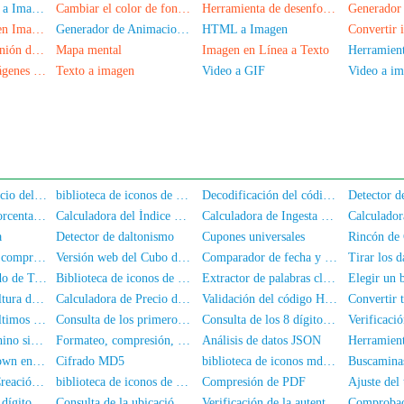
Convertir Base64 a Imagen
Cambiar el color de fondo de la foto
Herramienta de desenfoque facial para fotos
Cambio de Cara en Imagen por IA
Generador de Animaciones GIF
HTML a Imagen
Herramienta de unión de imágenes
Mapa mental
Imagen en Línea a Texto
Generador de imágenes de firma manuscrita
Texto a imagen
Video a GIF
Video a i
Acuerdo de Servicio del Usuario y Política de Privacidad
biblioteca de iconos de fuente Akar-Icons
Decodificación del código QR
Calculadora de porcentaje de grasa corporal
Calculadora del Índice de Masa Corporal
Calculadora de Ingesta de Nutrientes
Calculador
a
Detector de daltonismo
Cupones universales
Diseño de CSS y compresión
Versión web del Cubo de Rubik
Comparador de fecha y hora
Tirar los d
Cifrado/Descifrado de Texto
Biblioteca de iconos de font-awesome
Extractor de palabras clave de texto
Elegir un
Calculadora de Altura de Tacones
Calculadora de Precio de Vivienda
Validación del código HTML
Consulta de los últimos 4 dígitos del DNI
Consulta de los primeros 6 dígitos del número de DNI
Consulta de los 8 dígitos del medio del DNI
Conversión del chino simplificado al chino tradicional
Formateo, compresión, cifrado/ofuscación de código JS
Análisis de datos JSON
Editor de Markdown en línea
Cifrado MD5
biblioteca de iconos mdi-font
Buscamina
Herramienta de Creación de Sellos Ovales
biblioteca de iconos de fuente PaymentFont
Compresión de PDF
Consulta de los 5 dígitos centrales de un número de teléfono
Consulta de la ubicación del número de teléfono móvil
Verificación de la autenticación de nombre real del número de móvil