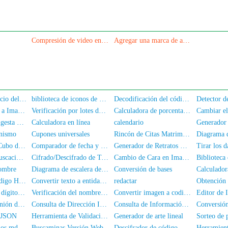
Compresión de video en línea
Agregar una marca de agua al video
Acuerdo de Servicio del Usuario y Política de Privacidad
biblioteca de iconos de fuente Akar-Icons
Decodificación del código QR
Convertir Base64 a Imagen
Verificación por lotes de la autenticación de nombre real para números de móvil/DNI
Calculadora de porcentaje de grasa corporal
Calculadora de Ingesta de Nutrientes
Calculadora en línea
calendario
onismo
Cupones universales
Rincón de Citas Matrimoniales
Versión web del Cubo de Rubik
Comparador de fecha y hora
Generador de Retratos Conmemorativos
Tirar los d
Ofuscación/desofuscación de imágenes
Cifrado/Descifrado de Texto
Cambio de Cara en Imagen por IA
nombre
Diagrama de escalera de GPU
Conversión de bases
Validación del código HTML
Convertir texto a entidades HTML
redactar
Consulta de los 8 dígitos del medio del DNI
Verificación del nombre y número de identificación
Convertir imagen a codificación Base64
Editor de 
Herramienta de unión de imágenes
Consulta de Dirección IP Local
Consulta de Información de Dirección IP
s JSON
Herramienta de Validación de Datos JSON
Generador de arte lineal
Sorteo de 
biblioteca de iconos mdi-font
Buscaminas Versión Web
Descifrador de código Morse