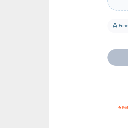
📀 Forma
🔥Red 