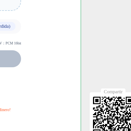
dida)
AV：PCM 16bit
Compartir
dinero!