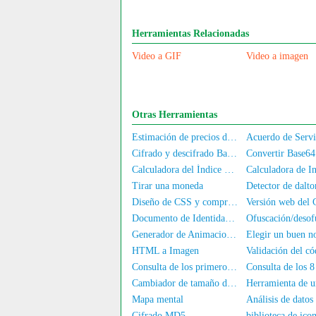
Herramientas Relacionadas
Video a GIF
Video a imagen
Otras Herramientas
Estimación de precios de computadoras/teléfonos móviles de segunda mano
Cifrado y descifrado Base64
Calculadora del Índice de Masa Corporal
Tirar una moneda
Detector de dalt
Diseño de CSS y compresión
Documento de Identidad Electrónico
Generador de Animaciones GIF
Elegir un buen 
HTML a Imagen
Consulta de los primeros 6 dígitos del número de DNI
Cambiador de tamaño de imágenes en lotes
Mapa mental
Análisis de dato
Cifrado MD5