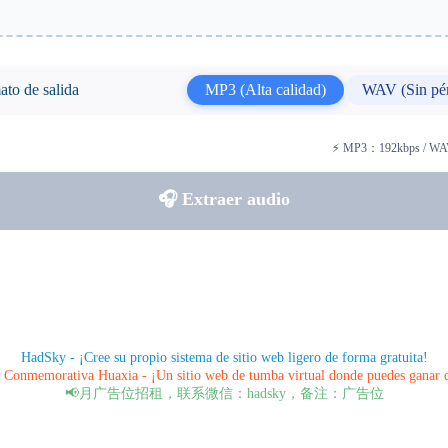
to de salida
MP3 (Alta calidad)
WAV (Sin pér
⚡ MP3：192kbps / W
🎧 Extraer audio
HadSky - ¡Cree su propio sistema de sitio web ligero de forma gratuita!
Conmemorativa Huaxia - ¡Un sitio web de tumba virtual donde puedes ganar 
📢月广告位招租，联系微信：hadsky，备注：广告位