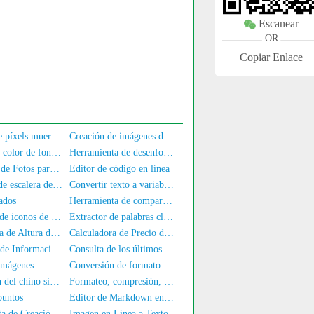
Escanear
OR
Copiar Enlace
Detector de píxels muertos de pantalla
Creación de imágenes de banner
Cambiar el color de fondo de la foto
Herramienta de desenfoque facial para fotos
Generador de Fotos para Documentos
Editor de código en línea
Diagrama de escalera de CPU
Convertir texto a variable JS
ados
Herramienta de comparación de texto en línea
Biblioteca de iconos de font-awesome
Extractor de palabras clave de texto
Calculadora de Altura de Tacones
Calculadora de Precio de Vivienda
Obtención de Información de la Tarjeta de Identidad
Consulta de los últimos 4 dígitos del DNI
Imágenes
Conversión de formato de imagen
Conversión del chino simplificado al chino tradicional
Formateo, compresión, cifrado/ofuscación de código JS
puntos
Editor de Markdown en línea
Herramienta de Creación de Sellos de Nombre Completo
Imagen en Línea a Texto