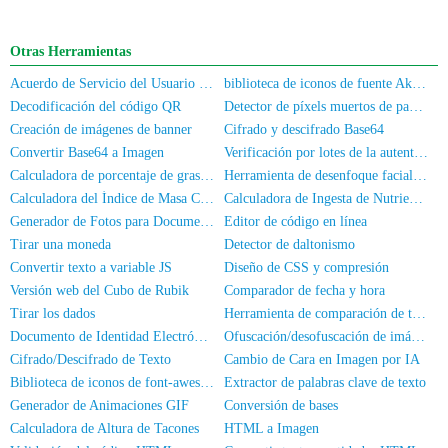
Otras Herramientas
Acuerdo de Servicio del Usuario y Política de Privacidad
biblioteca de iconos de fuente Akar-Icons
Decodificación del código QR
Detector de píxels muertos de pantalla
Creación de imágenes de banner
Cifrado y descifrado Base64
Convertir Base64 a Imagen
Verificación por lotes de la autenticación de nombre real para números de móvil/DNI
Calculadora de porcentaje de grasa corporal
Herramienta de desenfoque facial para fotos
Calculadora del Índice de Masa Corporal
Calculadora de Ingesta de Nutrientes
Generador de Fotos para Documentos
Editor de código en línea
Tirar una moneda
Detector de daltonismo
Convertir texto a variable JS
Diseño de CSS y compresión
Versión web del Cubo de Rubik
Comparador de fecha y hora
Tirar los dados
Herramienta de comparación de texto en línea
Documento de Identidad Electrónico
Ofuscación/desofuscación de imágenes
Cifrado/Descifrado de Texto
Cambio de Cara en Imagen por IA
Biblioteca de iconos de font-awesome
Extractor de palabras clave de texto
Generador de Animaciones GIF
Conversión de bases
Calculadora de Altura de Tacones
HTML a Imagen