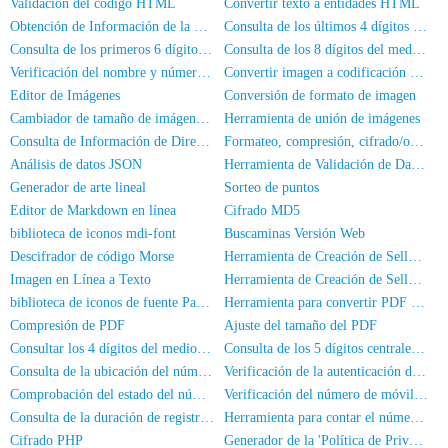
Validación del código HTML
Convertir texto a entidades HTML
Obtención de Información de la Tarjeta de Identidad
Consulta de los últimos 4 dígitos del DNI
Consulta de los primeros 6 dígitos del número de DNI
Consulta de los 8 dígitos del medio del DNI
Verificación del nombre y número de identificación
Convertir imagen a codificación Base64
Editor de Imágenes
Conversión de formato de imagen
Cambiador de tamaño de imágenes en lotes
Herramienta de unión de imágenes
Consulta de Información de Dirección IP
Formateo, compresión, cifrado/ofuscación de código JS
Análisis de datos JSON
Herramienta de Validación de Datos JSON
Generador de arte lineal
Sorteo de puntos
Editor de Markdown en línea
Cifrado MD5
biblioteca de iconos mdi-font
Buscaminas Versión Web
Descifrador de código Morse
Herramienta de Creación de Sellos de Nombre Completo
Imagen en Línea a Texto
Herramienta de Creación de Sellos Ovales
biblioteca de iconos de fuente PaymentFont
Herramienta para convertir PDF a imagen
Compresión de PDF
Ajuste del tamaño del PDF
Consultar los 4 dígitos del medio del número de teléfono
Consulta de los 5 dígitos centrales de un número de teléfono
Consulta de la ubicación del número de teléfono móvil
Verificación de la autenticación de nombre real del número de móvil
Comprobación del estado del número de teléfono
Verificación del número de móvil y el nombre
Consulta de la duración de registro del número de móvil
Herramienta para contar el número de personas en las fotos
Cifrado PHP
Generador de la 'Política de Privacidad' de una App