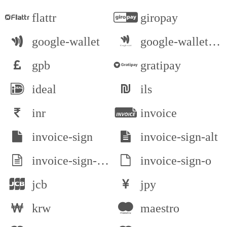
flattr
giropay
google-wallet
google-wallet-alt
gpb
gratipay
ideal
ils
inr
invoice
invoice-sign
invoice-sign-alt
invoice-sign-alt-o
invoice-sign-o
jcb
jpy
krw
maestro