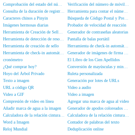
Comprobación del estado del número de teléfono
Verificación del número de móvil y el nombre
Consulta de la duración de registro del número de móvil
Herramienta para contar el número de personas en las fotos
Caracteres chinos a Pinyin
Búsqueda de Código Postal y Prefijo de Área
Imágenes hermosas diarias
Probador de velocidad de reacción
Herramienta de Creación de Sellos Cuadrados
Generador de contraseñas aleatorias
Herramienta de detección de resolución de pantalla
Pantalla de balas portátil
Herramienta de creación de sello
Herramienta de check-in automático HadSky
Herramienta de check-in automático universal
Generador de imágenes de firma manuscrita
cronómetro
El Libro de los Cien Apellidos
¿Qué comprar hoy?
Conversión de mayúsculas y minúsculas
Hoyo del Árbol Privado
Ruleta personalizada
Texto a imagen
Generación por lotes de URLs
URL a código QR
Video a audio
Video a GIF
Video a imagen
Compresión de video en línea
Agregar una marca de agua al video
Añadir marca de agua a la imagen
Generador de apodos coloreados para WeChat
Calculadora de la relación cintura-cadera
Calculadora de la relación cintura-altura
Word a Imagen
Contador de palabras del texto
Reloj Mundial
Deduplicación online