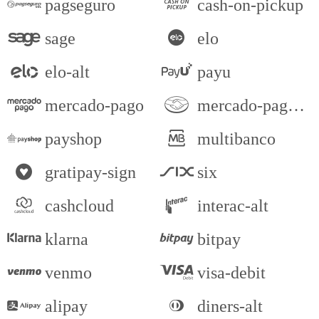
pagseguro
cash-on-pickup
sage
elo
elo-alt
payu
mercado-pago
mercado-pago-sign
payshop
multibanco
gratipay-sign
six
cashcloud
interac-alt
klarna
bitpay
venmo
visa-debit
alipay
diners-alt