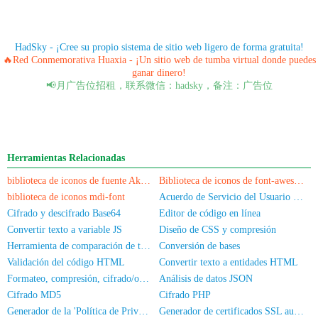
HadSky - ¡Cree su propio sistema de sitio web ligero de forma gratuita!
🔥Red Conmemorativa Huaxia - ¡Un sitio web de tumba virtual donde puedes
ganar dinero!
📢月广告位招租，联系微信：hadsky，备注：广告位
Herramientas Relacionadas
biblioteca de iconos de fuente Akar-Icons
Biblioteca de iconos de font-awesome
biblioteca de iconos mdi-font
Acuerdo de Servicio del Usuario y Política de Privacidad
Cifrado y descifrado Base64
Editor de código en línea
Convertir texto a variable JS
Diseño de CSS y compresión
Herramienta de comparación de texto en línea
Conversión de bases
Validación del código HTML
Convertir texto a entidades HTML
Formateo, compresión, cifrado/ofuscación de código JS
Análisis de datos JSON
Cifrado MD5
Cifrado PHP
Generador de la 'Política de Privacidad' de una App
Generador de certificados SSL autofirmados