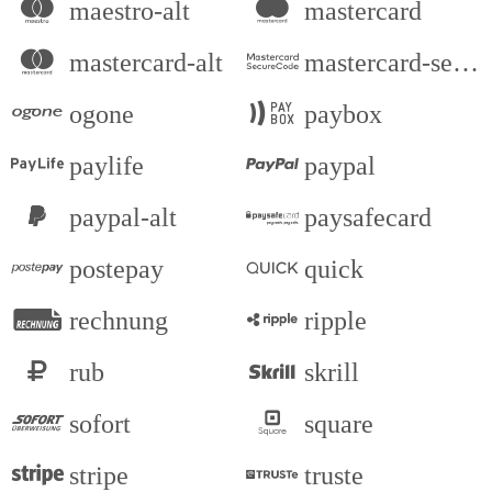
maestro-alt
mastercard
mastercard-alt
mastercard-securecode
ogone
paybox
paylife
paypal
paypal-alt
paysafecard
postepay
quick
rechnung
ripple
rub
skrill
sofort
square
stripe
truste