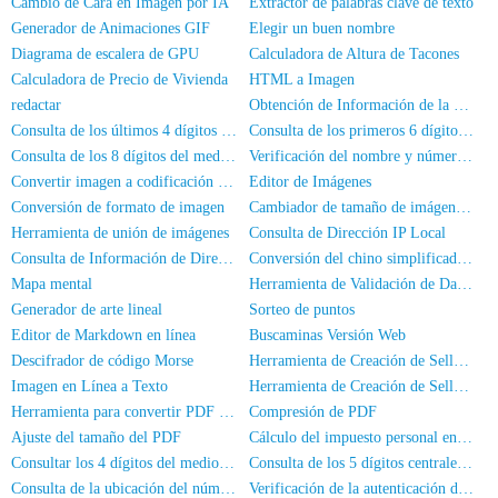
Cambio de Cara en Imagen por IA
Extractor de palabras clave de texto
Generador de Animaciones GIF
Elegir un buen nombre
Diagrama de escalera de GPU
Calculadora de Altura de Tacones
Calculadora de Precio de Vivienda
HTML a Imagen
redactar
Obtención de Información de la Tarjeta de Identidad
Consulta de los últimos 4 dígitos del DNI
Consulta de los primeros 6 dígitos del número de DNI
Consulta de los 8 dígitos del medio del DNI
Verificación del nombre y número de identificación
Convertir imagen a codificación Base64
Editor de Imágenes
Conversión de formato de imagen
Cambiador de tamaño de imágenes en lotes
Herramienta de unión de imágenes
Consulta de Dirección IP Local
Consulta de Información de Dirección IP
Conversión del chino simplificado al chino tradicional
Mapa mental
Herramienta de Validación de Datos JSON
Generador de arte lineal
Sorteo de puntos
Editor de Markdown en línea
Buscaminas Versión Web
Descifrador de código Morse
Herramienta de Creación de Sellos de Nombre Completo
Imagen en Línea a Texto
Herramienta de Creación de Sellos Ovales
Herramienta para convertir PDF a imagen
Compresión de PDF
Ajuste del tamaño del PDF
Cálculo del impuesto personal en línea
Consultar los 4 dígitos del medio del número de teléfono
Consulta de los 5 dígitos centrales de un número de teléfono
Consulta de la ubicación del número de teléfono móvil
Verificación de la autenticación de nombre real del número de móvil