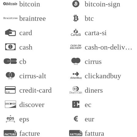
bitcoin
bitcoin-sign
braintree
btc
card
carta-si
cash
cash-on-delivery
cb
cirrus
cirrus-alt
clickandbuy
credit-card
diners
discover
ec
eps
eur
facture
fattura