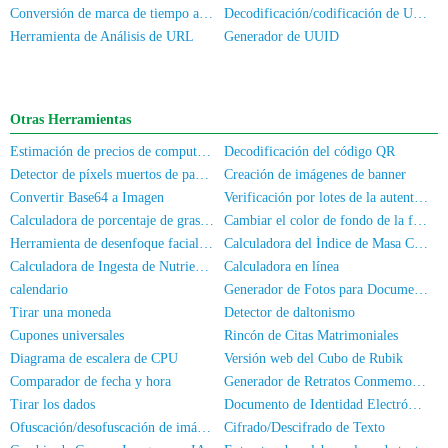
Conversión de marca de tiempo a fecha/hora
Decodificación/codificación de URL en línea
Herramienta de Análisis de URL
Generador de UUID
Otras Herramientas
Estimación de precios de computadoras/teléfonos móviles de segunda mano
Decodificación del código QR
Detector de píxels muertos de pantalla
Creación de imágenes de banner
Convertir Base64 a Imagen
Verificación por lotes de la autenticación de nombre real para números de móvil/DNI
Calculadora de porcentaje de grasa corporal
Cambiar el color de fondo de la foto
Herramienta de desenfoque facial para fotos
Calculadora del Índice de Masa Corporal
Calculadora de Ingesta de Nutrientes
Calculadora en línea
calendario
Generador de Fotos para Documentos
Tirar una moneda
Detector de daltonismo
Cupones universales
Rincón de Citas Matrimoniales
Diagrama de escalera de CPU
Versión web del Cubo de Rubik
Comparador de fecha y hora
Generador de Retratos Conmemorativos
Tirar los dados
Documento de Identidad Electrónico
Ofuscación/desofuscación de imágenes
Cifrado/Descifrado de Texto