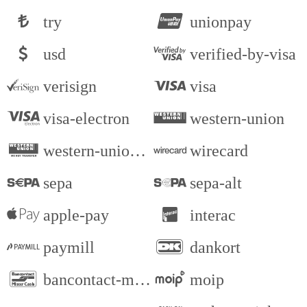
try
unionpay
usd
verified-by-visa
verisign
visa
visa-electron
western-union
western-union-alt
wirecard
sepa
sepa-alt
apple-pay
interac
paymill
dankort
bancontact-mister-cash
moip