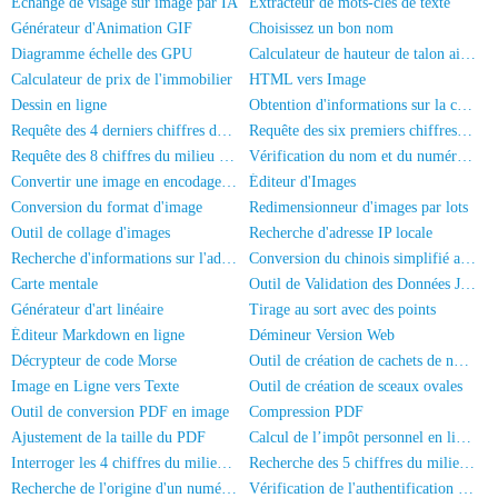
Échange de visage sur image par IA
Extracteur de mots-clés de texte
Générateur d'Animation GIF
Choisissez un bon nom
Diagramme échelle des GPU
Calculateur de hauteur de talon aiguille
Calculateur de prix de l'immobilier
HTML vers Image
Dessin en ligne
Obtention d'informations sur la carte d'identité
Requête des 4 derniers chiffres de la carte d'identité
Requête des six premiers chiffres du numéro de carte d'identité
Requête des 8 chiffres du milieu de la carte d'identité
Vérification du nom et du numéro de la carte d'identité
Convertir une image en encodage Base64
Éditeur d'Images
Conversion du format d'image
Redimensionneur d'images par lots
Outil de collage d'images
Recherche d'adresse IP locale
Recherche d'informations sur l'adresse IP
Conversion du chinois simplifié au chinois traditionnel
Carte mentale
Outil de Validation des Données JSON
Générateur d'art linéaire
Tirage au sort avec des points
Éditeur Markdown en ligne
Démineur Version Web
Décrypteur de code Morse
Outil de création de cachets de nom complet
Image en Ligne vers Texte
Outil de création de sceaux ovales
Outil de conversion PDF en image
Compression PDF
Ajustement de la taille du PDF
Calcul de l’impôt personnel en ligne
Interroger les 4 chiffres du milieu du numéro de téléphone
Recherche des 5 chiffres du milieu d'un numéro de téléphone
Recherche de l'origine d'un numéro de téléphone mobile
Vérification de l'authentification par nom réel du numéro de mobile