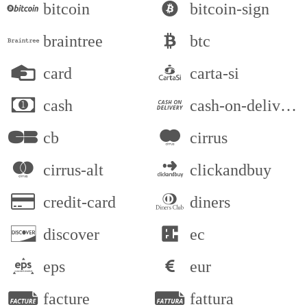
bitcoin
bitcoin-sign
braintree
btc
card
carta-si
cash
cash-on-delivery
cb
cirrus
cirrus-alt
clickandbuy
credit-card
diners
discover
ec
eps
eur
facture
fattura