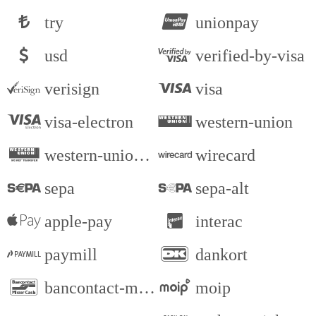
try
unionpay
usd
verified-by-visa
verisign
visa
visa-electron
western-union
western-union-alt
wirecard
sepa
sepa-alt
apple-pay
interac
paymill
dankort
bancontact-mister-cash
moip