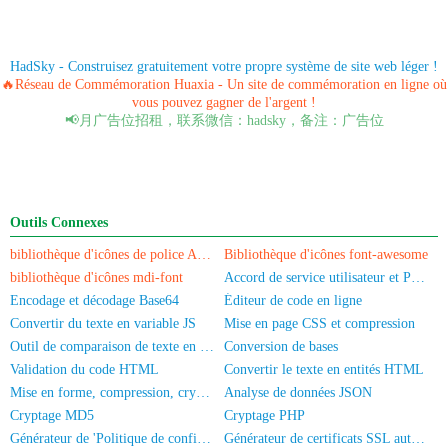
HadSky - Construisez gratuitement votre propre système de site web léger !
🔥Réseau de Commémoration Huaxia - Un site de commémoration en ligne où
vous pouvez gagner de l'argent !
📢月广告位招租，联系微信：hadsky，备注：广告位
Outils Connexes
bibliothèque d'icônes de police Akar-Icons
Bibliothèque d'icônes font-awesome
bibliothèque d'icônes mdi-font
Accord de service utilisateur et Politique de confidentialité
Encodage et décodage Base64
Éditeur de code en ligne
Convertir du texte en variable JS
Mise en page CSS et compression
Outil de comparaison de texte en ligne
Conversion de bases
Validation du code HTML
Convertir le texte en entités HTML
Mise en forme, compression, cryptage/obscurcissement du code JS
Analyse de données JSON
Cryptage MD5
Cryptage PHP
Générateur de 'Politique de confidentialité' pour application
Générateur de certificats SSL auto-signés