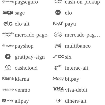
pagseguro
cash-on-pickup
sage
elo
elo-alt
payu
mercado-pago
mercado-pago-sign
payshop
multibanco
gratipay-sign
six
cashcloud
interac-alt
klarna
bitpay
venmo
visa-debit
alipay
diners-alt