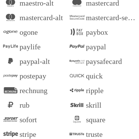
maestro-alt
mastercard
mastercard-alt
mastercard-securecode
ogone
paybox
paylife
paypal
paypal-alt
paysafecard
postepay
quick
rechnung
ripple
rub
skrill
sofort
square
stripe
truste