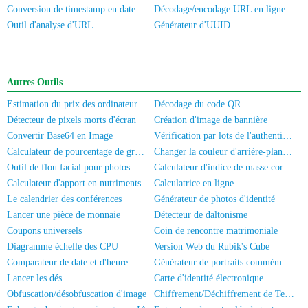
Conversion de timestamp en date/heure
Décodage/encodage URL en ligne
Outil d'analyse d'URL
Générateur d'UUID
Autres Outils
Estimation du prix des ordinateurs/téléphones portables d'occasion
Décodage du code QR
Détecteur de pixels morts d'écran
Création d'image de bannière
Convertir Base64 en Image
Vérification par lots de l'authentification réelle des numéros de mobile/Carte d'identité
Calculateur de pourcentage de graisse corporelle
Changer la couleur d'arrière-plan de la photo
Outil de flou facial pour photos
Calculateur d'indice de masse corporelle
Calculateur d'apport en nutriments
Calculatrice en ligne
Le calendrier des conférences
Générateur de photos d'identité
Lancer une pièce de monnaie
Détecteur de daltonisme
Coupons universels
Coin de rencontre matrimoniale
Diagramme échelle des CPU
Version Web du Rubik's Cube
Comparateur de date et d'heure
Générateur de portraits commémoratifs
Lancer les dés
Carte d'identité électronique
Obfuscation/désobfuscation d'image
Chiffrement/Déchiffrement de Texte