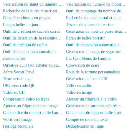
Vérification du statut du numéro de téléphone
Vérification du numéro de mobile et du nom
Recherche de la durée d'inscription du numéro de mobile
Outil de comptage du nombre de personnes sur les photos
Caractères chinois en pinyin
Recherche du code postal et du code de région
Images belles du jour
Testeur de vitesse de réaction
Outil de création de cachets carrés
Générateur de mots de passe aléatoires
Outil de détection de la résolution d'écran
Écran de balles portatif
Outil de création de cachet
Outil de connexion automatique HadSky
Outil de connexion automatique universel
Générateur d'images de signature manuscrite
chronomètres
Les Cent Noms de Famille
Qu'est-ce qu'il faut acheter aujourd'hui?
Conversion de casse
Arbre Secret Privé
Roue de la fortune personnalisée
Texte vers image
Génération de lots d'URL
URL vers code QR
Vidéo en audio
Vidéo en GIF
Vidéo en image
Compression vidéo en ligne
Ajouter un filigrane à la vidéo
Ajouter un filigrane à une image
Générateur de surnoms colorés pour WeChat
Calculatrice du rapport taille-hanches
Calculateur du rapport taille-hauteur
Word vers Image
Compte de mots du texte
Horloge Mondiale
Déduplication en ligne