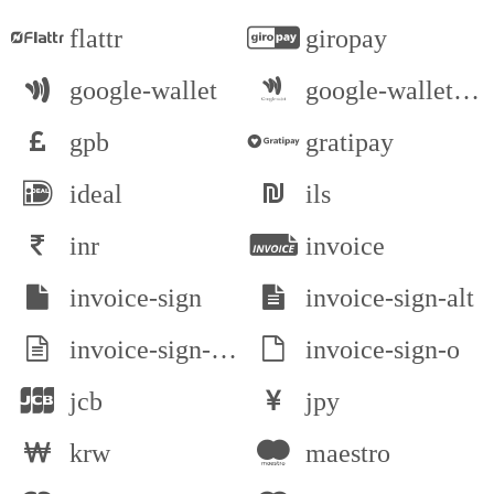
flattr
giropay
google-wallet
google-wallet-alt
gpb
gratipay
ideal
ils
inr
invoice
invoice-sign
invoice-sign-alt
invoice-sign-alt-o
invoice-sign-o
jcb
jpy
krw
maestro