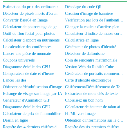
Estimation du prix des ordinateurs/téléphones portables d'occasion
Décodage du code QR
Détecteur de pixels morts d'écran
Création d'image de bannière
Convertir Base64 en Image
Vérification par lots de l'authentification réelle des numéros de mobile/Carte d'identité
Calculateur de pourcentage de graisse corporelle
Changer la couleur d'arrière-plan de la photo
Outil de flou facial pour photos
Calculateur d'indice de masse corporelle
Calculateur d'apport en nutriments
Calculatrice en ligne
Le calendrier des conférences
Générateur de photos d'identité
Lancer une pièce de monnaie
Détecteur de daltonisme
Coupons universels
Coin de rencontre matrimoniale
Diagramme échelle des CPU
Version Web du Rubik's Cube
Comparateur de date et d'heure
Générateur de portraits commémoratifs
Lancer les dés
Carte d'identité électronique
Obfuscation/désobfuscation d'image
Chiffrement/Déchiffrement de Texte
Échange de visage sur image par IA
Extracteur de mots-clés de texte
Générateur d'Animation GIF
Choisissez un bon nom
Diagramme échelle des GPU
Calculateur de hauteur de talon aiguille
Calculateur de prix de l'immobilier
HTML vers Image
Dessin en ligne
Obtention d'informations sur la carte d'identité
Requête des 4 derniers chiffres de la carte d'identité
Requête des six premiers chiffres du numéro de carte d'identité