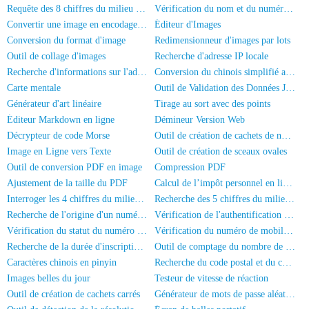
Requête des 8 chiffres du milieu de la carte d'identité
Vérification du nom et du numéro de la carte d'identité
Convertir une image en encodage Base64
Éditeur d'Images
Conversion du format d'image
Redimensionneur d'images par lots
Outil de collage d'images
Recherche d'adresse IP locale
Recherche d'informations sur l'adresse IP
Conversion du chinois simplifié au chinois traditionnel
Carte mentale
Outil de Validation des Données JSON
Générateur d'art linéaire
Tirage au sort avec des points
Éditeur Markdown en ligne
Démineur Version Web
Décrypteur de code Morse
Outil de création de cachets de nom complet
Image en Ligne vers Texte
Outil de création de sceaux ovales
Outil de conversion PDF en image
Compression PDF
Ajustement de la taille du PDF
Calcul de l’impôt personnel en ligne
Interroger les 4 chiffres du milieu du numéro de téléphone
Recherche des 5 chiffres du milieu d'un numéro de téléphone
Recherche de l'origine d'un numéro de téléphone mobile
Vérification de l'authentification par nom réel du numéro de mobile
Vérification du statut du numéro de téléphone
Vérification du numéro de mobile et du nom
Recherche de la durée d'inscription du numéro de mobile
Outil de comptage du nombre de personnes sur les photos
Caractères chinois en pinyin
Recherche du code postal et du code de région
Images belles du jour
Testeur de vitesse de réaction
Outil de création de cachets carrés
Générateur de mots de passe aléatoires