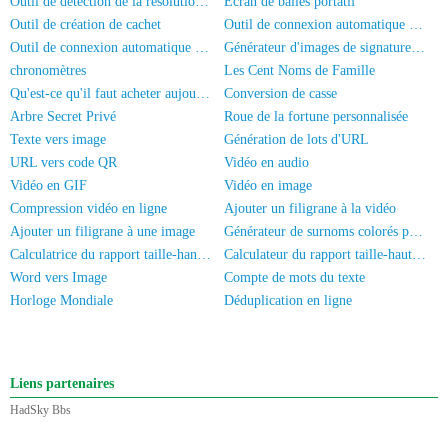
Outil de détection de la résolution d'écran
Écran de balles portatif
Outil de création de cachet
Outil de connexion automatique HadSky
Outil de connexion automatique universel
Générateur d'images de signature manuscrite
chronomètres
Les Cent Noms de Famille
Qu'est-ce qu'il faut acheter aujourd'hui?
Conversion de casse
Arbre Secret Privé
Roue de la fortune personnalisée
Texte vers image
Génération de lots d'URL
URL vers code QR
Vidéo en audio
Vidéo en GIF
Vidéo en image
Compression vidéo en ligne
Ajouter un filigrane à la vidéo
Ajouter un filigrane à une image
Générateur de surnoms colorés pour WeChat
Calculatrice du rapport taille-hanches
Calculateur du rapport taille-hauteur
Word vers Image
Compte de mots du texte
Horloge Mondiale
Déduplication en ligne
Liens partenaires
HadSky Bbs