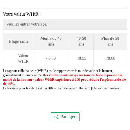
Votre valeur WHtR：
Moins de 40
40-50
Plus de 50
Plage saine
ans
ans
ans
Valeur
<0.50
<0.55
<0.60
WHtR
Le rapport taille-hauteur (WHtR) est le rapport entre le tour de taille et la hauteur,
généralement inférieur à 0,5.
Des études montrent qu'un tour de taille dépassant la
moitié de la hauteur (valeur WHtR supérieure à 0,5) peut réduire l'espérance de vie
de 14%.
La formule pour le calcul est : WHtR = Tour de taille ÷ Hauteur. (Unités : centimètres)
Partager