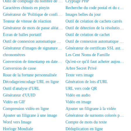
Outil de comptage du nombre de personnes sur les photos
Cryptage PHP
Caractères chinois en pinyin
Recherche du code postal et du code de région
Générateur de 'Politique de confidentialité' pour application
Images belles du jour
Testeur de vitesse de réaction
Outil de création de cachets carrés
Générateur de mots de passe aléatoires
Outil de détection de la résolution d'écran
Écran de balles portatif
Outil de création de cachet
Outil de connexion automatique HadSky
Outil de connexion automatique universel
Générateur d'images de signature manuscrite
Générateur de certificats SSL auto-signés
chronomètres
Les Cent Noms de Famille
Conversion de timestamp en date/heure
Qu'est-ce qu'il faut acheter aujourd'hui?
Conversion de casse
Arbre Secret Privé
Roue de la fortune personnalisée
Texte vers image
Décodage/encodage URL en ligne
Génération de lots d'URL
Outil d'analyse d'URL
URL vers code QR
Générateur d'UUID
Vidéo en audio
Vidéo en GIF
Vidéo en image
Compression vidéo en ligne
Ajouter un filigrane à la vidéo
Ajouter un filigrane à une image
Générateur de surnoms colorés pour WeChat
Word vers Image
Compte de mots du texte
Horloge Mondiale
Déduplication en ligne