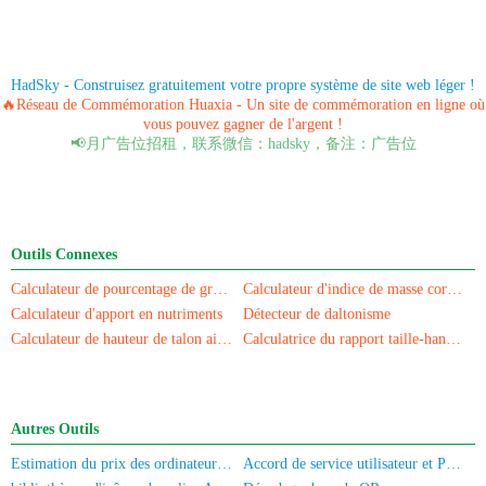
HadSky - Construisez gratuitement votre propre système de site web léger !
🔥Réseau de Commémoration Huaxia - Un site de commémoration en ligne où
vous pouvez gagner de l'argent !
📢月广告位招租，联系微信：hadsky，备注：广告位
Outils Connexes
Calculateur de pourcentage de graisse corporelle
Calculateur d'indice de masse corporelle
Calculateur d'apport en nutriments
Détecteur de daltonisme
Calculateur de hauteur de talon aiguille
Calculatrice du rapport taille-hanches
Autres Outils
Estimation du prix des ordinateurs/téléphones portables d'occasion
Accord de service utilisateur et Politique de confidentialité