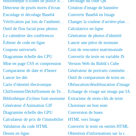
bibliothèque d'icônes de police Akar-Icons
Décodage du code QR
Détecteur de pixels morts d'écran
Création d'image de bannière
Encodage et décodage Base64
Convertir Base64 en Image
Vérification par lots de l'authentification réelle des numéros de mobile/Carte d'identité
Changer la couleur d'arrière-plan de la photo
Outil de flou facial pour photos
Calculatrice en ligne
Le calendrier des conférences
Générateur de photos d'identité
Éditeur de code en ligne
Lancer une pièce de monnaie
Coupons universels
Coin de rencontre matrimoniale
Diagramme échelle des CPU
Convertir du texte en variable JS
Mise en page CSS et compression
Version Web du Rubik's Cube
Comparateur de date et d'heure
Générateur de portraits commémoratifs
Lancer les dés
Outil de comparaison de texte en ligne
Carte d'identité électronique
Obfuscation/désobfuscation d'image
Chiffrement/Déchiffrement de Texte
Échange de visage sur image par IA
Bibliothèque d'icônes font-awesome
Extracteur de mots-clés de texte
Générateur d'Animation GIF
Choisissez un bon nom
Diagramme échelle des GPU
Conversion de bases
Calculateur de prix de l'immobilier
HTML vers Image
Validation du code HTML
Convertir le texte en entités HTML
Dessin en ligne
Obtention d'informations sur la carte d'identité