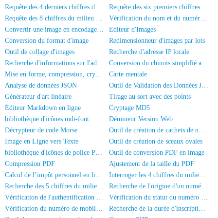
Requête des 4 derniers chiffres de la carte d'identité
Requête des six premiers chiffres du numéro de carte d'identité
Requête des 8 chiffres du milieu de la carte d'identité
Vérification du nom et du numéro de la carte d'identité
Convertir une image en encodage Base64
Éditeur d'Images
Conversion du format d'image
Redimensionneur d'images par lots
Outil de collage d'images
Recherche d'adresse IP locale
Recherche d'informations sur l'adresse IP
Conversion du chinois simplifié au chinois traditionnel
Mise en forme, compression, cryptage/obscurcissement du code JS
Carte mentale
Analyse de données JSON
Outil de Validation des Données JSON
Générateur d'art linéaire
Tirage au sort avec des points
Éditeur Markdown en ligne
Cryptage MD5
bibliothèque d'icônes mdi-font
Démineur Version Web
Décrypteur de code Morse
Outil de création de cachets de nom complet
Image en Ligne vers Texte
Outil de création de sceaux ovales
bibliothèque d'icônes de police PaymentFont
Outil de conversion PDF en image
Compression PDF
Ajustement de la taille du PDF
Calcul de l’impôt personnel en ligne
Interroger les 4 chiffres du milieu du numéro de téléphone
Recherche des 5 chiffres du milieu d'un numéro de téléphone
Recherche de l'origine d'un numéro de téléphone mobile
Vérification de l'authentification par nom réel du numéro de mobile
Vérification du statut du numéro de téléphone
Vérification du numéro de mobile et du nom
Recherche de la durée d'inscription du numéro de mobile