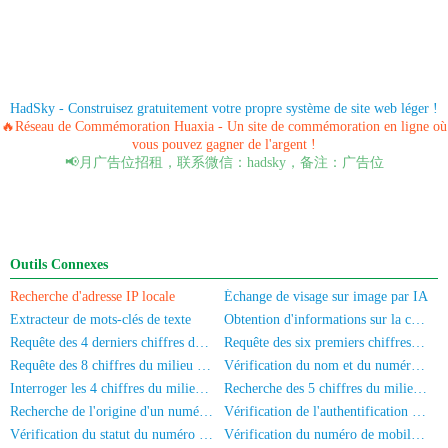
HadSky - Construisez gratuitement votre propre système de site web léger !
🔥Réseau de Commémoration Huaxia - Un site de commémoration en ligne où
vous pouvez gagner de l'argent !
📢月广告位招租，联系微信：hadsky，备注：广告位
Outils Connexes
Recherche d'adresse IP locale
Échange de visage sur image par IA
Extracteur de mots-clés de texte
Obtention d'informations sur la carte d'identité
Requête des 4 derniers chiffres de la carte d'identité
Requête des six premiers chiffres du numéro de carte d'identité
Requête des 8 chiffres du milieu de la carte d'identité
Vérification du nom et du numéro de la carte d'identité
Interroger les 4 chiffres du milieu du numéro de téléphone
Recherche des 5 chiffres du milieu d'un numéro de téléphone
Recherche de l'origine d'un numéro de téléphone mobile
Vérification de l'authentification par nom réel du numéro de mobile
Vérification du statut du numéro de téléphone
Vérification du numéro de mobile et du nom