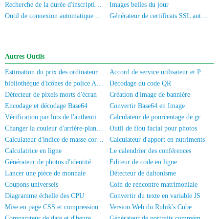
Recherche de la durée d'inscription du numéro de mobile
Images belles du jour
Outil de connexion automatique universel
Générateur de certificats SSL auto-signés
Autres Outils
Estimation du prix des ordinateurs/téléphones portables d'occasion
Accord de service utilisateur et Politique de confidentialité
bibliothèque d'icônes de police Akar-Icons
Décodage du code QR
Détecteur de pixels morts d'écran
Création d'image de bannière
Encodage et décodage Base64
Convertir Base64 en Image
Vérification par lots de l'authentification réelle des numéros de mobile/Carte d'identité
Calculateur de pourcentage de graisse corporelle
Changer la couleur d'arrière-plan de la photo
Outil de flou facial pour photos
Calculateur d'indice de masse corporelle
Calculateur d'apport en nutriments
Calculatrice en ligne
Le calendrier des conférences
Générateur de photos d'identité
Éditeur de code en ligne
Lancer une pièce de monnaie
Détecteur de daltonisme
Coupons universels
Coin de rencontre matrimoniale
Diagramme échelle des CPU
Convertir du texte en variable JS
Mise en page CSS et compression
Version Web du Rubik's Cube
Comparateur de date et d'heure
Générateur de portraits commémoratifs