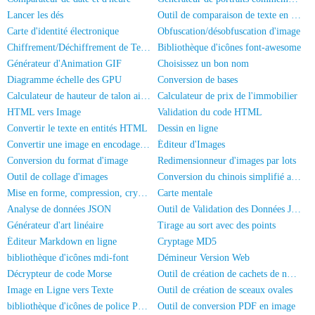
Lancer les dés
Outil de comparaison de texte en ligne
Carte d'identité électronique
Obfuscation/désobfuscation d'image
Chiffrement/Déchiffrement de Texte
Bibliothèque d'icônes font-awesome
Générateur d'Animation GIF
Choisissez un bon nom
Diagramme échelle des GPU
Conversion de bases
Calculateur de hauteur de talon aiguille
Calculateur de prix de l'immobilier
HTML vers Image
Validation du code HTML
Convertir le texte en entités HTML
Dessin en ligne
Convertir une image en encodage Base64
Éditeur d'Images
Conversion du format d'image
Redimensionneur d'images par lots
Outil de collage d'images
Conversion du chinois simplifié au chinois traditionnel
Mise en forme, compression, cryptage/obscurcissement du code JS
Carte mentale
Analyse de données JSON
Outil de Validation des Données JSON
Générateur d'art linéaire
Tirage au sort avec des points
Éditeur Markdown en ligne
Cryptage MD5
bibliothèque d'icônes mdi-font
Démineur Version Web
Décrypteur de code Morse
Outil de création de cachets de nom complet
Image en Ligne vers Texte
Outil de création de sceaux ovales
bibliothèque d'icônes de police PaymentFont
Outil de conversion PDF en image