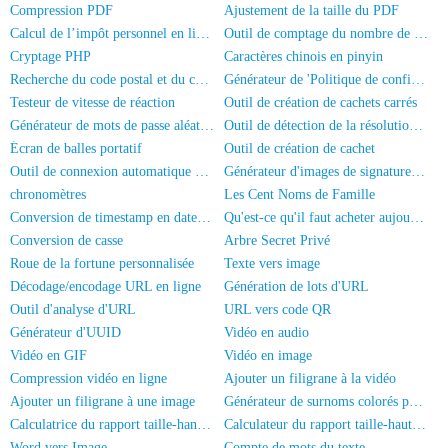
Compression PDF
Ajustement de la taille du PDF
Calcul de l’impôt personnel en ligne
Outil de comptage du nombre de personnes sur les photos
Cryptage PHP
Caractères chinois en pinyin
Recherche du code postal et du code de région
Générateur de 'Politique de confidentialité' pour application
Testeur de vitesse de réaction
Outil de création de cachets carrés
Générateur de mots de passe aléatoires
Outil de détection de la résolution d'écran
Écran de balles portatif
Outil de création de cachet
Outil de connexion automatique HadSky
Générateur d'images de signature manuscrite
chronomètres
Les Cent Noms de Famille
Conversion de timestamp en date/heure
Qu'est-ce qu'il faut acheter aujourd'hui?
Conversion de casse
Arbre Secret Privé
Roue de la fortune personnalisée
Texte vers image
Décodage/encodage URL en ligne
Génération de lots d'URL
Outil d'analyse d'URL
URL vers code QR
Générateur d'UUID
Vidéo en audio
Vidéo en GIF
Vidéo en image
Compression vidéo en ligne
Ajouter un filigrane à la vidéo
Ajouter un filigrane à une image
Générateur de surnoms colorés pour WeChat
Calculatrice du rapport taille-hanches
Calculateur du rapport taille-hauteur
Word vers Image
Compte de mots du texte