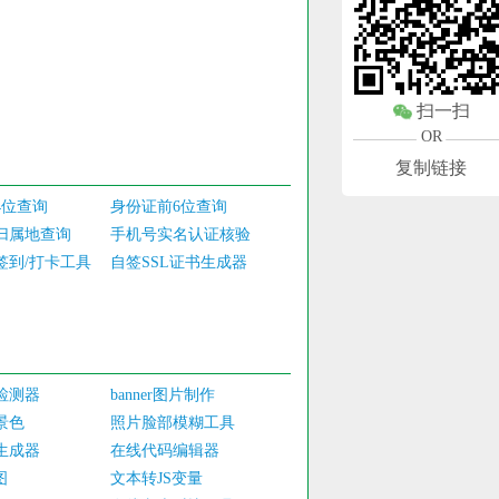
扫一扫
OR
复制链接
4位查询
身份证前6位查询
归属地查询
手机号实名认证核验
签到/打卡工具
自签SSL证书生成器
检测器
banner图片制作
景色
照片脸部模糊工具
生成器
在线代码编辑器
图
文本转JS变量