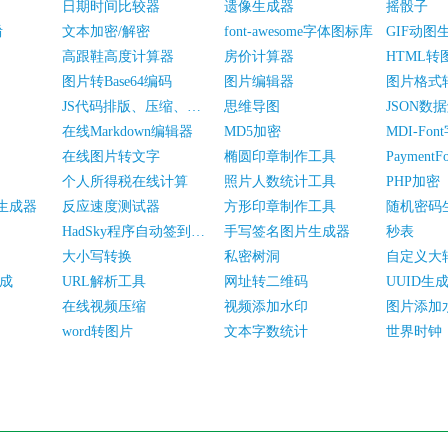
日期时间比较器
遗像生成器
摇骰子
淆
文本加密/解密
font-awesome字体图标库
GIF动图
高跟鞋高度计算器
房价计算器
HTML转
图片转Base64编码
图片编辑器
图片格式
JS代码排版、压缩、加密/混淆
思维导图
JSON数
在线Markdown编辑器
MD5加密
MDI-Fo
在线图片转文字
椭圆印章制作工具
Paymen
个人所得税在线计算
照片人数统计工具
PHP加密
”生成器
反应速度测试器
方形印章制作工具
随机密码
HadSky程序自动签到工具
手写签名图片生成器
秒表
大小写转换
私密树洞
自定义大
生成
URL解析工具
网址转二维码
UUID生
在线视频压缩
视频添加水印
图片添加
word转图片
文本字数统计
世界时钟