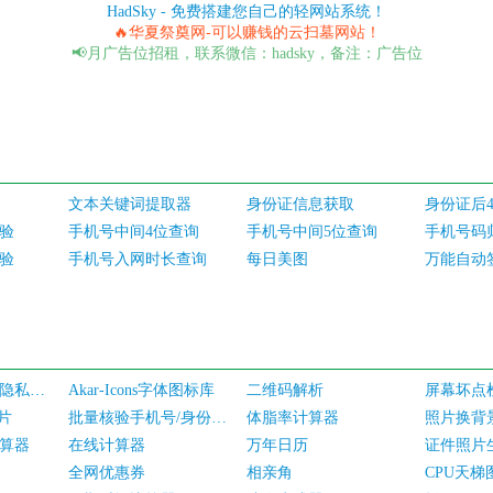
HadSky - 免费搭建您自己的轻网站系统！
🔥华夏祭奠网-可以赚钱的云扫墓网站！
📢月广告位招租，联系微信：hadsky，备注：广告位
文本关键词提取器
身份证信息获取
身份证后
验
手机号中间4位查询
手机号中间5位查询
手机号码
验
手机号入网时长查询
每日美图
万能自动
用户服务协议和隐私政策
Akar-Icons字体图标库
二维码解析
屏幕坏点
图片
批量核验手机号/身份证实名认证
体脂率计算器
照片换背
算器
在线计算器
万年日历
证件照片
全网优惠券
相亲角
CPU天梯