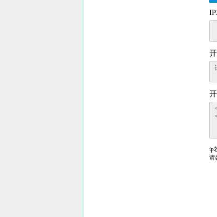
I
开
开
i
请