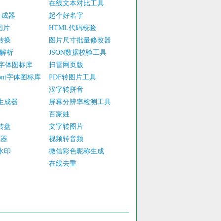
在线文本对比工具
生成器
起个好名字
图片
HTML代码校验
转换
图片尺寸批量修改器
据解析
JSON数据校验工具
nt字体图标库
扫雷网页版
tFont字体图标库
PDF转图片工具
汉字转拼音
生成器
屏幕分辨率检测工具
百家姓
转盘
文字转图片
成器
视频转音频
水印
微信彩色昵称生成
在线去重