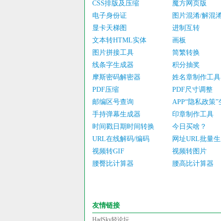
CSS排版及压缩
魔方网页版
电子身份证
图片混淆/解混
显卡天梯图
进制互转
文本转HTML实体
画板
图片拼接工具
简繁转换
线条字生成器
积分抽奖
摩斯密码解密器
姓名章制作工具
PDF压缩
PDF尺寸调整
邮编区号查询
APP“隐私政策
手持弹幕生成器
印章制作工具
时间戳日期时间转换
今日买啥？
URL在线解码/编码
网址URL批量
视频转GIF
视频转图片
腰臀比计算器
腰高比计算器
友情链接
HadSky轻论坛