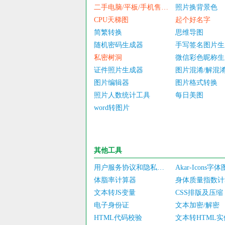
二手电脑/平板/手机售价估算
照片换背景色
CPU天梯图
起个好名字
简繁转换
思维导图
随机密码生成器
手写签名图片生
私密树洞
微信彩色昵称生
证件照片生成器
图片混淆/解混
图片编辑器
图片格式转换
照片人数统计工具
每日美图
word转图片
其他工具
用户服务协议和隐私政策
Akar-Icons字
体脂率计算器
身体质量指数计
文本转JS变量
CSS排版及压缩
电子身份证
文本加密/解密
HTML代码校验
文本转HTML实