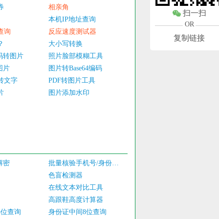
券
相亲角
扫一扫
本机IP地址查询
OR
查询
反应速度测试器
复制链接
？
大小写转换
编码转图片
照片脸部模糊工具
图片
图片转Base64编码
转文字
PDF转图片工具
片
图片添加水印
加解密
批量核验手机号/身份证实名认证
色盲检测器
在线文本对比工具
高跟鞋高度计算器
6位查询
身份证中间8位查询