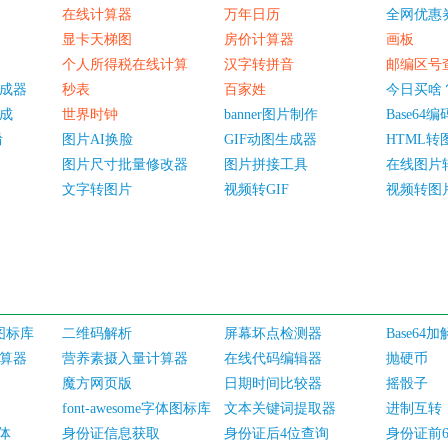
在线计算器
万年日历
全网优惠
显卡天梯图
房价计算器
画板
个人所得税在线计算
汉字转拼音
邮编区号
成器
秒表
百家姓
今日买啥
成
世界时钟
banner图片制作
Base64
淆
图片AI换脸
GIF动图生成器
HTML转
图片尺寸批量修改器
图片拼接工具
在线图片
文字转图片
视频转GIF
视频转图
体图标库
二维码解析
屏幕坏点检测器
Base64
算器
营养素摄入量计算器
在线代码编辑器
抛硬币
魔方网页版
日期时间比较器
摇骰子
font-awesome字体图标库
文本关键词提取器
进制互转
体
身份证信息获取
身份证后4位查询
身份证前