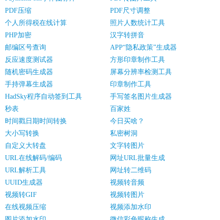
PDF压缩
PDF尺寸调整
个人所得税在线计算
照片人数统计工具
PHP加密
汉字转拼音
邮编区号查询
APP“隐私政策”生成器
反应速度测试器
方形印章制作工具
随机密码生成器
屏幕分辨率检测工具
手持弹幕生成器
印章制作工具
HadSky程序自动签到工具
手写签名图片生成器
秒表
百家姓
时间戳日期时间转换
今日买啥？
大小写转换
私密树洞
自定义大转盘
文字转图片
URL在线解码/编码
网址URL批量生成
URL解析工具
网址转二维码
UUID生成器
视频转音频
视频转GIF
视频转图片
在线视频压缩
视频添加水印
图片添加水印
微信彩色昵称生成