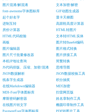
图片混淆/解混淆
文本加密/解密
font-awesome字体图标库
GIF动图生成器
起个好名字
显卡天梯图
进制互转
高跟鞋高度计算器
房价计算器
HTML转图片
HTML代码校验
文本转HTML实体
画板
图片转Base64编码
图片编辑器
图片格式转换
图片尺寸批量修改器
图片拼接工具
本机IP地址查询
简繁转换
JS代码排版、压缩、加密/混淆
思维导图
JSON数据解析
JSON数据校验工具
线条字生成器
积分抽奖
在线Markdown编辑器
MD5加密
MDI-Font字体图标库
扫雷网页版
摩斯密码解密器
姓名章制作工具
在线图片转文字
椭圆印章制作工具
PaymentFont字体图标库
PDF转图片工具