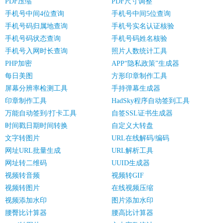
PDF压缩
PDF尺寸调整
手机号中间4位查询
手机号中间5位查询
手机号码归属地查询
手机号实名认证核验
手机号码状态查询
手机号码姓名核验
手机号入网时长查询
照片人数统计工具
PHP加密
APP“隐私政策”生成器
每日美图
方形印章制作工具
屏幕分辨率检测工具
手持弹幕生成器
印章制作工具
HadSky程序自动签到工具
万能自动签到/打卡工具
自签SSL证书生成器
时间戳日期时间转换
自定义大转盘
文字转图片
URL在线解码/编码
网址URL批量生成
URL解析工具
网址转二维码
UUID生成器
视频转音频
视频转GIF
视频转图片
在线视频压缩
视频添加水印
图片添加水印
腰臀比计算器
腰高比计算器