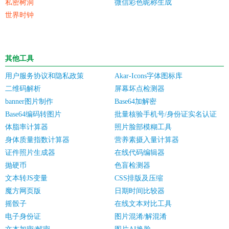
私密树洞
微信彩色昵称生成
世界时钟
其他工具
用户服务协议和隐私政策
Akar-Icons字体图标库
二维码解析
屏幕坏点检测器
banner图片制作
Base64加解密
Base64编码转图片
批量核验手机号/身份证实名认证
体脂率计算器
照片脸部模糊工具
身体质量指数计算器
营养素摄入量计算器
证件照片生成器
在线代码编辑器
抛硬币
色盲检测器
文本转JS变量
CSS排版及压缩
魔方网页版
日期时间比较器
摇骰子
在线文本对比工具
电子身份证
图片混淆/解混淆