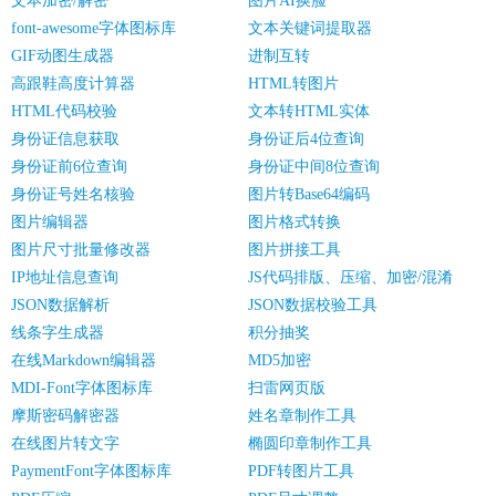
文本加密/解密
图片AI换脸
font-awesome字体图标库
文本关键词提取器
GIF动图生成器
进制互转
高跟鞋高度计算器
HTML转图片
HTML代码校验
文本转HTML实体
身份证信息获取
身份证后4位查询
身份证前6位查询
身份证中间8位查询
身份证号姓名核验
图片转Base64编码
图片编辑器
图片格式转换
图片尺寸批量修改器
图片拼接工具
IP地址信息查询
JS代码排版、压缩、加密/混淆
JSON数据解析
JSON数据校验工具
线条字生成器
积分抽奖
在线Markdown编辑器
MD5加密
MDI-Font字体图标库
扫雷网页版
摩斯密码解密器
姓名章制作工具
在线图片转文字
椭圆印章制作工具
PaymentFont字体图标库
PDF转图片工具