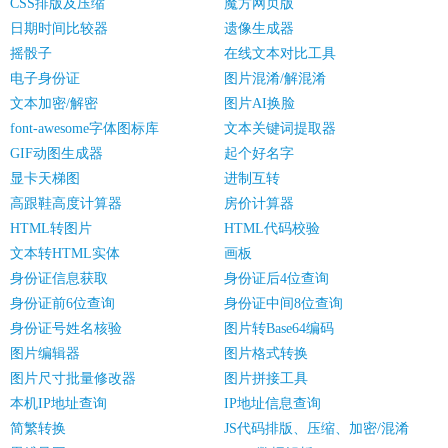
CSS排版及压缩
魔方网页版
日期时间比较器
遗像生成器
摇骰子
在线文本对比工具
电子身份证
图片混淆/解混淆
文本加密/解密
图片AI换脸
font-awesome字体图标库
文本关键词提取器
GIF动图生成器
起个好名字
显卡天梯图
进制互转
高跟鞋高度计算器
房价计算器
HTML转图片
HTML代码校验
文本转HTML实体
画板
身份证信息获取
身份证后4位查询
身份证前6位查询
身份证中间8位查询
身份证号姓名核验
图片转Base64编码
图片编辑器
图片格式转换
图片尺寸批量修改器
图片拼接工具
本机IP地址查询
IP地址信息查询
简繁转换
JS代码排版、压缩、加密/混淆