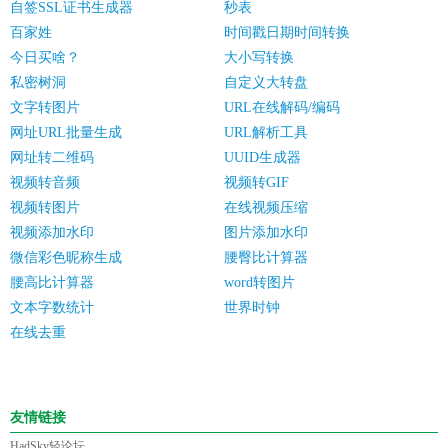
自签SSL证书生成器
秒表
百家姓
时间戳日期时间转换
今日买啥？
大小写转换
私密树洞
自定义大转盘
文字转图片
URL在线解码/编码
网址URL批量生成
URL解析工具
网址转二维码
UUID生成器
视频转音频
视频转GIF
视频转图片
在线视频压缩
视频添加水印
图片添加水印
微信彩色昵称生成
腰臀比计算器
腰高比计算器
word转图片
文本字数统计
世界时钟
在线去重
友情链接
HadSky轻论坛