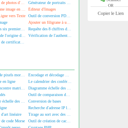
Générateur de photos d'identité
Générateur de portraits commémoratifs
OR
Convertir une image en encodage Base64
Éditeur d'Images
Copier le Lien
igne vers Texte
Outil de conversion PDF en image
image
Ajouter un filigrane à une image
Requête des six premiers chiffres du numéro de carte d'identité
Requête des 8 chiffres du milieu de la carte d'identité
Recherche de l'origine d'un numéro de téléphone mobile
Vérification de l'authentification par nom réel du numéro de mobile
Générateur de certificats SSL auto-signés
Détecteur de pixels morts d'écran
Encodage et décodage Base64
e en ligne
Le calendrier des conférences
Coin de rencontre matrimoniale
Diagramme échelle des CPU
 dés
Outil de comparaison de texte en ligne
Diagramme échelle des GPU
Conversion de bases
ligne
Recherche d'adresse IP locale
d'art linéaire
Tirage au sort avec des points
 de code Morse
Outil de création de cachets de nom complet
Calcul de l’impôt personnel en ligne
Cryptage PHP