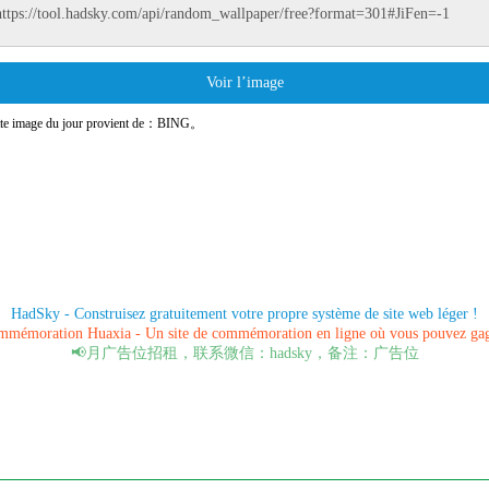
Voir l’image
tte image du jour provient de：BING。
HadSky - Construisez gratuitement votre propre système de site web léger !
mémoration Huaxia - Un site de commémoration en ligne où vous pouvez gagn
📢月广告位招租，联系微信：hadsky，备注：广告位