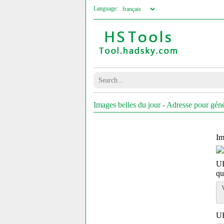
Language:
Images belles du jour - Adresse pour géné
Im
UR
q
UR