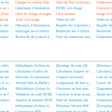
Convertir Base64 en Image
Changer la couleur d'arrière-plan de la photo
Outil de flou facial pour photos
Échange de visage sur image par IA
Générateur d'Animation GIF
HTML vers Image
Redimensionneur d'images par lots
Outil de collage d'images
Carte mentale
Image en L
Générateur d'images de signature manuscrite
Texte vers image
Vidéo en GIF
Vidéo en 
Extracteur de mots-clés de texte
Obtention d'informations sur la carte d'identité
Requête des 4 derniers chiffres de la carte d'identité
Recherche d'informations sur l'adresse IP
Interroger les 4 chiffres du milieu du numéro de téléphone
Recherche des 5 chiffres du milieu d'un numéro de téléphone
Vérification du numéro de mobile et du nom
Recherche de la durée d'inscription du numéro de mobile
Outil de connexion automatique universel
Accord de service utilisateur et Politique de confidentialité
bibliothèque d'icônes de police Akar-Icons
Décodage du code QR
Calculateur de pourcentage de graisse corporelle
Calculateur d'indice de masse corporelle
Calculateur d'apport en nutriments
Calculatric
Lancer une pièce de monnaie
Détecteur de daltonisme
Coupons universels
Mise en page CSS et compression
Version Web du Rubik's Cube
Comparateur de date et d'heure
Lancer les
Chiffrement/Déchiffrement de Texte
Bibliothèque d'icônes font-awesome
Choisissez un bon nom
Calculateur de prix de l'immobilier
Validation du code HTML
Convertir le texte en entités HTML
Dessin en 
Mise en forme, compression, cryptage/obscurcissement du code JS
Analyse de données JSON
Outil de Validation des Données JSON
Générateur 
bibliothèque d'icônes mdi-font
Démineur Version Web
Décrypteur
bibliothèque d'icônes de police PaymentFont
Compression PDF
Ajustement de la taille du PDF