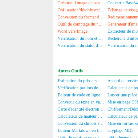
Création d'image de bannière
Obfuscation/désobfuscation d'image
Conversion du format d'image
Outil de comptage du nombre de personnes sur les photos
Word vers Image
Vérification du nom et du numéro de la carte d'identité
Vérification du statut du numéro de téléphone
Autres Outils
Estimation du prix des ordinateurs/téléphones portables d'occasion
Vérification par lots de l'authentification réelle des numéros de mobile/Carte d'identité
Éditeur de code en ligne
Convertir du texte en variable JS
Carte d'identité électronique
Calculateur de hauteur de talon aiguille
Conversion du chinois simplifié au chinois traditionnel
Éditeur Markdown en ligne
Cryptage MD5
Outil de création de sceaux ovales