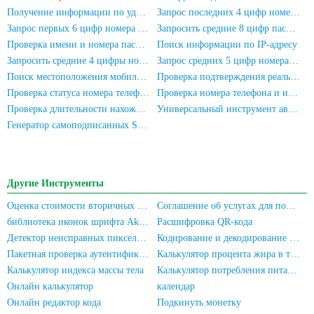
Получение информации по удостоверению личности
Запрос последних 4 цифр номера удостоверения личности
Запрос первых 6 цифр номера удостоверения личности
Запросить средние 8 цифр паспорта
Проверка имени и номера паспорта
Поиск информации по IP-адресу
Запросить средние 4 цифры номера телефона
Запрос средних 5 цифр номера телефона
Поиск местоположения мобильного номера
Проверка подтверждения реального имени для номера телефона
Проверка статуса номера телефона
Проверка номера телефона и имени
Проверка длительности нахождения мобильного номера в сети
Универсальный инструмент автоматической регистрации
Генератор самоподписанных SSL-сертификатов
Другие Инструменты
Оценка стоимости вторичных компьютеров/мобильных телефонов
Соглашение об услугах для пользователя и Политика конфиденциальности
библиотека иконок шрифта Akar-Icons
Расшифровка QR-кода
Детектор неисправных пикселей экрана
Кодирование и декодирование Base64
Пакетная проверка аутентификации с подтверждением личности для мобильных номеров/идентификационных карт
Калькулятор процента жира в теле
Калькулятор индекса массы тела
Калькулятор потребления питательных веществ
Онлайн калькулятор
календар
Онлайн редактор кода
Подкинуть монетку