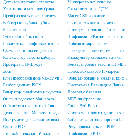
Детектор цветовой слепоты
Универсальные купоны
Уголок знакомств для брака
Схема лестницы ЦПУ
Преобразовать текст в переменную JS
Макет CSS и сжатие
Веб-версия кубика Рубика
Сравнитель дат и времени
Бросить кости
Инструмент для онлайн-сравнения текста
Электронный паспорт
Шифрование/Расшифровка Текста
Библиотека шрифтовых иконок font-awesome
Выберите хорошее имя
Схема лестницы видеокарт
Преобразование системы счисления
Калькулятор высоты каблука
Калькулятор стоимости жилья
Проверка HTML кода
Конвертировать текст в HTML-сущности
доск
Поиск локального IP-адреса
или Преобразование между упрощенным и традиционным китайским
Форматирование, сжатие, шифрование/запутывание кода JS
Разбор данных JSON
Инструмент Валидации Данных JSON
Генератор линейного искусства
Лотерея с баллами
Онлайн редактор Markdown
MD5-шифрование
библиотека иконок mdi-font
Сапер Веб-Версия
Дешифроватор Морзевого кода
Инструмент для создания печатей с именем и фамилией
Инструмент для создания овальных печатей
библиотека иконок шрифта PaymentFont
Сжатие PDF
Регулировка размера PDF
Личный подоходный налог подсчитывается онлайн
Шифрование PHP