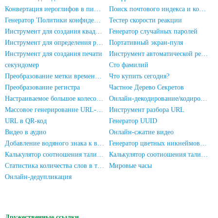
Конвертация иероглифов в пиньинь
Поиск почтового индекса и кода области
Генератор 'Политики конфиденциальности' для приложения
Тестер скорости реакции
Инструмент для создания квадратных печатей
Генератор случайных паролей
Инструмент для определения разрешения экрана
Портативный экран-пуля
Инструмент для создания печати
Инструмент автоматической регистрации HadSky
секундомер
Сто фамилий
Преобразование метки времени в дату/время
Что купить сегодня?
Преобразование регистра
Частное Дерево Секретов
Настраиваемое большое колесо фортуны
Онлайн-декодирование/кодирование URL
Массовое генерирование URL-адресов
Инструмент разбора URL
URL в QR-код
Генератор UUID
Видео в аудио
Онлайн-сжатие видео
Добавление водяного знака к видео
Генератор цветных никнеймов для WeChat
Калькулятор соотношения талии к бедрам
Калькулятор соотношения талии и роста
Статистика количества слов в тексте
Мировые часы
Онлайн-дедупликация
Дружественные ссылки