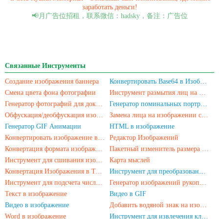
заработать деньги!
📢月广告位招租，联系微信：hadsky，备注：广告位
Связанные Инструменты
Создание изображения баннера
Конвертировать Base64 в Изображение
Смена цвета фона фотографии
Инструмент размытия лиц на фотографиях
Генератор фотографий для документов
Генератор поминальных портретов
Обфускация/деобфускация изображения
Замена лица на изображении с помощью ИИ
Генератор GIF Анимации
HTML в изображение
Конвертировать изображение в Base64-кодирование
Редактор Изображений
Конвертация формата изображения
Пакетный изменитель размера изображений
Инструмент для сшивания изображений
Карта мыслей
Конвертация Изображения в Текст Онлайн
Инструмент для преобразования PDF в изображение
Инструмент для подсчета числа людей на фотографиях
Генератор изображений рукописной подписи
Текст в изображение
Видео в GIF
Видео в изображение
Добавить водяной знак на изображение
Word в изображение
Инструмент для извлечения ключевых слов из текста