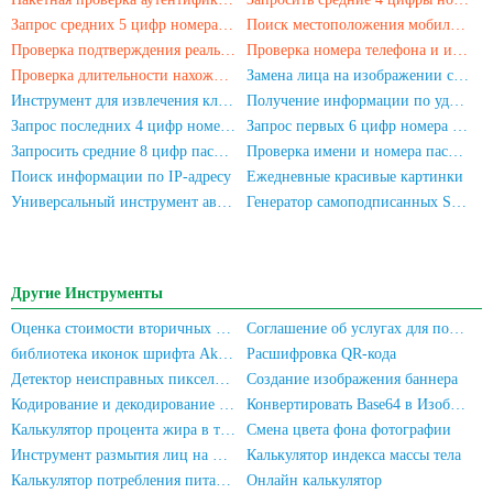
Запрос средних 5 цифр номера телефона
Поиск местоположения мобильного номера
Проверка подтверждения реального имени для номера телефона
Проверка номера телефона и имени
Проверка длительности нахождения мобильного номера в сети
Замена лица на изображении с помощью ИИ
Инструмент для извлечения ключевых слов из текста
Получение информации по удостоверению личности
Запрос последних 4 цифр номера удостоверения личности
Запрос первых 6 цифр номера удостоверения личности
Запросить средние 8 цифр паспорта
Проверка имени и номера паспорта
Поиск информации по IP-адресу
Ежедневные красивые картинки
Универсальный инструмент автоматической регистрации
Генератор самоподписанных SSL-сертификатов
Другие Инструменты
Оценка стоимости вторичных компьютеров/мобильных телефонов
Соглашение об услугах для пользователя и Политика конфиденциальности
библиотека иконок шрифта Akar-Icons
Расшифровка QR-кода
Детектор неисправных пикселей экрана
Создание изображения баннера
Кодирование и декодирование Base64
Конвертировать Base64 в Изображение
Калькулятор процента жира в теле
Смена цвета фона фотографии
Инструмент размытия лиц на фотографиях
Калькулятор индекса массы тела
Калькулятор потребления питательных веществ
Онлайн калькулятор