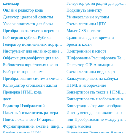
календар
Генератор фотографий для документов
Онлайн редактор кода
Подкинуть монетку
Детектор цветовой слепоты
Универсальные купоны
Уголок знакомств для брака
Схема лестницы ЦПУ
Преобразовать текст в переменную JS
Макет CSS и сжатие
Веб-версия кубика Рубика
Сравнитель дат и времени
Генератор поминальных портретов
Бросить кости
Инструмент для онлайн-сравнения текста
Электронный паспорт
Обфускация/деобфускация изображения
Шифрование/Расшифровка Текста
Библиотека шрифтовых иконок font-awesome
Генератор GIF Анимации
Выберите хорошее имя
Схема лестницы видеокарт
Преобразование системы счисления
Калькулятор высоты каблука
Калькулятор стоимости жилья
HTML в изображение
Проверка HTML кода
Конвертировать текст в HTML-сущности
доск
Конвертировать изображение в Base64-кодирование
Редактор Изображений
Конвертация формата изображения
Пакетный изменитель размера изображений
Инструмент для сшивания изображений
Поиск локального IP-адреса
или Преобразование между упрощенным и традиционным китайским
Форматирование, сжатие, шифрование/запутывание кода JS
Карта мыслей