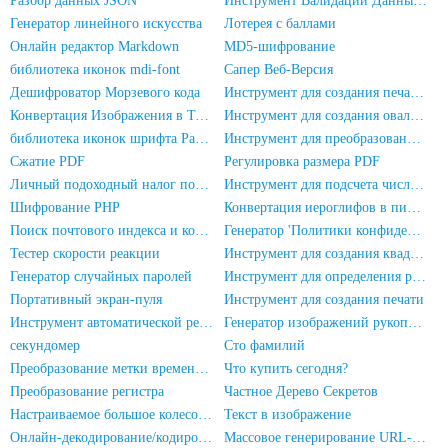
Разбор данных JSON
Инструмент Валидации Данных JSON
Генератор линейного искусства
Лотерея с баллами
Онлайн редактор Markdown
MD5-шифрование
библиотека иконок mdi-font
Сапер Веб-Версия
Дешифроватор Морзевого кода
Инструмент для создания печатей с именем и фамилией
Конвертация Изображения в Текст Онлайн
Инструмент для создания овальных печатей
библиотека иконок шрифта PaymentFont
Инструмент для преобразования PDF в изображение
Сжатие PDF
Регулировка размера PDF
Личный подоходный налог подсчитывается онлайн
Инструмент для подсчета числа людей на фотографиях
Шифрование PHP
Конвертация иероглифов в пиньинь
Поиск почтового индекса и кода области
Генератор 'Политики конфиденциальности' для приложения
Тестер скорости реакции
Инструмент для создания квадратных печатей
Генератор случайных паролей
Инструмент для определения разрешения экрана
Портативный экран-пуля
Инструмент для создания печати
Инструмент автоматической регистрации HadSky
Генератор изображений рукописной подписи
секундомер
Сто фамилий
Преобразование метки времени в дату/время
Что купить сегодня?
Преобразование регистра
Частное Дерево Секретов
Настраиваемое большое колесо фортуны
Текст в изображение
Онлайн-декодирование/кодирование URL
Массовое генерирование URL-адресов