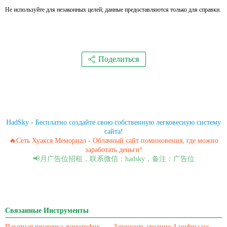
Не используйте для незаконных целей; данные предоставляются только для справки.
Поделиться
HadSky - Бесплатно создайте свою собственную легковесную систему
сайта!
🔥Сеть Хуакся Мемориал - Облачный сайт поминовения, где можно
заработать деньги!
📢月广告位招租，联系微信：hadsky，备注：广告位
Связанные Инструменты
Пакетная проверка аутентификации с подтверждением личности для мобильных номеров/идентификационных карт
Запросить средние 4 цифры номера телефона