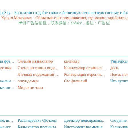
adSky - Бесплатно создайте свою собственную легковесную систему сайт
 Хуакся Мемориал - Облачный сайт поминовения, где можно заработать 
📢月广告位招租，联系微信：hadsky，备注：广告位
Смена цвета фона фотографии
Онлайн калькулятор
календар
Универса
ее имя
Схема лестницы видеокарт
Калькулятор стоимости жилья
доск
Личный подоходный налог подсчитывается онлайн
Конвертация иероглифов в пиньинь
Генератор изображений рукописной подписи
секундомер
Сто фамилий
Что купит
Генератор цветных никнеймов для WeChat
Мировые часы
библиотека иконок шрифта Akar-Icons
Расшифровка QR-кода
Детектор неисправных пикселей экрана
Пакетная проверка аутентификации с подтверждением личности для мобильных номеров/идентификационных карт
Калькулятор процента жира в теле
Инструмент размытия лиц на фотографиях