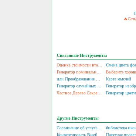
H
🔥Сеть
Связанные Инструменты
Оценка стоимости вторичных компьютеров/мобильных телефонов
Генератор поминальных портретов
Выберите хорош
или Преобразование между упрощенным и традиционным китайским
Карта мыслей
Генератор случайных паролей
Частное Дерево Секретов
Другие Инструменты
Соглашение об услугах для пользователя и Политика конфиденциальности
Конвертировать Base64 в Изображение