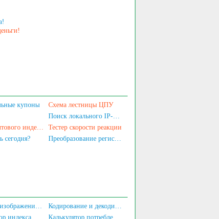
а!
деньги!
льные купоны
Схема лестницы ЦПУ
Поиск локального IP-адреса
Поиск почтового индекса и кода области
Тестер скорости реакции
ь сегодня?
Преобразование регистра
Создание изображения баннера
Кодирование и декодирование Base64
Калькулятор индекса массы тела
Калькулятор потребления питательных веществ