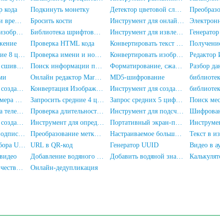
р кода
Подкинуть монетку
Детектор цветовой слепоты
Сравнитель дат и времени
Бросить кости
Инструмент для онлайн-сравнения текста
Электрон
Замена лица на изображении с помощью ИИ
Библиотека шрифтовых иконок font-awesome
Инструмент для извлечения ключевых слов из текста
жение
Проверка HTML кода
Конвертировать текст в HTML-сущности
Запросить средние 8 цифр паспорта
Проверка имени и номера паспорта
Конвертировать изображение в Base64-кодирование
Редактор
Инструмент для сшивания изображений
Поиск информации по IP-адресу
Форматирование, сжатие, шифрование/запутывание кода JS
Разбор д
ми
Онлайн редактор Markdown
MD5-шифрование
Инструмент для создания печатей с именем и фамилией
Конвертация Изображения в Текст Онлайн
Инструмент для создания овальных печатей
Регулировка размера PDF
Запросить средние 4 цифры номера телефона
Запрос средних 5 цифр номера телефона
Проверка номера телефона и имени
Проверка длительности нахождения мобильного номера в сети
Инструмент для подсчета числа людей на фотографиях
Шифрова
Инструмент для создания квадратных печатей
Инструмент для определения разрешения экрана
Портативный экран-пуля
Генератор самоподписанных SSL-сертификатов
Преобразование метки времени в дату/время
Настраиваемое большое колесо фортуны
Текст в и
Инструмент разбора URL
URL в QR-код
Генератор UUID
Видео в а
видео
Добавление водяного знака к видео
Добавить водяной знак на изображение
Статистика количества слов в тексте
Онлайн-дедупликация