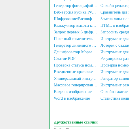
Генератор фотографий для документов
Онлайн редакто
Веб-версия кубика Рубика
Шифрование/Расшифровка Текста
Калькулятор высоты каблука
HTML в изобра
Запрос первых 6 цифр номера удостоверения личности
Пакетный изменитель размера изображений
Генератор линейного искусства
Лотерея с балла
Дешифроватор Морзевого кода
Сжатие PDF
Проверка статуса номера телефона
Ежедневные красивые картинки
Универсальный инструмент автоматической регистрации
Массовое генерирование URL-адресов
Видео в изображение
Онлайн-сжатие 
Word в изображение
Дружественные ссылки