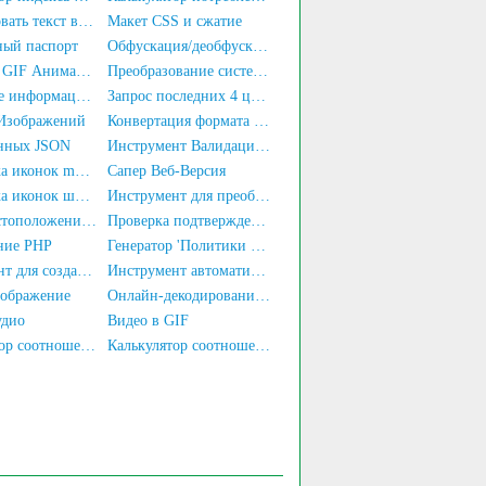
Преобразовать текст в переменную JS
Макет CSS и сжатие
ный паспорт
Обфускация/деобфускация изображения
Генератор GIF Анимации
Преобразование системы счисления
Получение информации по удостоверению личности
Запрос последних 4 цифр номера удостоверения личности
 Изображений
Конвертация формата изображения
анных JSON
Инструмент Валидации Данных JSON
библиотека иконок mdi-font
Сапер Веб-Версия
библиотека иконок шрифта PaymentFont
Инструмент для преобразования PDF в изображение
Поиск местоположения мобильного номера
Проверка подтверждения реального имени для номера телефона
ние PHP
Генератор 'Политики конфиденциальности' для приложения
Инструмент для создания печати
Инструмент автоматической регистрации HadSky
зображение
Онлайн-декодирование/кодирование URL
удио
Видео в GIF
Калькулятор соотношения талии к бедрам
Калькулятор соотношения талии и роста