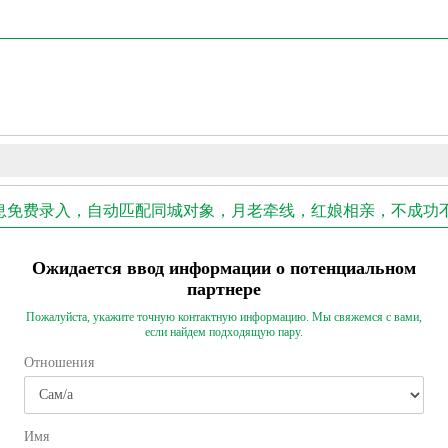
брака - 征婚信息免费录入，自动匹配同城对象，月老牵线，红娘相亲，不成
Ожидается ввод информации о потенциальном
партнере
Пожалуйста, укажите точную контактную информацию. Мы свяжемся с вами,
если найдем подходящую пару.
Отношения
Имя