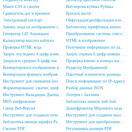
Макет CSS и сжатие
Веб-версия кубика Рубика
Сравнитель дат и времени
Бросить кости
Электронный паспорт
Обфускация/деобфускация изображения
Замена лица на изображении с помощью ИИ
Библиотека шрифтовых иконок font-awesome
Генератор GIF Анимации
Преобразование системы счисления
Калькулятор высоты каблука
HTML в изображение
Проверка HTML кода
Получение информации по удостоверению личности
Запрос последних 4 цифр номера удостоверения личности
Запрос первых 6 цифр номера удостоверения личности
Запросить средние 8 цифр паспорта
Проверка имени и номера паспорта
Конвертировать изображение в Base64-кодирование
Редактор Изображений
Конвертация формата изображения
Пакетный изменитель размера изображений
Инструмент для сшивания изображений
Поиск информации по IP-адресу
Форматирование, сжатие, шифрование/запутывание кода JS
Разбор данных JSON
Инструмент Валидации Данных JSON
Лотерея с баллами
MD5-шифрование
библиотека иконок mdi-font
Сапер Веб-Версия
Дешифроватор Морзевого кода
Инструмент для создания печатей с именем и фамилией
Инструмент для создания овальных печатей
библиотека иконок шрифта PaymentFont
Инструмент для преобразования PDF в изображение
Сжатие PDF
Регулировка размера PDF