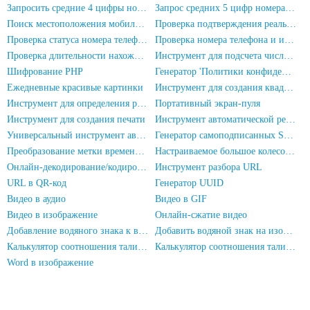
Запросить средние 4 цифры номера телефона
Запрос средних 5 цифр номера телефона
Поиск местоположения мобильного номера
Проверка подтверждения реального имени для номера телефона
Проверка статуса номера телефона
Проверка номера телефона и имени
Проверка длительности нахождения мобильного номера в сети
Инструмент для подсчета числа людей на фотографиях
Шифрование PHP
Генератор 'Политики конфиденциальности' для приложения
Ежедневные красивые картинки
Инструмент для создания квадратных печатей
Инструмент для определения разрешения экрана
Портативный экран-пуля
Инструмент для создания печати
Инструмент автоматической регистрации HadSky
Универсальный инструмент автоматической регистрации
Генератор самоподписанных SSL-сертификатов
Преобразование метки времени в дату/время
Настраиваемое большое колесо фортуны
Онлайн-декодирование/кодирование URL
Инструмент разбора URL
URL в QR-код
Генератор UUID
Видео в аудио
Видео в GIF
Видео в изображение
Онлайн-сжатие видео
Добавление водяного знака к видео
Добавить водяной знак на изображение
Калькулятор соотношения талии к бедрам
Калькулятор соотношения талии и роста
Word в изображение