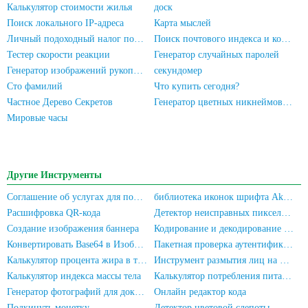
Калькулятор стоимости жилья
доск
Поиск локального IP-адреса
Карта мыслей
Личный подоходный налог подсчитывается онлайн
Поиск почтового индекса и кода области
Тестер скорости реакции
Генератор случайных паролей
Генератор изображений рукописной подписи
секундомер
Сто фамилий
Что купить сегодня?
Частное Дерево Секретов
Генератор цветных никнеймов для WeChat
Мировые часы
Другие Инструменты
Соглашение об услугах для пользователя и Политика конфиденциальности
библиотека иконок шрифта Akar-Icons
Расшифровка QR-кода
Детектор неисправных пикселей экрана
Создание изображения баннера
Кодирование и декодирование Base64
Конвертировать Base64 в Изображение
Пакетная проверка аутентификации с подтверждением личности для мобильных номеров/идентификационных карт
Калькулятор процента жира в теле
Инструмент размытия лиц на фотографиях
Калькулятор индекса массы тела
Калькулятор потребления питательных веществ
Генератор фотографий для документов
Онлайн редактор кода
Подкинуть монетку
Детектор цветовой слепоты