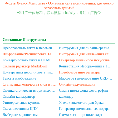
🔥Сеть Хуакся Мемориал - Облачный сайт поминовения, где можно
заработать деньги!
📢月广告位招租，联系微信：hadsky，备注：广告位
Связанные Инструменты
Преобразовать текст в переменную JS
Инструмент для онлайн-сравнения текста
Шифрование/Расшифровка Текста
Инструмент для извлечения ключевых слов из текста
Конвертировать текст в HTML-сущности
Генератор линейного искусства
Онлайн редактор Markdown
Конвертация Изображения в Текст Онлайн
Конвертация иероглифов в пиньинь
Преобразование регистра
Текст в изображение
Массовое генерирование URL-адресов
Статистика количества слов в тексте
Онлайн-дедупликация
Оценка стоимости вторичных компьютеров/мобильных телефонов
Смена цвета фона фотографии
Онлайн калькулятор
календар
Универсальные купоны
Уголок знакомств для брака
Схема лестницы ЦПУ
Генератор поминальных портретов
Выберите хорошее имя
Схема лестницы видеокарт