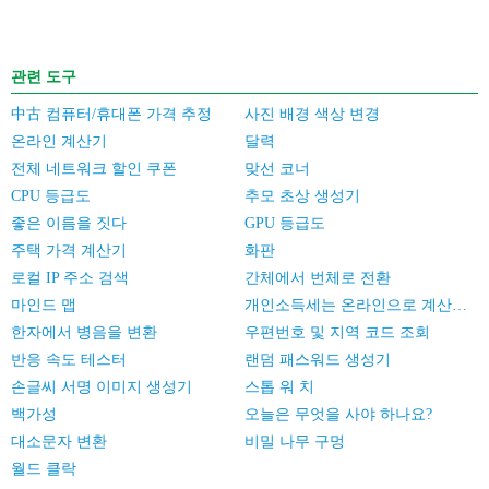
관련 도구
中古 컴퓨터/휴대폰 가격 추정
사진 배경 색상 변경
온라인 계산기
달력
전체 네트워크 할인 쿠폰
맞선 코너
CPU 등급도
추모 초상 생성기
좋은 이름을 짓다
GPU 등급도
주택 가격 계산기
화판
로컬 IP 주소 검색
간체에서 번체로 전환
마인드 맵
개인소득세는 온라인으로 계산한다
한자에서 병음을 변환
우편번호 및 지역 코드 조회
반응 속도 테스터
랜덤 패스워드 생성기
손글씨 서명 이미지 생성기
스톱 워 치
백가성
오늘은 무엇을 사야 하나요?
대소문자 변환
비밀 나무 구멍
월드 클락