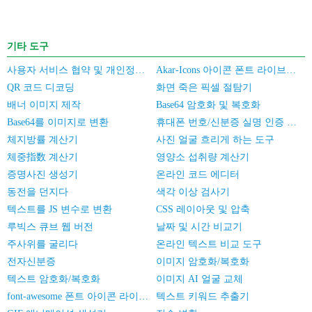
기타 도구
사용자 서비스 협약 및 개인정보 보호 정책
Akar-Icons 아이콘 폰트 라이브러리
QR 코드 디코딩
화면 죽은 픽셀 절탐기
배너 이미지 제작
Base64 암호화 및 복호화
Base64를 이미지로 변환
휴대폰 번호/신분증 실명 인증 일괄 검증
체지방률 계산기
사진 얼굴 흐리게 하는 도구
체중指数 계산기
영양소 섭취량 계산기
증명사진 생성기
온라인 코드 에디터
동전을 던지다
색각 이상 검사기
텍스트를 JS 변수로 변환
CSS 레이아웃 및 압축
루빅스 큐브 웹 버전
날짜 및 시간 비교기
주사위를 굴리다
온라인 텍스트 비교 도구
전자신분증
이미지 암호화/복호화
텍스트 암호화/복호화
이미지 AI 얼굴 교체
font-awesome 폰트 아이콘 라이브러리
텍스트 키워드 추출기