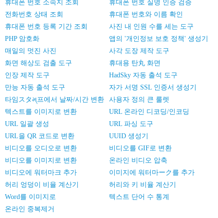
휴대폰 번호 소속지 조회
휴대폰 번호 실명 인증 검증
전화번호 상태 조회
휴대폰 번호와 이름 확인
휴대폰 번호 등록 기간 조회
사진 내 인원 수를 세는 도구
PHP 암호화
앱의 '개인정보 보호 정책' 생성기
매일의 멋진 사진
사각 도장 제작 도구
화면 해상도 검출 도구
휴대용 탄丸 화면
인장 제작 도구
HadSky 자동 출석 도구
만능 자동 출석 도구
자가 서명 SSL 인증서 생성기
타임スタમ્프에서 날짜/시간 변환
사용자 정의 큰 룰렛
텍스트를 이미지로 변환
URL 온라인 디코딩/인코딩
URL 일괄 생성
URL 파싱 도구
URL을 QR 코드로 변환
UUID 생성기
비디오를 오디오로 변환
비디오를 GIF로 변환
비디오를 이미지로 변환
온라인 비디오 압축
비디오에 워터마크 추가
이미지에 워터마ーク를 추가
허리 엉덩이 비율 계산기
허리와 키 비율 계산기
Word를 이미지로
텍스트 단어 수 통계
온라인 중복제거