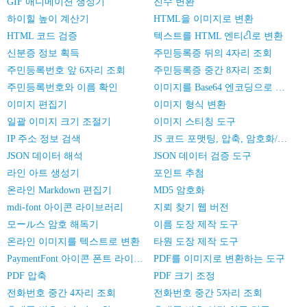
GIF 애니메이션 생성기
진수 변환
하이힐 높이 계산기
HTML을 이미지로 변환
HTML 코드 검증
텍스트를 HTML 엔티ટી로 변환
신분증 정보 획득
주민등록증 뒤의 4자리 조회
주민등록번호 앞 6자리 조회
주민등록증 중간 8자리 조회
주민등록번호와 이름 확인
이미지를 Base64 엔코딩으로 변환
이미지 편집기
이미지 형식 변환
일괄 이미지 크기 조절기
이미지 스티칭 도구
IP 주소 정보 검색
JS 코드 포맷팅, 압축, 암호화/난독화
JSON 데이터 해석
JSON 데이터 검증 도구
라인 아트 생성기
포인트 추첨
온라인 Markdown 편집기
MD5 암호화
mdi-font 아이콘 라이브러리
지뢰 찾기 웹 버전
모ール스 암호 해독기
이름 도장 제작 도구
온라인 이미지를 텍스트로 변환
타원 도장 제작 도구
PaymentFont 아이콘 폰트 라이브러리
PDF를 이미지로 변환하는 도구
PDF 압축
PDF 크기 조정
전화번호 중간 4자리 조회
전화번호 중간 5자리 조회