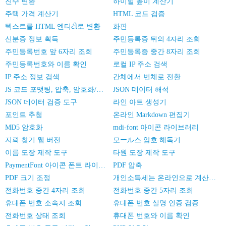
진수 변환
하이힐 높이 계산기
주택 가격 계산기
HTML 코드 검증
텍스트를 HTML 엔티ટી로 변환
화판
신분증 정보 획득
주민등록증 뒤의 4자리 조회
주민등록번호 앞 6자리 조회
주민등록증 중간 8자리 조회
주민등록번호와 이름 확인
로컬 IP 주소 검색
IP 주소 정보 검색
간체에서 번체로 전환
JS 코드 포맷팅, 압축, 암호화/난독화
JSON 데이터 해석
JSON 데이터 검증 도구
라인 아트 생성기
포인트 추첨
온라인 Markdown 편집기
MD5 암호화
mdi-font 아이콘 라이브러리
지뢰 찾기 웹 버전
모ール스 암호 해독기
이름 도장 제작 도구
타원 도장 제작 도구
PaymentFont 아이콘 폰트 라이브러리
PDF 압축
PDF 크기 조정
개인소득세는 온라인으로 계산한다
전화번호 중간 4자리 조회
전화번호 중간 5자리 조회
휴대폰 번호 소속지 조회
휴대폰 번호 실명 인증 검증
전화번호 상태 조회
휴대폰 번호와 이름 확인