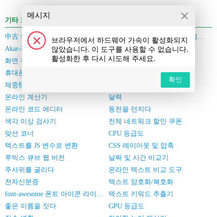
메시지
기타 도구
中古 컴퓨터/휴대폰 가격 추정
사용자 서비스 협약 및 개인정보 보호 정책
브라우저에서 하드웨어 가속이 활성화되지
Akar-Icons 아이콘 폰트 라이브러리
QR 코드 디코딩
않았습니다. 이 도구를 사용할 수 없습니다.
활성화한 후 다시 시도해 주세요.
화면 죽은 픽셀 절탐기
Base64 암호화 및 복호화
휴대폰 번호/신분증 실명 인증 일괄 검증
체지방률 계산기
확인
체중指数 계산기
영양소 섭취량 계산기
온라인 계산기
달력
온라인 코드 에디터
동전을 던지다
색각 이상 검사기
전체 네트워크 할인 쿠폰
맞선 코너
CPU 등급도
텍스트를 JS 변수로 변환
CSS 레이아웃 및 압축
루빅스 큐브 웹 버전
날짜 및 시간 비교기
주사위를 굴리다
온라인 텍스트 비교 도구
전자신분증
텍스트 암호화/복호화
font-awesome 폰트 아이콘 라이브러리
텍스트 키워드 추출기
좋은 이름을 짓다
GPU 등급도