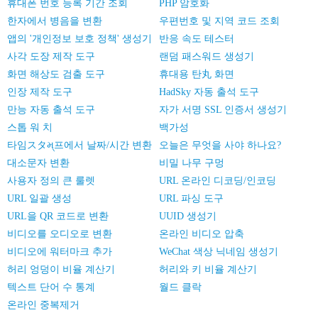
휴대폰 번호 등록 기간 조회
PHP 암호화
한자에서 병음을 변환
우편번호 및 지역 코드 조회
앱의 '개인정보 보호 정책' 생성기
반응 속도 테스터
사각 도장 제작 도구
랜덤 패스워드 생성기
화면 해상도 검출 도구
휴대용 탄丸 화면
인장 제작 도구
HadSky 자동 출석 도구
만능 자동 출석 도구
자가 서명 SSL 인증서 생성기
스톱 워 치
백가성
타임スタમ્프에서 날짜/시간 변환
오늘은 무엇을 사야 하나요?
대소문자 변환
비밀 나무 구멍
사용자 정의 큰 룰렛
URL 온라인 디코딩/인코딩
URL 일괄 생성
URL 파싱 도구
URL을 QR 코드로 변환
UUID 생성기
비디오를 오디오로 변환
온라인 비디오 압축
비디오에 워터마크 추가
WeChat 색상 닉네임 생성기
허리 엉덩이 비율 계산기
허리와 키 비율 계산기
텍스트 단어 수 통계
월드 클락
온라인 중복제거