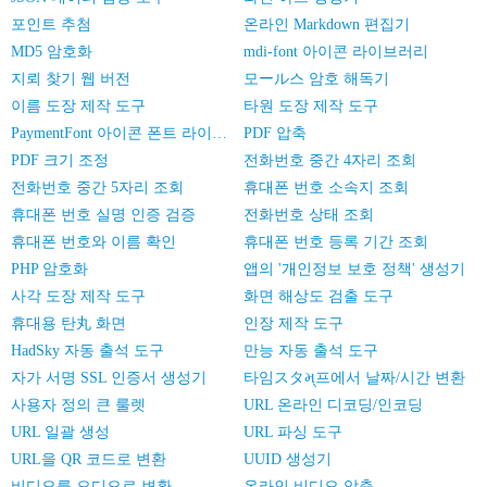
포인트 추첨
온라인 Markdown 편집기
MD5 암호화
mdi-font 아이콘 라이브러리
지뢰 찾기 웹 버전
모ール스 암호 해독기
이름 도장 제작 도구
타원 도장 제작 도구
PaymentFont 아이콘 폰트 라이브러리
PDF 압축
PDF 크기 조정
전화번호 중간 4자리 조회
전화번호 중간 5자리 조회
휴대폰 번호 소속지 조회
휴대폰 번호 실명 인증 검증
전화번호 상태 조회
휴대폰 번호와 이름 확인
휴대폰 번호 등록 기간 조회
PHP 암호화
앱의 '개인정보 보호 정책' 생성기
사각 도장 제작 도구
화면 해상도 검출 도구
휴대용 탄丸 화면
인장 제작 도구
HadSky 자동 출석 도구
만능 자동 출석 도구
자가 서명 SSL 인증서 생성기
타임スタમ્프에서 날짜/시간 변환
사용자 정의 큰 룰렛
URL 온라인 디코딩/인코딩
URL 일괄 생성
URL 파싱 도구
URL을 QR 코드로 변환
UUID 생성기
비디오를 오디오로 변환
온라인 비디오 압축