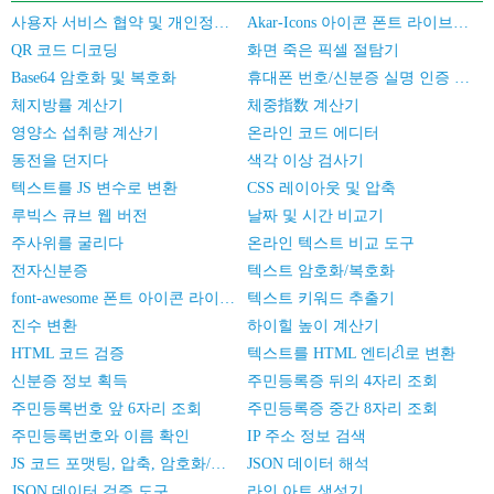
사용자 서비스 협약 및 개인정보 보호 정책
Akar-Icons 아이콘 폰트 라이브러리
QR 코드 디코딩
화면 죽은 픽셀 절탐기
Base64 암호화 및 복호화
휴대폰 번호/신분증 실명 인증 일괄 검증
체지방률 계산기
체중指数 계산기
영양소 섭취량 계산기
온라인 코드 에디터
동전을 던지다
색각 이상 검사기
텍스트를 JS 변수로 변환
CSS 레이아웃 및 압축
루빅스 큐브 웹 버전
날짜 및 시간 비교기
주사위를 굴리다
온라인 텍스트 비교 도구
전자신분증
텍스트 암호화/복호화
font-awesome 폰트 아이콘 라이브러리
텍스트 키워드 추출기
진수 변환
하이힐 높이 계산기
HTML 코드 검증
텍스트를 HTML 엔티ટી로 변환
신분증 정보 획득
주민등록증 뒤의 4자리 조회
주민등록번호 앞 6자리 조회
주민등록증 중간 8자리 조회
주민등록번호와 이름 확인
IP 주소 정보 검색
JS 코드 포맷팅, 압축, 암호화/난독화
JSON 데이터 해석
JSON 데이터 검증 도구
라인 아트 생성기