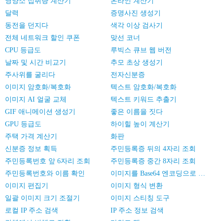
영양소 섭취량 계산기
온라인 계산기
달력
증명사진 생성기
동전을 던지다
색각 이상 검사기
전체 네트워크 할인 쿠폰
맞선 코너
CPU 등급도
루빅스 큐브 웹 버전
날짜 및 시간 비교기
추모 초상 생성기
주사위를 굴리다
전자신분증
이미지 암호화/복호화
텍스트 암호화/복호화
이미지 AI 얼굴 교체
텍스트 키워드 추출기
GIF 애니메이션 생성기
좋은 이름을 짓다
GPU 등급도
하이힐 높이 계산기
주택 가격 계산기
화판
신분증 정보 획득
주민등록증 뒤의 4자리 조회
주민등록번호 앞 6자리 조회
주민등록증 중간 8자리 조회
주민등록번호와 이름 확인
이미지를 Base64 엔코딩으로 변환
이미지 편집기
이미지 형식 변환
일괄 이미지 크기 조절기
이미지 스티칭 도구
로컬 IP 주소 검색
IP 주소 정보 검색