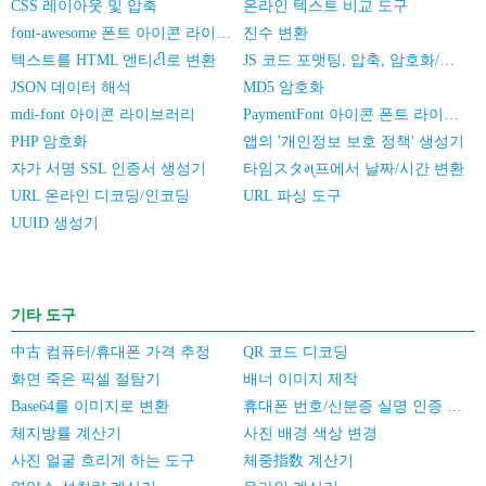
CSS 레이아웃 및 압축
온라인 텍스트 비교 도구
font-awesome 폰트 아이콘 라이브러리
진수 변환
텍스트를 HTML 엔티ટી로 변환
JS 코드 포맷팅, 압축, 암호화/난독화
JSON 데이터 해석
MD5 암호화
mdi-font 아이콘 라이브러리
PaymentFont 아이콘 폰트 라이브러리
PHP 암호화
앱의 '개인정보 보호 정책' 생성기
자가 서명 SSL 인증서 생성기
타임スタમ્프에서 날짜/시간 변환
URL 온라인 디코딩/인코딩
URL 파싱 도구
UUID 생성기
기타 도구
中古 컴퓨터/휴대폰 가격 추정
QR 코드 디코딩
화면 죽은 픽셀 절탐기
배너 이미지 제작
Base64를 이미지로 변환
휴대폰 번호/신분증 실명 인증 일괄 검증
체지방률 계산기
사진 배경 색상 변경
사진 얼굴 흐리게 하는 도구
체중指数 계산기