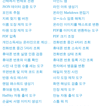
간체에서 번체로 전환
마인드 맵
JSON 데이터 검증 도구
라인 아트 생성기
포인트 추첨
온라인 Markdown 편집기
지뢰 찾기 웹 버전
모ール스 암호 해독기
이름 도장 제작 도구
온라인 이미지를 텍스트로 변환
타원 도장 제작 도구
PDF를 이미지로 변환하는 도구
PDF 압축
PDF 크기 조정
개인소득세는 온라인으로 계산한다
전화번호 중간 4자리 조회
전화번호 중간 5자리 조회
휴대폰 번호 소속지 조회
휴대폰 번호 실명 인증 검증
전화번호 상태 조회
휴대폰 번호와 이름 확인
휴대폰 번호 등록 기간 조회
사진 내 인원 수를 세는 도구
한자에서 병음을 변환
우편번호 및 지역 코드 조회
매일의 멋진 사진
반응 속도 테스터
사각 도장 제작 도구
랜덤 패스워드 생성기
화면 해상도 검출 도구
휴대용 탄丸 화면
인장 제작 도구
HadSky 자동 출석 도구
만능 자동 출석 도구
손글씨 서명 이미지 생성기
스톱 워 치