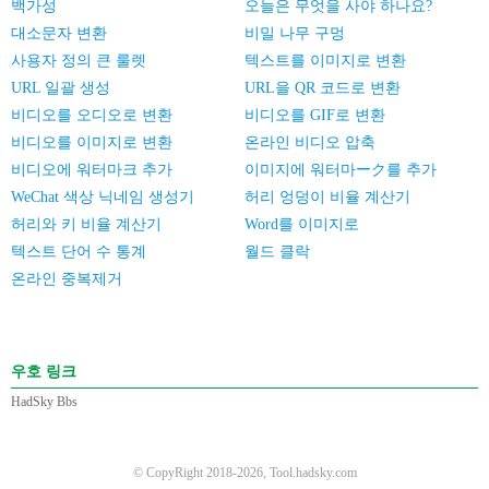
백가성
오늘은 무엇을 사야 하나요?
대소문자 변환
비밀 나무 구멍
사용자 정의 큰 룰렛
텍스트를 이미지로 변환
URL 일괄 생성
URL을 QR 코드로 변환
비디오를 오디오로 변환
비디오를 GIF로 변환
비디오를 이미지로 변환
온라인 비디오 압축
비디오에 워터마크 추가
이미지에 워터마ーク를 추가
WeChat 색상 닉네임 생성기
허리 엉덩이 비율 계산기
허리와 키 비율 계산기
Word를 이미지로
텍스트 단어 수 통계
월드 클락
온라인 중복제거
우호 링크
HadSky Bbs
© CopyRight 2018-2026, Tool.hadsky.com