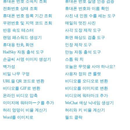
휴대폰 번호 소속지 조회
휴대폰 번호 실명 인증 검증
전화번호 상태 조회
휴대폰 번호와 이름 확인
휴대폰 번호 등록 기간 조회
사진 내 인원 수를 세는 도구
우편번호 및 지역 코드 조회
매일의 멋진 사진
반응 속도 테스터
사각 도장 제작 도구
랜덤 패스워드 생성기
화면 해상도 검출 도구
휴대용 탄丸 화면
인장 제작 도구
HadSky 자동 출석 도구
만능 자동 출석 도구
손글씨 서명 이미지 생성기
스톱 워 치
백가성
오늘은 무엇을 사야 하나요?
비밀 나무 구멍
사용자 정의 큰 룰렛
URL을 QR 코드로 변환
비디오를 오디오로 변환
비디오를 GIF로 변환
비디오를 이미지로 변환
온라인 비디오 압축
비디오에 워터마크 추가
이미지에 워터마ーク를 추가
WeChat 색상 닉네임 생성기
허리 엉덩이 비율 계산기
허리와 키 비율 계산기
Word를 이미지로
월드 클락