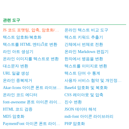
관련 도구
JS 코드 포맷팅, 압축, 암호화/난독화
온라인 텍스트 비교 도구
텍스트 암호화/복호화
텍스트 키워드 추출기
텍스트를 HTML 엔티ટી로 변환
간체에서 번체로 전환
라인 아트 생성기
온라인 Markdown 편집기
온라인 이미지를 텍스트로 변환
한자에서 병음을 변환
대소문자 변환
텍스트를 이미지로 변환
URL 일괄 생성
텍스트 단어 수 통계
온라인 중복제거
사용자 서비스 협약 및 개인정보 보호 정책
Akar-Icons 아이콘 폰트 라이브러리
Base64 암호화 및 복호화
온라인 코드 에디터
CSS 레이아웃 및 압축
font-awesome 폰트 아이콘 라이브러리
진수 변환
HTML 코드 검증
JSON 데이터 해석
MD5 암호화
mdi-font 아이콘 라이브러리
PaymentFont 아이콘 폰트 라이브러리
PHP 암호화