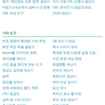
앱의 '개인정보 보호 정책' 생성기
자가 서명 SSL 인증서 생성기
타임スタમ્프에서 날짜/시간 변환
URL 온라인 디코딩/인코딩
URL 파싱 도구
UUID 생성기
기타 도구
中古 컴퓨터/휴대폰 가격 추정
QR 코드 디코딩
화면 죽은 픽셀 절탐기
배너 이미지 제작
Base64를 이미지로 변환
휴대폰 번호/신분증 실명 인증 일괄 검증
체지방률 계산기
사진 배경 색상 변경
사진 얼굴 흐리게 하는 도구
체중指数 계산기
영양소 섭취량 계산기
온라인 계산기
달력
증명사진 생성기
동전을 던지다
색각 이상 검사기
전체 네트워크 할인 쿠폰
맞선 코너
CPU 등급도
루빅스 큐브 웹 버전
날짜 및 시간 비교기
추모 초상 생성기