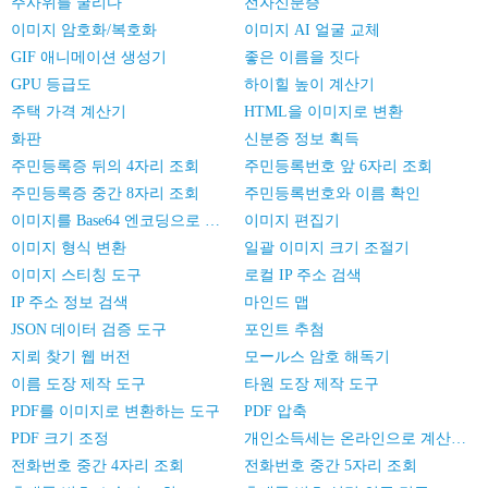
주사위를 굴리다
전자신분증
이미지 암호화/복호화
이미지 AI 얼굴 교체
GIF 애니메이션 생성기
좋은 이름을 짓다
GPU 등급도
하이힐 높이 계산기
주택 가격 계산기
HTML을 이미지로 변환
화판
신분증 정보 획득
주민등록증 뒤의 4자리 조회
주민등록번호 앞 6자리 조회
주민등록증 중간 8자리 조회
주민등록번호와 이름 확인
이미지를 Base64 엔코딩으로 변환
이미지 편집기
이미지 형식 변환
일괄 이미지 크기 조절기
이미지 스티칭 도구
로컬 IP 주소 검색
IP 주소 정보 검색
마인드 맵
JSON 데이터 검증 도구
포인트 추첨
지뢰 찾기 웹 버전
모ール스 암호 해독기
이름 도장 제작 도구
타원 도장 제작 도구
PDF를 이미지로 변환하는 도구
PDF 압축
PDF 크기 조정
개인소득세는 온라인으로 계산한다
전화번호 중간 4자리 조회
전화번호 중간 5자리 조회