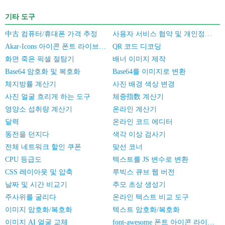
기타 도구
中古 컴퓨터/휴대폰 가격 추정
사용자 서비스 협약 및 개인정보 보호 정책
Akar-Icons 아이콘 폰트 라이브러리
QR 코드 디코딩
화면 죽은 픽셀 절탐기
배너 이미지 제작
Base64 암호화 및 복호화
Base64를 이미지로 변환
체지방률 계산기
사진 배경 색상 변경
사진 얼굴 흐리게 하는 도구
체중指数 계산기
영양소 섭취량 계산기
온라인 계산기
달력
온라인 코드 에디터
동전을 던지다
색각 이상 검사기
전체 네트워크 할인 쿠폰
맞선 코너
CPU 등급도
텍스트를 JS 변수로 변환
CSS 레이아웃 및 압축
루빅스 큐브 웹 버전
날짜 및 시간 비교기
추모 초상 생성기
주사위를 굴리다
온라인 텍스트 비교 도구
이미지 암호화/복호화
텍스트 암호화/복호화
이미지 AI 얼굴 교체
font-awesome 폰트 아이콘 라이브러리