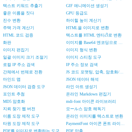
텍스트 키워드 추출기
GIF 애니메이션 생성기
좋은 이름을 짓다
GPU 등급도
진수 변환
하이힐 높이 계산기
주택 가격 계산기
HTML을 이미지로 변환
HTML 코드 검증
텍스트를 HTML 엔티ટી로 변환
화판
이미지를 Base64 엔코딩으로 변환
이미지 편집기
이미지 형식 변환
일괄 이미지 크기 조절기
이미지 스티칭 도구
로컬 IP 주소 검색
IP 주소 정보 검색
간체에서 번체로 전환
JS 코드 포맷팅, 압축, 암호화/난독화
마인드 맵
JSON 데이터 해석
JSON 데이터 검증 도구
라인 아트 생성기
포인트 추첨
온라인 Markdown 편집기
MD5 암호화
mdi-font 아이콘 라이브러리
지뢰 찾기 웹 버전
모ール스 암호 해독기
이름 도장 제작 도구
온라인 이미지를 텍스트로 변환
타원 도장 제작 도구
PaymentFont 아이콘 폰트 라이브러리
PDF를 이미지로 변환하는 도구
PDF 압축