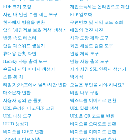
PDF 크기 조정
개인소득세는 온라인으로 계산한다
사진 내 인원 수를 세는 도구
PHP 암호화
한자에서 병음을 변환
우편번호 및 지역 코드 조회
앱의 '개인정보 보호 정책' 생성기
매일의 멋진 사진
반응 속도 테스터
사각 도장 제작 도구
랜덤 패스워드 생성기
화면 해상도 검출 도구
휴대용 탄丸 화면
인장 제작 도구
HadSky 자동 출석 도구
만능 자동 출석 도구
손글씨 서명 이미지 생성기
자가 서명 SSL 인증서 생성기
스톱 워 치
백가성
타임スタમ્프에서 날짜/시간 변환
오늘은 무엇을 사야 하나요?
대소문자 변환
비밀 나무 구멍
사용자 정의 큰 룰렛
텍스트를 이미지로 변환
URL 온라인 디코딩/인코딩
URL 일괄 생성
URL 파싱 도구
URL을 QR 코드로 변환
UUID 생성기
비디오를 오디오로 변환
비디오를 GIF로 변환
비디오를 이미지로 변환
온라인 비디오 압축
비디오에 워터마크 추가