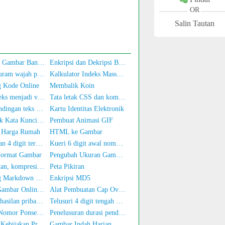
OR
Salin Tautan
Pembuatan Gambar Banner
Enkripsi dan Dekripsi Base64
Alat pemburam wajah pada foto
Kalkulator Indeks Massa Tubuh
g Kode Online
Membalik Koin
Konversi teks menjadi variabel JS
Tata letak CSS dan kompresi
Alat perbandingan teks online
Kartu Identitas Elektronik
Pengekstrak Kata Kunci Teks
Pembuat Animasi GIF
r Harga Rumah
HTML ke Gambar
Penyelidikan 4 digit terakhir kartu identitas
Kueri 6 digit awal nomor KTP
Format Gambar
Pengubah Ukuran Gambar Secara Massal
Pemformatan, kompresi, enkripsi/pengacakan kode JS
Peta Pikiran
Penyunting Markdown Daring
Enkripsi MD5
Konversi Gambar Online ke Teks
Alat Pembuatan Cap Ovals
Pajak penghasilan pribadi dihitung secara online
Telusuri 4 digit tengah nomor telepon
Verifikasi Nomor Ponsel dan Nama
Penelusuran durasi pendaftaran nomor ponsel
Generator 'Kebijakan Privasi' untuk Aplikasi
Gambar Indah Harian