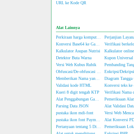
URL ke Kode QR
Alat Lainnya
Perkiraan harga komputer/ponsel bekas
Konversi Base64 ke Gambar
Kalkulator Asupan Nutrisi
Kalkulator online
Detektor Buta Warna
Kupon Universal
Versi Web Kubus Rubik
Obfuscasi/De-obfuscasi Gambar
Enkripsi/Dekrips
Memberikan Nama yang Bagus
Diagram Tangga
Validasi kode HTML
Kueri 8 digit tengah KTP
Alat Penggabungan Gambar
Parsing Data JSON
Alat Validasi Da
pustaka ikon mdi-font
Versi Web Menca
pustaka ikon font PaymentFont
Pertanyaan tentang 5 Digit Tengah Nomor Telepon
Alat untuk menghitung jumlah orang dalam foto
Enkripsi PHP