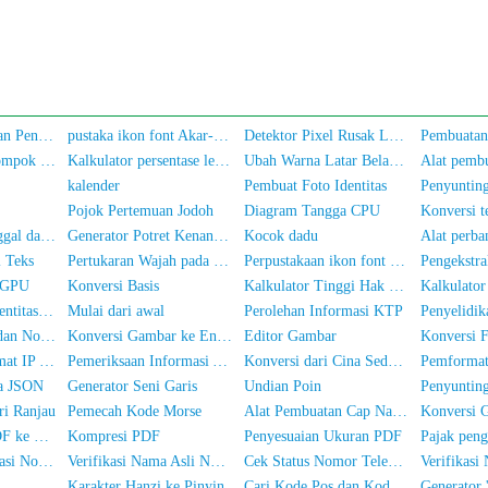
Perjanjian Layanan Pengguna dan Kebijakan Privasi
pustaka ikon font Akar-Icons
Detektor Pixel Rusak Layar
Verifikasi berkelompok atas otentikasi nama sebenarnya untuk nomor ponsel/Kartu Identitas
Kalkulator persentase lemak tubuh
Ubah Warna Latar Belakang Foto
kalender
Pembuat Foto Identitas
Penyuntin
Pojok Pertemuan Jodoh
Diagram Tangga CPU
Pembanding Tanggal dan Waktu
Generator Potret Kenangan
Kocok dadu
i Teks
Pertukaran Wajah pada Gambar AI
Perpustakaan ikon font font-awesome
 GPU
Konversi Basis
Kalkulator Tinggi Hak Sepatu
Kalkulato
Konversi teks ke entitas HTML
Mulai dari awal
Perolehan Informasi KTP
Verifikasi Nama dan Nomor ID
Konversi Gambar ke Enkoding Base64
Editor Gambar
Konversi 
Pemeriksaan Alamat IP Lokal
Pemeriksaan Informasi Alamat IP
Konversi dari Cina Sederhana ke Cina Tradisional
ta JSON
Generator Seni Garis
Undian Poin
ri Ranjau
Pemecah Kode Morse
Alat Pembuatan Cap Nama Lengkap
Alat Konversi PDF ke Gambar
Kompresi PDF
Penyesuaian Ukuran PDF
Pemeriksaan Lokasi Nomor Ponsel
Verifikasi Nama Asli Nomor Ponsel
Cek Status Nomor Telepon
Karakter Hanzi ke Pinyin
Cari Kode Pos dan Kode Area