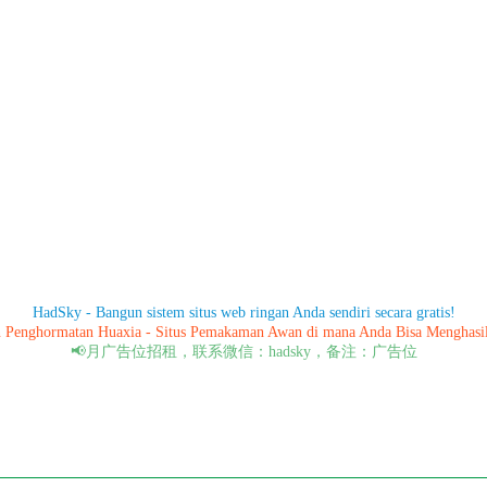
HadSky - Bangun sistem situs web ringan Anda sendiri secara gratis!
n Penghormatan Huaxia - Situs Pemakaman Awan di mana Anda Bisa Menghasi
📢月广告位招租，联系微信：hadsky，备注：广告位