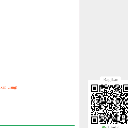
Bagikan
lkan Uang!
Pindai