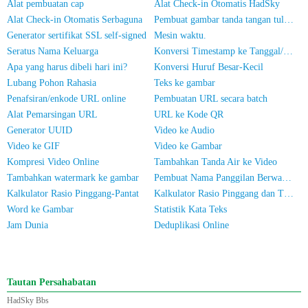
Alat pembuatan cap
Alat Check-in Otomatis HadSky
Alat Check-in Otomatis Serbaguna
Pembuat gambar tanda tangan tulisan tangan
Generator sertifikat SSL self-signed
Mesin waktu.
Seratus Nama Keluarga
Konversi Timestamp ke Tanggal/Waktu
Apa yang harus dibeli hari ini?
Konversi Huruf Besar-Kecil
Lubang Pohon Rahasia
Teks ke gambar
Penafsiran/enkode URL online
Pembuatan URL secara batch
Alat Pemarsingan URL
URL ke Kode QR
Generator UUID
Video ke Audio
Video ke GIF
Video ke Gambar
Kompresi Video Online
Tambahkan Tanda Air ke Video
Tambahkan watermark ke gambar
Pembuat Nama Panggilan Berwarna untuk WeChat
Kalkulator Rasio Pinggang-Pantat
Kalkulator Rasio Pinggang dan Tinggi
Word ke Gambar
Statistik Kata Teks
Jam Dunia
Deduplikasi Online
Tautan Persahabatan
HadSky Bbs