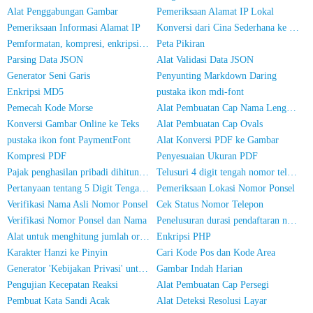
Alat Penggabungan Gambar
Pemeriksaan Alamat IP Lokal
Pemeriksaan Informasi Alamat IP
Konversi dari Cina Sederhana ke Cina Tradisional
Pemformatan, kompresi, enkripsi/pengacakan kode JS
Peta Pikiran
Parsing Data JSON
Alat Validasi Data JSON
Generator Seni Garis
Penyunting Markdown Daring
Enkripsi MD5
pustaka ikon mdi-font
Pemecah Kode Morse
Alat Pembuatan Cap Nama Lengkap
Konversi Gambar Online ke Teks
Alat Pembuatan Cap Ovals
pustaka ikon font PaymentFont
Alat Konversi PDF ke Gambar
Kompresi PDF
Penyesuaian Ukuran PDF
Pajak penghasilan pribadi dihitung secara online
Telusuri 4 digit tengah nomor telepon
Pertanyaan tentang 5 Digit Tengah Nomor Telepon
Pemeriksaan Lokasi Nomor Ponsel
Verifikasi Nama Asli Nomor Ponsel
Cek Status Nomor Telepon
Verifikasi Nomor Ponsel dan Nama
Penelusuran durasi pendaftaran nomor ponsel
Alat untuk menghitung jumlah orang dalam foto
Enkripsi PHP
Karakter Hanzi ke Pinyin
Cari Kode Pos dan Kode Area
Generator 'Kebijakan Privasi' untuk Aplikasi
Gambar Indah Harian
Pengujian Kecepatan Reaksi
Alat Pembuatan Cap Persegi
Pembuat Kata Sandi Acak
Alat Deteksi Resolusi Layar