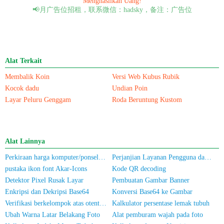
Menghasilkan Uang!
📢月广告位招租，联系微信：hadsky，备注：广告位
Alat Terkait
Membalik Koin
Versi Web Kubus Rubik
Kocok dadu
Undian Poin
Layar Peluru Genggam
Roda Beruntung Kustom
Alat Lainnya
Perkiraan harga komputer/ponsel bekas
Perjanjian Layanan Pengguna dan Kebijakan Privasi
pustaka ikon font Akar-Icons
Kode QR decoding
Detektor Pixel Rusak Layar
Pembuatan Gambar Banner
Enkripsi dan Dekripsi Base64
Konversi Base64 ke Gambar
Verifikasi berkelompok atas otentikasi nama sebenarnya untuk nomor ponsel/Kartu Identitas
Kalkulator persentase lemak tubuh
Ubah Warna Latar Belakang Foto
Alat pemburam wajah pada foto