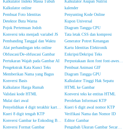
Kalkulator Indeks Massa Tubuh
Kalkulator Asupan Nutrisi
Kalkulator online
kalender
Pembuat Foto Identitas
Penyunting Kode Online
Detektor Buta Warna
Kupon Universal
Pojok Pertemuan Jodoh
Diagram Tangga CPU
Konversi teks menjadi variabel JS
Tata letak CSS dan kompresi
Pembanding Tanggal dan Waktu
Generator Potret Kenangan
Alat perbandingan teks online
Kartu Identitas Elektronik
Obfuscasi/De-obfuscasi Gambar
Enkripsi/Dekripsi Teks
Pertukaran Wajah pada Gambar AI
Perpustakaan ikon font font-awesome
Pengekstrak Kata Kunci Teks
Pembuat Animasi GIF
Memberikan Nama yang Bagus
Diagram Tangga GPU
Konversi Basis
Kalkulator Tinggi Hak Sepatu
Kalkulator Harga Rumah
HTML ke Gambar
Validasi kode HTML
Konversi teks ke entitas HTML
Mulai dari awal
Perolehan Informasi KTP
Penyelidikan 4 digit terakhir kartu identitas
Kueri 6 digit awal nomor KTP
Kueri 8 digit tengah KTP
Verifikasi Nama dan Nomor ID
Konversi Gambar ke Enkoding Base64
Editor Gambar
Konversi Format Gambar
Pengubah Ukuran Gambar Secara Massal