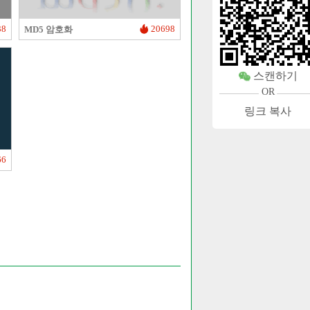
38
20698
MD5 암호화
스캔하기
OR
링크 복사
66