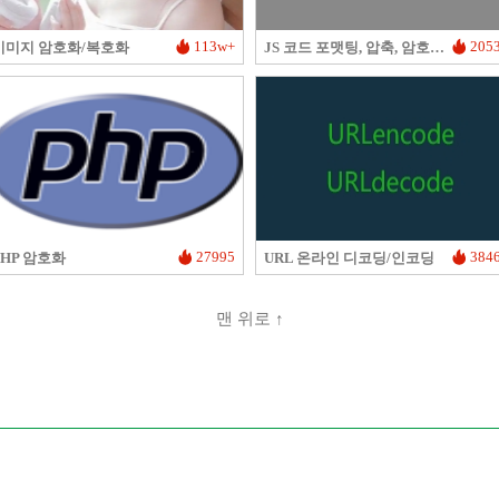
113w+
205
이미지 암호화/복호화
JS 코드 포맷팅, 압축, 암호화/난독화
27995
384
PHP 암호화
URL 온라인 디코딩/인코딩
맨 위로 ↑