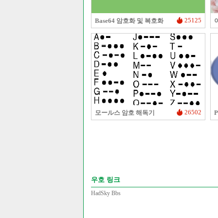
25125
Base64 암호화 및 복호화
26502
모ール스 암호 해독기
우호 링크
HadSky Bbs