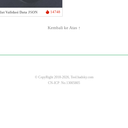
14748
lat Validasi Data JSON
Kembali ke Atas ↑
© CopyRight 2018-2026, Tool.hadsky.com
CN-ICP: No.13005805