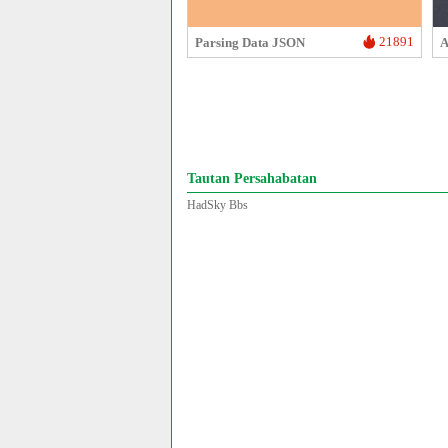
21891
Parsing Data JSON
A
Tautan Persahabatan
HadSky Bbs