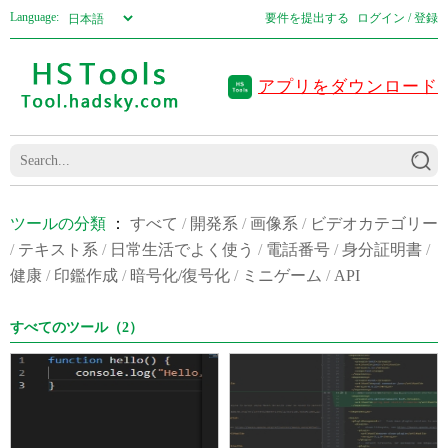
Language:
要件を提出する
ログイン / 登録
アプリをダウンロード
ツールの分類
：
すべて
/
開発系
/
画像系
/
ビデオカテゴリー
/
テキスト系
/
日常生活でよく使う
/
電話番号
/
身分証明書
/
健康
/
印鑑作成
/
暗号化/復号化
/
ミニゲーム
/
API
すべてのツール（2）