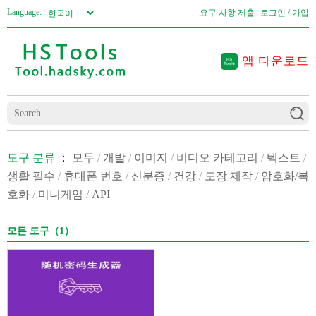
Language:
요구 사항 제출
로그인 / 가입
앱 다운로드
도구 분류
：
모두
/
개발
/
이미지
/
비디오 카테고리
/
텍스트
/
생활 필수
/
휴대폰 번호
/
신분증
/
건강
/
도장 제작
/
암호화/복
호화
/
미니게임
/
API
모든 도구（1）