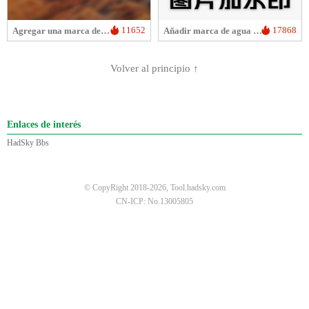
11652
17868
Agregar una marca de agua al video
Añadir marca de agua a la imagen
Volver al principio ↑
Enlaces de interés
HadSky Bbs
© CopyRight 2018-2026, Tool.hadsky.com
CN-ICP: No.13005805